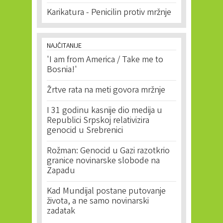
Karikatura - Penicilin protiv mržnje
NAJČITANIJE
'I am from America / Take me to
Bosnia!'
Žrtve rata na meti govora mržnje
I 31 godinu kasnije dio medija u
Republici Srpskoj relativizira
genocid u Srebrenici
Rožman: Genocid u Gazi razotkrio
granice novinarske slobode na
Zapadu
Kad Mundijal postane putovanje
života, a ne samo novinarski
zadatak