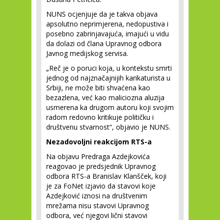
NUNS ocjenjuje da je takva objava
apsolutno neprimjerena, nedopustiva i
posebno zabrinjavajuća, imajući u vidu
da dolazi od člana Upravnog odbora
Javnog medijskog servisa.
„Reč je o poruci koja, u kontekstu smrti
jednog od najznačajnijih karikaturista u
Srbiji, ne može biti shvaćena kao
bezazlena, već kao maliciozna aluzija
usmerena ka drugom autoru koji svojim
radom redovno kritikuje političku i
društvenu stvarnost“, objavio je NUNS.
Nezadovoljni reakcijom RTS-a
Na objavu Predraga Azdejkovića
reagovao je predsjednik Upravnog
odbora RTS-a Branislav Klanšček, koji
je za FoNet izjavio da stavovi koje
Azdejković iznosi na društvenim
mrežama nisu stavovi Upravnog
odbora, već njegovi lični stavovi