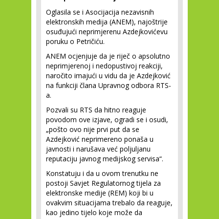
Oglasila se i Asocijacija nezavisnih
elektronskih medija (ANEM), najoštrije
osuđujući neprimjerenu Azdejkovićevu
poruku o Petričiću.
ANEM ocjenjuje da je riječ o apsolutno
neprimjerenoj i nedopustivoj reakciji,
naročito imajući u vidu da je Azdejković
na funkciji člana Upravnog odbora RTS-
a.
Pozvali su RTS da hitno reaguje
povodom ove izjave, ogradi se i osudi,
„pošto ovo nije prvi put da se
Azdejković neprimereno ponaša u
javnosti i narušava već poljuljanu
reputaciju javnog medijskog servisa“.
Konstatuju i da u ovom trenutku ne
postoji Savjet Regulatornog tijela za
elektronske medije (REM) koji bi u
ovakvim situacijama trebalo da reaguje,
kao jedino tijelo koje može da