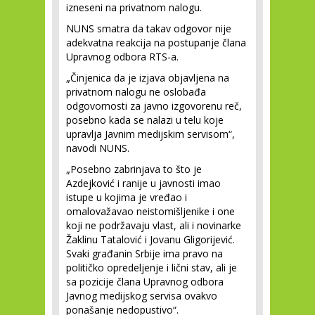
izneseni na privatnom nalogu.
NUNS smatra da takav odgovor nije
adekvatna reakcija na postupanje člana
Upravnog odbora RTS-a.
„Činjenica da je izjava objavljena na
privatnom nalogu ne oslobađa
odgovornosti za javno izgovorenu reč,
posebno kada se nalazi u telu koje
upravlja Javnim medijskim servisom“,
navodi NUNS.
„Posebno zabrinjava to što je
Azdejković i ranije u javnosti imao
istupe u kojima je vređao i
omalovažavao neistomišljenike i one
koji ne podržavaju vlast, ali i novinarke
Žaklinu Tatalović i Jovanu Gligorijević.
Svaki građanin Srbije ima pravo na
političko opredeljenje i lični stav, ali je
sa pozicije člana Upravnog odbora
Javnog medijskog servisa ovakvo
ponašanje nedopustivo“.