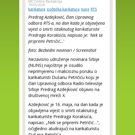
MCOnline Redakcija
19/05/2026
karikature
politička karikatura
nuns
RTS
Predrag Azdejković, član Upravnog
odbora RTS-a, na dan kada je objavljena
vijest o smrti istaknutog karikaturiste
Predraga Koraksića, napisao je: 'Nek se
pripremi Petričić…'
foto: Bezbedni novinari / Screenshot
Nezavisno udruženje novinara Srbije
(NUNS) najoštrije je osudilo
neprimjerenu i malicioznu poruku o
karikaturisti Dušanu Petričiću koju je
član Upravnog odbora Radio-televizije
Srbije Predrag Azdejković objavio na
društvenoj mreži X.
Azdejković je 16. maja, na dan kada je
objavljena vijest o smrti istaknutog
karikaturiste Predraga Koraksića,
napisao: „Nek se pripremi Petričić…“,
očigledno aludirajući na karikaturistu
Dušana Petričića.