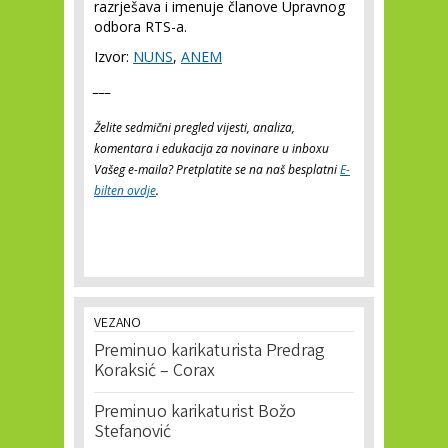
razrješava i imenuje članove Upravnog
odbora RTS-a.
Izvor:
NUNS
,
ANEM
___
Želite sedmični pregled vijesti, analiza,
komentara i edukacija za novinare u inboxu
Vašeg e-maila? Pretplatite se na naš besplatni
E-
bilten ovdje
.
VEZANO
Preminuo karikaturista Predrag
Koraksić – Corax
Preminuo karikaturist Božo
Stefanović