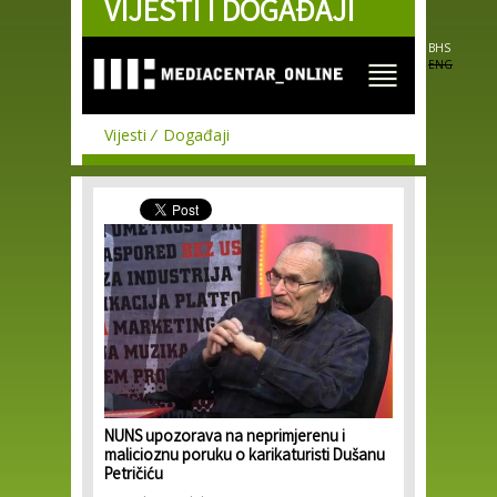
VIJESTI I DOGAĐAJI
Skip to
main
content
BHS
ENG
Vijesti
Događaji
NUNS upozorava na neprimjerenu i
malicioznu poruku o karikaturisti Dušanu
Petričiću