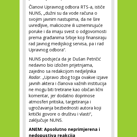
Članovi Upravnog odbora RTS-a, ističe
NUNS, „dužni su da vode računa o
svojim javnim nastupima, da ne šire
uvredljive, maliciozne ili uznemirujuće
poruke i da imaju svest o odgovornosti
prema građanima Srbije koji finansiraju
rad Javnog medijskog servisa, pa i rad
Upravnog odbora“.
NUNS podsjeća da je Dušan Petričić
nedavno bio izložen prijetnjama,
zajedno sa redakcijom nedjeljnika
Radar
. „Upravo zbog toga ovakve izjave
javnih aktera i članova važnih institucija
ne mogu biti tretirane kao običan lični
komentar, jer dodatno doprinose
atmosferi pritiska, targetiranja i
ugrožavanja bezbednosti autora koji
kritički govore o društvu i vlasti“,
zaključuje NUNS.
ANEM: Apsolutno neprimjerena i
nedopustiva reakcija