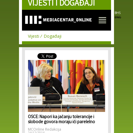
VIJESTI I DOGAĐAJI
Skip to
main
content
BHS
ENG
Vijesti
Događaji
OSCE: Napori ka jačanju tolerancije i
slobode govora moraju ići parelelno
MCOnline Redakcija
24/12/2014