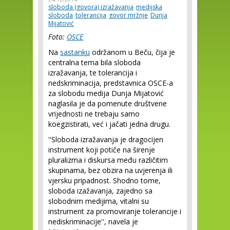
sloboda (govora) izražavanja
medijska
sloboda
tolerancija
govor mržnje
Dunja
Mijatović
Foto:
OSCE
Na
sastanku
održanom u Beču, čija je
centralna tema bila sloboda
izražavanja, te tolerancija i
nedskriminacija, predstavnica OSCE-a
za slobodu medija Dunja Mijatović
naglasila je da pomenute društvene
vrijednosti ne trebaju samo
koegzistirati, već i jačati jedna drugu.
''Sloboda izražavanja je dragocijen
instrument koji potiče na širenje
pluralizma i diskursa među različitim
skupinama, bez obzira na uvjerenja ili
vjersku pripadnost. Shodno tome,
sloboda izažavanja, zajedno sa
slobodnim medijima, vitalni su
instrument za promoviranje tolerancije i
nediskriminacije'', navela je