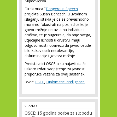
Mijatovićeva.
Direktorica ''
Dangerous Speech
''
projekta Susan Benesch, u uvodnom
izlaganju istakla je da se prevashodno
moramo fokusirati na posljedice koje
govor mržnje ostavlja na individue i
društvo, te je sugerirala, da prije svega,
utjecajne ličnosti u društvu imaju
odgovornost i obavezu da javno osude
bilo kakav oblik netolerancije,
diskriminacije i govora mržnje.
Predstavnici OSCE-a su najavili da će
uskoro izdati saopštenje za javnost i
preporuke vezane za ovaj sastanak.
Izvor:
OSCE
,
Diplomatic Intelligence
VEZANO
OSCE: 15 godina borbe za slobodu