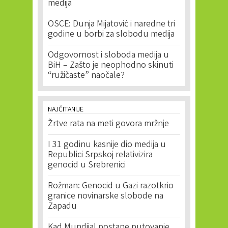
medija
OSCE: Dunja Mijatović i naredne tri
godine u borbi za slobodu medija
Odgovornost i sloboda medija u
BiH – Zašto je neophodno skinuti
“ružičaste” naočale?
NAJČITANIJE
Žrtve rata na meti govora mržnje
I 31 godinu kasnije dio medija u
Republici Srpskoj relativizira
genocid u Srebrenici
Rožman: Genocid u Gazi razotkrio
granice novinarske slobode na
Zapadu
Kad Mundijal postane putovanje