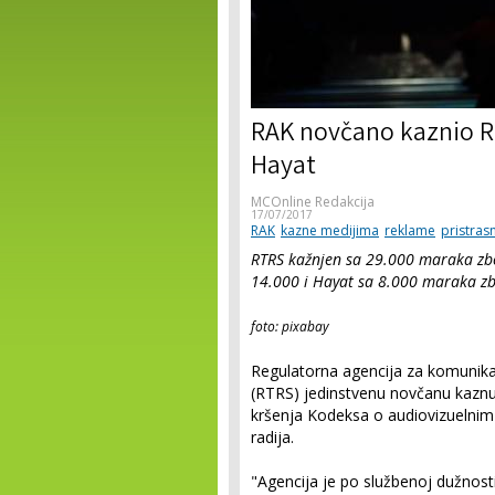
RAK novčano kaznio RT
Hayat
MCOnline Redakcija
17/07/2017
RAK
kazne medijima
reklame
pristras
RTRS kažnjen sa 29.000 maraka zbog
14.000 i Hayat sa 8.000 maraka z
foto: pixabay
Regulatorna agencija za komunikaci
(RTRS) jedinstvenu novčanu kaznu
kršenja Kodeksa o audiovizuelni
radija.
"Agencija je po službenoj dužnosti