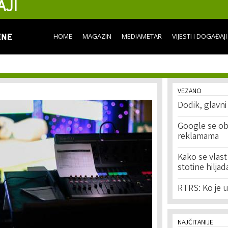
AJI
Skip to
main
content
HOME
MAGAZIN
MEDIAMETAR
VIJESTI I DOGAĐAJI
VEZANO
Dodik, glavn
Google se ob
reklamama
Kako se vlast
stotine hilja
RTRS: Ko je u
NAJČITANIJE