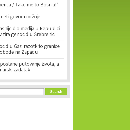
erica / Take me to Bosnia!'
 meti govora mržnje
asnije dio medija u Republici
ivizira genocid u Srebrenici
cid u Gazi razotkrio granice
lobode na Zapadu
postane putovanje života, a
narski zadatak
orm