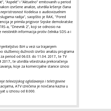
t”, “Aspekt” i “Aktuelno” emitovanih u period
nakon izvršene analize, utvrdila kršenje člana
 nepristrasnost
Kodeksa o audiovizuelnim
slugama radija", saopštio je RAK, "Pored
encija je primila prigovor Srpske demokratske
TRS-a, “Dnevnik 2”, koji se odnosio na
 neistinitih informacija protiv čelnika SDS-a i
mjeriteljstvo BiH u vezi sa trajanjem
po službenoj dužnosti izvršio analizu programa
e za period od 06.03. do 11.04. 2017., te TV
 2017., te utvrdila višestruka prekoračenja
šavanja, koje za komercijalne stanice iznosi
nje televizijskog oglašavanja i teletrgovine
acijama, ATV izrečena je novčana kazna u
yat u iznosu od 8.000.