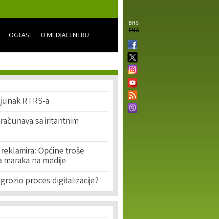
BHS
ENG
OGLASI
O MEDIACENTRU
i junak RTRS-a
računava sa iritantnim
 reklamira: Općine troše
da maraka na medije
grozio proces digitalizacije?