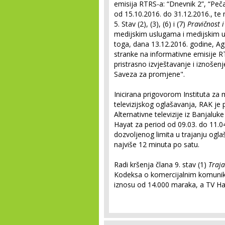
emisija RTRS-a: “Dnevnik 2”, “Peča
od 15.10.2016. do 31.12.2016., te 
5. Stav (2), (3), (6) i (7)
Pravičnost i
medijskim uslugama i medijskim u
toga, dana 13.12.2016. godine, Ag
stranke na informativne emisije R
pristrasno izvještavanje i iznošenje
Saveza za promjene".
Inicirana prigovorom Instituta za 
televizijskog oglašavanja, RAK je 
Alternativne televizije iz Banjaluk
Hayat za period od 09.03. do 11.04
dozvoljenog limita u trajanju ogla
najviše 12 minuta po satu.
Radi kršenja člana 9. stav (1)
Traja
Kodeksa o komercijalnim komunik
iznosu od 14.000 maraka, a TV Ha