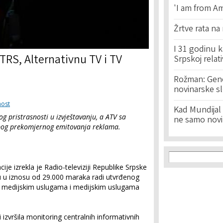
'I am from Am
Žrtve rata na
I 31 godinu k
RS, Alternativnu TV i TV
Srpskoj relat
Rožman: Geno
novinarske s
nost
Kad Mundijal 
 pristrasnosti u izvještavanju, a ATV sa
ne samo novi
bog prekomjernog emitovanja reklama.
Search f
Search
je izrekla je Radio-televiziji Republike Srpske
 u iznosu od 29.000 maraka radi utvrđenog
m medijskim uslugama i medijskim uslugama
 izvršila monitoring centralnih informativnih