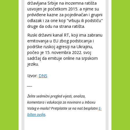
državljana Srbije na inozemna ratišta
usvojen je početkom 2015. a njime su
prdviđene kazne za pojedinačan i grupni
odlazak i za one koji "vrbuju ili podstiču"
druge da odu na strana ratišta.
Ruski državni kanal RT, koji ima zabranu
emitovanja u EU zbog podsticanja i
podrške ruskoj agresiji na Ukrajinu,
počeo je 15. novembra 2022. svoj
sadržaj da emituje online na srpskom
jeziku.
Izvor:
DNS
___
Želite sedmični pregled vijesti, analiza,
komentara i edukacija za novinare u Inboxu
Vašeg e-maila? Pretplatite se na naš besplatni
E-
bilten ovdje
.