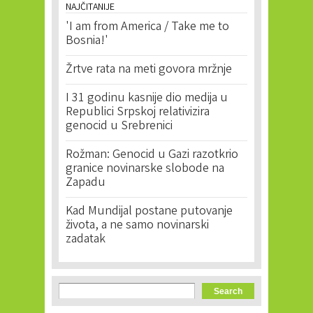
NAJČITANIJE
'I am from America / Take me to
Bosnia!'
Žrtve rata na meti govora mržnje
I 31 godinu kasnije dio medija u
Republici Srpskoj relativizira
genocid u Srebrenici
Rožman: Genocid u Gazi razotkrio
granice novinarske slobode na
Zapadu
Kad Mundijal postane putovanje
života, a ne samo novinarski
zadatak
Search form
Search