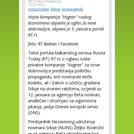
MCOnline Redakcija
13/01/2023
russia today
Srbija
propaganda
Vojna kompanija "Vagner" ruskog
biznismena objavila je oglas za nove
dobrovoljce, objavio je 5. januara portal
RT.rs
foto: RT Balkan / Facebook
Tekst portala balkanskog servisa Russia
Today (RT) RT.rs o oglasu ruske
privatne kompanije "Vagner" za nove
dobrovoljce predstavlja političku
propagandu, krši novinarski etički
kodeks, ali i Zakon o učešću građana
Srbije na stranim ratištima, ocijenili su
12. januara za agenciju Beta novinari,
analitičari i stručnjaci za sigurnosna
pitanja, javlja Dnevni evropski servis
(DNS).
Predsjednik Nezavisnog udruženja
novinara Srbije (NUNS) Željko Bodrožić
je za agenciju Beta objavljivanje tog