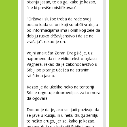
pitanju jasan, te da ga, kako je kazao,
"ne bi previše mistifikovao".
"Država i službe treba da rade svoj
posao kada se oni koji su otišli vrate, a
po informacijama ima i onih koji žele da
dobiju rusko državljanstvo i da se ne
vraćaju", rekao je on.
Vojni analitičar Zoran Dragišić je, uz
napomenu da nije vidio tekst o oglasu
Vagnera, rekao da je zakonodavstvo u
Srbiji po pitanje učešća na stranim
ratištima jasno.
Kazao je da ukoliko neko na teritoriji
Srbije regrutuje dobrovoljce, za to mora
da ogovara.
Dodao je da je, ako se ljudi pozivaju da
se jave u Rusiju, ili u neku drugu zemlju,
to nešto drugo, jer se, kako je kazao,
ne regrutuju na teritoriji Srbije i onda