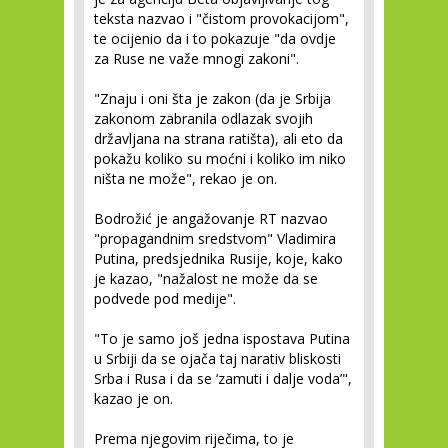
teksta nazvao i "čistom provokacijom",
te ocijenio da i to pokazuje "da ovdje
za Ruse ne važe mnogi zakoni".
"Znaju i oni šta je zakon (da je Srbija
zakonom zabranila odlazak svojih
državljana na strana ratišta), ali eto da
pokažu koliko su moćni i koliko im niko
ništa ne može", rekao je on.
Bodrožić je angažovanje RT nazvao
"propagandnim sredstvom" Vladimira
Putina, predsjednika Rusije, koje, kako
je kazao, "nažalost ne može da se
podvede pod medije".
"To je samo još jedna ispostava Putina
u Srbiji da se ojača taj narativ bliskosti
Srba i Rusa i da se ‘zamuti i dalje voda’",
kazao je on.
Prema njegovim riječima, to je