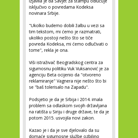
izjavila je da Savjet za štampu odlučuje
isključivo o povredama Kodeksa
novinara Srbije.
"Ukolko budemo dobili žalbu u vezi sa
tim tekstom, mi ćemo je razmatrati,
ukoliko postoji nešto što se tiče
povreda Kodeksa, mi ćemo odlučivati o
tome", rekla je ona.
Viši istraživač Beogradskog centra za
sigurnosnu politiku Vuk Vuksanović je za
agenciju Beta ocijenio da "otvoreno
reklamiranje" Vagnera nije nešto što bi
se "baš tolerisalo na Zapadu".
Podsjetio je da je Srbija i 2014. imala
problem sa odlaskom svojih državljana
na ratišta u Siriju i druge države, te da je
potom 2015. usvojila novi zakon.
Kazao je i da je sve djelovalo da su
domaće sigurnosne službe ozbiljno