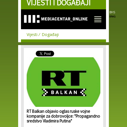
VIJESTI I DOGAĐAJI
Skip to
main
content
BHS
ENG
Vijesti
Događaji
RT Balkan objavio oglas ruske vojne
kompanije za dobrovoljce: "Propagandno
sredstvo Vladimira Putina"