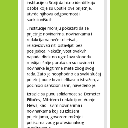
institucije u Srbiji da hitno identifikuju
osobe koje su uputile ove prijetnje,
utvrde njihovu odgovornost i
sankcionišu ih.
„Institucije moraju pokazati da se
prijetnje novinarima, novinarkama i
redakcijama neće tolerisati,
relativizovati niti ostavljati bez
posljedica. Nekažnjivost ovakvih
napada direktno ugrožava slobodu
medija i šalje poruku da su novinari i
novinarke legitimne mete zbog svog
rada. Zato je neophodno da svaki slučaj
prijetnji bude brzo i efikasno istražen, a
počinioci sankcionisani“, navedeno je.
Izrazile su punu solidarnost sa Demeter
Filipčev, Mitrićem i redakcijom Vranje
News, kao i svim novinarima i
novinarkama koji su izloženi
prijetnjama, govorom mržnje i
pritiscima zbog profesionalnog