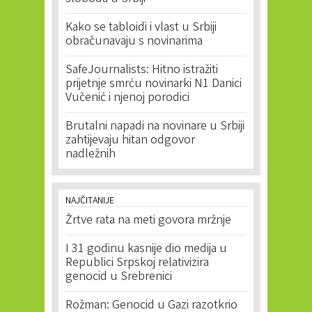
Kako se tabloidi i vlast u Srbiji
obračunavaju s novinarima
SafeJournalists: Hitno istražiti
prijetnje smrću novinarki N1 Danici
Vučenić i njenoj porodici
Brutalni napadi na novinare u Srbiji
zahtijevaju hitan odgovor
nadležnih
NAJČITANIJE
Žrtve rata na meti govora mržnje
I 31 godinu kasnije dio medija u
Republici Srpskoj relativizira
genocid u Srebrenici
Rožman: Genocid u Gazi razotkrio