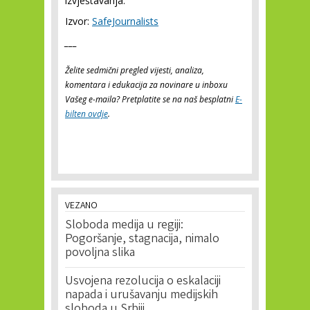
izvještavanja.
Izvor:
SafeJournalists
___
Želite sedmični pregled vijesti, analiza,
komentara i edukacija za novinare u inboxu
Vašeg e-maila? Pretplatite se na naš besplatni
E-
bilten ovdje
.
VEZANO
Sloboda medija u regiji:
Pogoršanje, stagnacija, nimalo
povoljna slika
Usvojena rezolucija o eskalaciji
napada i urušavanju medijskih
sloboda u Srbiji