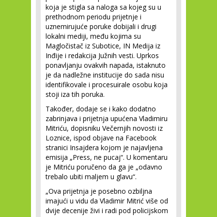
koja je stigla sa naloga sa kojeg su u
prethodnom periodu prijetnje i
uznemirujuće poruke dobijali i drugi
lokalni mediji, među kojima su
Magločistač iz Subotice, IN Medija iz
Inđije i redakcija Južnih vesti. Uprkos
ponavljanju ovakvih napada, istaknuto
je da nadležne institucije do sada nisu
identifikovale i procesuirale osobu koja
stoji iza tih poruka.
Također, dodaje se i kako dodatno
zabrinjava i prijetnja upućena Vladimiru
Mitriću, dopisniku Večernjih novosti iz
Loznice, ispod objave na Facebook
stranici Insajdera kojom je najavljena
emisija „Press, ne pucaj“. U komentaru
je Mitriću poručeno da ga je „odavno
trebalo ubiti maljem u glavu“.
„Ova prijetnja je posebno ozbiljna
imajući u vidu da Vladimir Mitrić više od
dvije decenije živi i radi pod policijskom