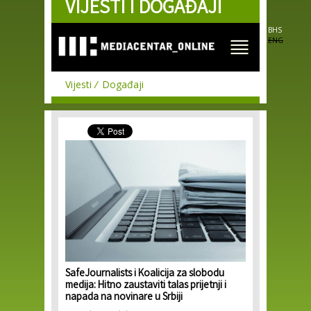
VIJESTI I DOGAĐAJI
Skip to
main
content
BHS
ENG
Vijesti
Događaji
SafeJournalists i Koalicija za slobodu
medija: Hitno zaustaviti talas prijetnji i
napada na novinare u Srbiji