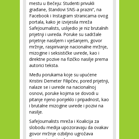
mestu u Bečeju: Studenti privukli
građane, štandovi SNS-a prazni“, na
Facebook i Instagram stranicama ovog
portala, kako je izvijesila mreža
SafeJournalists, uslijedio je niz brutalnih
prijetnji i uvreda. Poruke su sadržale
prijetnje nasiljem i vješanjem, govor
mržnje, raspirivanje nacionalne mržnje,
mizogine i seksističke uvrede, kao i
direktne pozive na fizičko nasilje prema
autorici teksta.
Među porukama koje su upućene
Kristini Demeter Filipčev, pored prijetnji,
nalaze se i uvrede na nacionalnoj
osnovi, poruke kojima se dovodi u
pitanje njeno porijeklo i pripadnost, kao
i brutalne mizogine uvrede i pozivi na
nasilje.
SafeJournalists mreža i Koalicija za
slobodu medija upozoravaju da ovakav
govor mržnje ozbiljno ugrožava