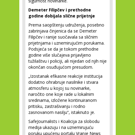
sigurnost novinarke.
Demeter Filipčev i prethodne
godine dobijala slične prijetnje
Prema saopštenju udruženja, posebno
zabrinjava činjenica da se Demeter
Filipčev i ranije suočavala sa sličnim
prijetnjama i uznemirujućim porukama.
Podsjeća se da je tokom prethodne
godine više slučajeva prijavljeno
tužilaštvu i policiji, ali nijedan od njih nije
okončan osuđujućom presudom.
„Izostanak efikasne reakcije institucija
dodatno ohrabruje nasilnike i stvara
atmosferu u kojoj su novinarke,
naročito one koje rade u lokalnim
sredinama, izložene kontinuiranom
pritisku, zastrašivanju i rodno
zasnovanom nasilju“, istaknuto je.
SafeJournalists i Koalicija za slobodu
medija ukazuju i na uznemirujuću
poruku upućenu portalu Vranje News