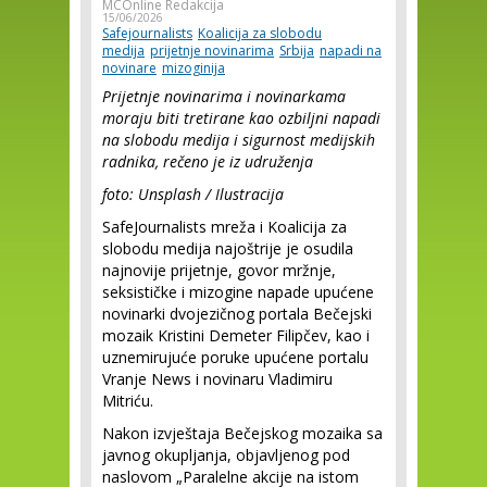
MCOnline Redakcija
15/06/2026
Safejournalists
Koalicija za slobodu
medija
prijetnje novinarima
Srbija
napadi na
novinare
mizoginija
Prijetnje novinarima i novinarkama
moraju biti tretirane kao ozbiljni napadi
na slobodu medija i sigurnost medijskih
radnika, rečeno je iz udruženja
foto: Unsplash / Ilustracija
SafeJournalists mreža i Koalicija za
slobodu medija najoštrije je osudila
najnovije prijetnje, govor mržnje,
seksističke i mizogine napade upućene
novinarki dvojezičnog portala Bečejski
mozaik Kristini Demeter Filipčev, kao i
uznemirujuće poruke upućene portalu
Vranje News i novinaru Vladimiru
Mitriću.
Nakon izvještaja Bečejskog mozaika sa
javnog okupljanja, objavljenog pod
naslovom „Paralelne akcije na istom