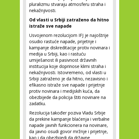
pluralizmu stvaraju atmosferu straha i
nekažnjivosti.
Od vlasti u Srbiji zatraženo da hitno
istraže sve napade
Usvojenom rezolucijom IFJ je najoštrije
osudio rastuće napade, prijetnje i
kampanje diskreditacije protiv novinara i
medija u Srbiji, kao i rastuću
umiješanost ili pasivnost državnih
institucija koje doprinose klimi straha i
nekažnjivosti. Istovremeno, od vlasti u
Srbiji zatraženo je da hitno, nezavisno i
efikasno istraže sve napade i prijetnje
protiv novinara i medijskih kuća, da
obezbijede da policija štiti novinare na
zadatku.
Rezolucija također poziva Vladu Srbije
da prekine kampanje blaćenja i verbalne
napade javnih funkcionera na novinare,
da javno osudi govor mržnje i prijetnje,
kao i da obezbijedi da državne