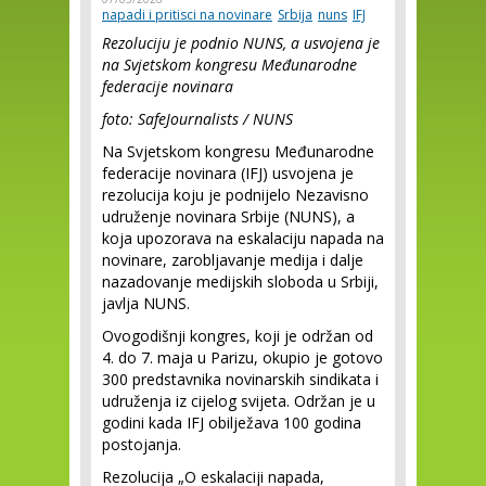
napadi i pritisci na novinare
Srbija
nuns
IFJ
Rezoluciju je podnio NUNS, a usvojena je
na Svjetskom kongresu Međunarodne
federacije novinara
foto: SafeJournalists / NUNS
Na Svjetskom kongresu Međunarodne
federacije novinara (IFJ) usvojena je
rezolucija koju je podnijelo Nezavisno
udruženje novinara Srbije (NUNS), a
koja upozorava na eskalaciju napada na
novinare, zarobljavanje medija i dalje
nazadovanje medijskih sloboda u Srbiji,
javlja NUNS.
Ovogodišnji kongres, koji je održan od
4. do 7. maja u Parizu, okupio je gotovo
300 predstavnika novinarskih sindikata i
udruženja iz cijelog svijeta. Održan je u
godini kada IFJ obilježava 100 godina
postojanja.
Rezolucija „O eskalaciji napada,