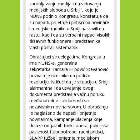
zarobljavanju medija i nazadovanju
medijskih sloboda u Srbiji“, koju je
NUNS podnio Kongresu, konstatuje da
su napadi, prijetnje i pritisci na novinare
i medijske radnike u Srbiji nastavili da
rastu, kao i da su verbalni napadi visokih
državnih funkcionera i predstavnika
vlasti postali sistematski.
Obraćajući se delegatima Kongresa u
ime NUNS-a, generalna
sekretarka Tamara Filipović Stevanović
pozvala je učesnike da podrže
rezoluciju, ističući da je situacija u Srbiji
alarmantna i da usvajanje ovog
dokumenta predstavlja važnu poruku
međunarodne solidarnosti sa
nezavisnim novinarstvom. U obraćanju
je naglašeno da napadi i prijetnje
novinarima, kampanje blaćenja koje
dolaze od javnih funkcionera, policijska
pasivnost i zloupotrebe, radni pritisci,
SLAPP tužbe i prijetnje medijskom