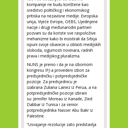
kompanije ne budu korištene kao
sredstvo političkog i ekonomskog
pritiska na nezavisne medije. Evropska
unija, Vijeće Evrope, OEBS, Ujedinjene
nacije i drugi međunarodni partneri
pozvani su da koriste sve raspoložive
mehanizme kako bi insistirali da Srbija
ispuni svoje obaveze u oblasti medijskih
sloboda, sigurnosti novinara, radnih
prava i medijskog pluralizma.
NUNS je prenio i da je na izbornom
kongresu IFJ-a provedeni izbori za
predsjedničku i potpredsjedničke
pozicije. Za predsjednicu je
izabrana Zuliana Lainez iz Perua, a na
potpredsjedničke pozicije izbrani
su: Jennifer Moreau iz Kanade, Zied
Dabbar iz Tunisa i za senior
potpredsjednika Nasser Abu Bakr iz
Palestine.
“Usvajanje rezolucije zato predstavlja