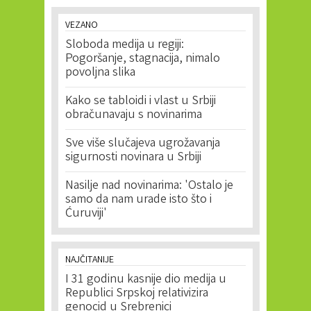
VEZANO
Sloboda medija u regiji:
Pogoršanje, stagnacija, nimalo
povoljna slika
Kako se tabloidi i vlast u Srbiji
obračunavaju s novinarima
Sve više slučajeva ugrožavanja
sigurnosti novinara u Srbiji
Nasilje nad novinarima: 'Ostalo je
samo da nam urade isto što i
Ćuruviji'
NAJČITANIJE
I 31 godinu kasnije dio medija u
Republici Srpskoj relativizira
genocid u Srebrenici