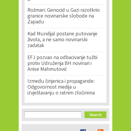
Rožman: Genocid u Gazi razotkrio
granice novinarske slobode na
Zapadu
Kad Mundijal postane putovanje
života, a ne samo novinarski
zadatak
EFJ pozvao na odbacivanje tužbi
protiv Udruženja BH novinari i
Anise Mahmutović
Između činjenica i propagande:
Odgovornost medija u
izvještavanju o ratnim zločinima
Search form
Search