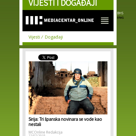
VIJESTI I DOGAĐAJI
Skip to
main
content
BHS
ENG
Vijesti
Događaji
Sirija: Tri španska novinara se vode kao
nestali
MCOnline Redakcija
22/07/2015