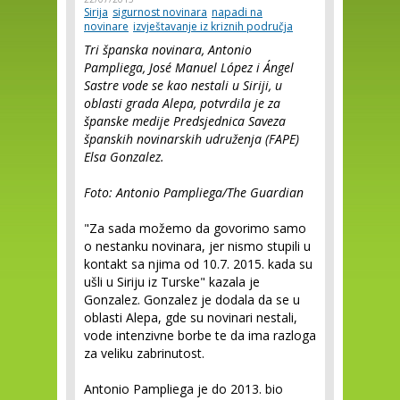
Sirija
sigurnost novinara
napadi na
novinare
izvještavanje iz kriznih područja
Tri španska novinara, Antonio
Pampliega, José Manuel López i Ángel
Sastre vode se kao nestali u Siriji, u
oblasti grada Alepa, potvrdila je za
španske medije Predsjednica Saveza
španskih novinarskih udruženja (FAPE)
Elsa Gonzalez.
Foto:
Antonio Pampliega/The Guardian
"Za sada možemo da govorimo samo
o nestanku novinara, jer nismo stupili u
kontakt sa njima od 10.7. 2015. kada su
ušli u Siriju iz Turske" kazala je
Gonzalez. Gonzalez je dodala da se u
oblasti Alepa, gde su novinari nestali,
vode intenzivne borbe te da ima razloga
za veliku zabrinutost.
Antonio Pampliega je do 2013. bio