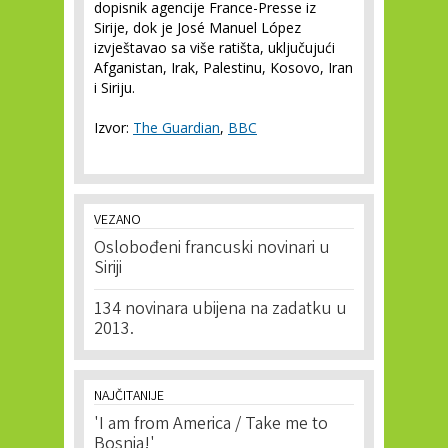
dopisnik agencije France-Presse iz
Sirije, dok je José Manuel López
izvještavao sa više ratišta, uključujući
Afganistan, Irak, Palestinu, Kosovo, Iran
i Siriju.
Izvor:
The Guardian
,
BBC
VEZANO
Oslobođeni francuski novinari u
Siriji
134 novinara ubijena na zadatku u
2013.
NAJČITANIJE
'I am from America / Take me to
Bosnia!'