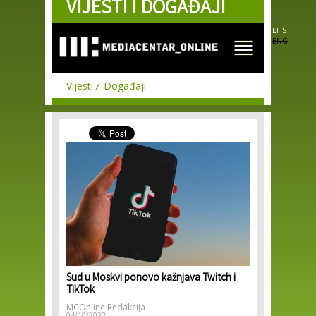
VIJESTI I DOGAĐAJI
Skip to
main
content
BHS
ENG
Vijesti
Događaji
Sud u Moskvi ponovo kažnjava Twitch i
TikTok
MCOnline Redakcija
04/10/2022