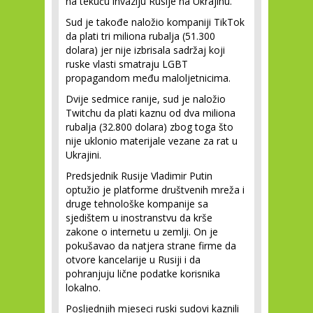
na tekuću invaziju Rusije na Ukrajinu.
Sud je takođe naložio kompaniji TikTok
da plati tri miliona rubalja (51.300
dolara) jer nije izbrisala sadržaj koji
ruske vlasti smatraju LGBT
propagandom među maloljetnicima.
Dvije sedmice ranije, sud je naložio
Twitchu da plati kaznu od dva miliona
rubalja (32.800 dolara) zbog toga što
nije uklonio materijale vezane za rat u
Ukrajini.
Predsjednik Rusije Vladimir Putin
optužio je platforme društvenih mreža i
druge tehnološke kompanije sa
sjedištem u inostranstvu da krše
zakone o internetu u zemlji. On je
pokušavao da natjera strane firme da
otvore kancelarije u Rusiji i da
pohranjuju lične podatke korisnika
lokalno.
Posljednjih mjeseci ruski sudovi kaznili