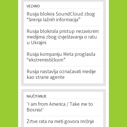
VEZANO
Rusija blokira SoundCloud zbog
“širenja lažnih informacija”
Rusija blokirala pristup nezavisnim
medijima zbog izvještavanja o ratu
u Ukrajini
Rusija kompaniju Meta proglasila
“ekstremističkom”
Rusija nastavlja označavati medije
kao strane agente
NAJČITANIJE
'I am from America / Take me to
Bosnia!'
Žrtve rata na meti govora mržnje