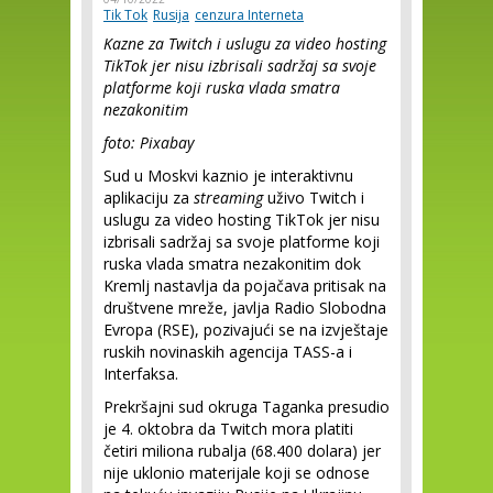
Tik Tok
Rusija
cenzura Interneta
Kazne za Twitch i uslugu za video hosting
TikTok jer nisu izbrisali sadržaj sa svoje
platforme koji ruska vlada smatra
nezakonitim
foto: Pixabay
Sud u Moskvi kaznio je interaktivnu
aplikaciju za
streaming
uživo Twitch i
uslugu za video hosting TikTok jer nisu
izbrisali sadržaj sa svoje platforme koji
ruska vlada smatra nezakonitim dok
Kremlj nastavlja da pojačava pritisak na
društvene mreže, javlja Radio Slobodna
Evropa (RSE), pozivajući se na izvještaje
ruskih novinaskih agencija TASS-a i
Interfaksa.
Prekršajni sud okruga Taganka presudio
je 4. oktobra da Twitch mora platiti
četiri miliona rubalja (68.400 dolara) jer
nije uklonio materijale koji se odnose