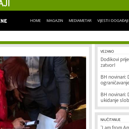
AJI
Skip to
main
content
HOME
MAGAZIN
MEDIAMETAR
VIJESTI I DOGAĐAJI
VEZANO
Dodikovi prij
zatvor!
BH novinari: 
ograničavanje
BH novinari: 
ukidanje slob
NAJČITANIJE
'I am from Am