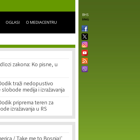
BHS
ENG
OGLASI
O MEDIACENTRU
edlozi zakona: Ko pisne, u
Dodik traži nedopustivo
 slobode medija i izražavanja
Dodik priprema teren za
ode izražavanja u RS
erica / Take me to Bosnia!'