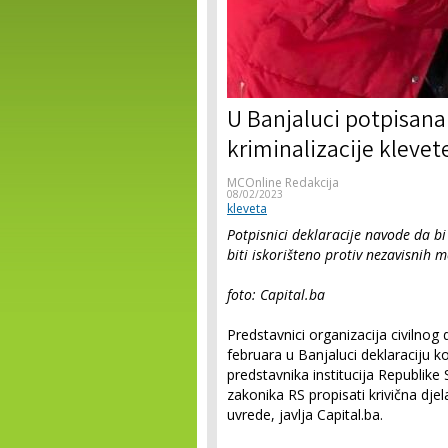
U Banjaluci potpisana 
kriminalizacije klevet
MCOnline Redakcija
08/02/2023
kleveta
Potpisnici deklaracije navode da b
biti iskorišteno protiv nezavisnih m
foto: Capital.ba
Predstavnici organizacija civilnog d
februara u Banjaluci deklaraciju k
predstavnika institucija Republike 
zakonika RS propisati krivična djela
uvrede, javlja Capital.ba.