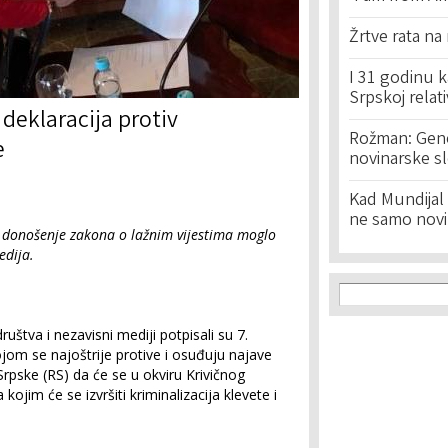
Žrtve rata na
I 31 godinu k
Srpskoj relat
deklaracija protiv
Rožman: Geno
e
novinarske s
Kad Mundijal 
ne samo novi
i donošenje zakona o lažnim vijestima moglo
edija.
Search f
Search
ruštva i nezavisni mediji potpisali su 7.
ojom se najoštrije protive i osuđuju najave
Srpske (RS) da će se u okviru Krivičnog
 kojim će se izvršiti kriminalizacija klevete i