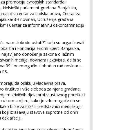
e za promociju evropskih standarda i
 Helsinški parlament građana Banjaluka,
njalučki centar za ljudska prava, Centar za
njaluka/BH novinari, Udruženje građana
ika” i Centar za informativnu dekontaminaciju
 će nam slobode ostati?” koju su organizovali
ital.ba i Fondacija Fridrih Ebert Banjaluka,
će najavljeno donošenje zakona o lažnim
zavisnih medija, novinara i aktivista, da bi se
štva RS i onemogućio slobodan rad novinara,
u RS.
 moraju da odlikuju vladavina prava,
ičko društvo i više sloboda za njene građane,
njem krivičnih djela protiv ustavnog poretka i
 u tom smjeru, kako je vrlo moguće da se
 kako bi se zastrašili predstavnici medijskog i
i koji izražavaju stavove suprotne od onih
 deklaraciji.
t da bi izmjene trenutnih zakona i donošenje