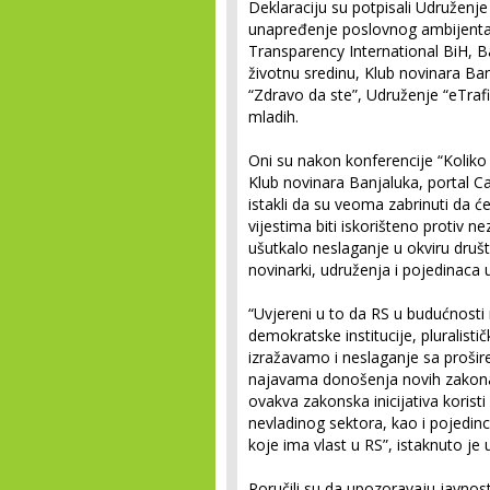
Deklaraciju su potpisali Udruženj
unapređenje poslovnog ambijenta,
Transparency International BiH, Ba
životnu sredinu, Klub novinara Ba
“Zdravo da ste”, Udruženje “eTraf
mladih.
Oni su nakon konferencije “Koliko
Klub novinara Banjaluka, portal Cap
istakli da su veoma zabrinuti da 
vijestima biti iskorišteno protiv ne
ušutkalo neslaganje u okviru dru
novinarki, udruženja i pojedinaca 
“Uvjereni u to da RS u budućnosti
demokratske institucije, pluralist
izražavamo i neslaganje sa prošire
najavama donošenja novih zakona
ovakva zakonska inicijativa koristi
nevladinog sektora, kao i pojedinc
koje ima vlast u RS”, istaknuto je u
Poručili su da upozoravaju javnos