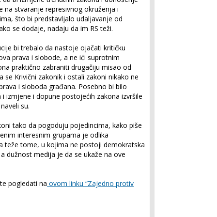
e na stvaranje represivnog okruženja i
ma, što bi predstavljalo udaljavanje od
ako se dodaje, nadaju da im RS teži.
ije bi trebalo da nastoje ojačati kritičku
ova prava i slobode, a ne ići suprotnim
a praktično zabraniti drugačiju misao od
se Krivični zakonik i ostali zakoni nikako ne
 prava i sloboda građana. Posebno bi bilo
i izmjene i dopune postojećih zakona izvršile
naveli su.
koni tako da pogoduju pojedincima, kako piše
dređenim interesnim grupama je odlika
oja teže tome, u kojima ne postoji demokratska
va, a dužnost medija je da se ukaže na ove
te pogledati na
ovom linku “Zajedno protiv