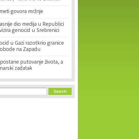
 meti govora mržnje
asnije dio medija u Republici
ivizira genocid u Srebrenici
cid u Gazi razotkrio granice
lobode na Zapadu
postane putovanje života, a
narski zadatak
orm