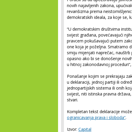
novih najavljenih zakona, upućival
revanšizma prema neistomišljenici
demokratskih ideala, za koje se, k
“U demokratskim društvima instituc
svijest građana, povećavajući njih
pravcem pokušavajući putem zakon
one koja je poželjna. Smatramo da 
smiju mijenjati naprečac, nauštrb
opasno ako bi se donošenje novih 
u hitnoj zakonodavnoj proceduri“, 
Ponašanje kojim se prekrajaju za
u deklaraciji, jednoj partiji ili o
jednopartijskih sistema ili onih k
svijest, niti istinska pravna drža
stvari.
Kompletan tekst deklaracije može
ogranicavanja prava i sloboda“
.
Izvor:
Capital