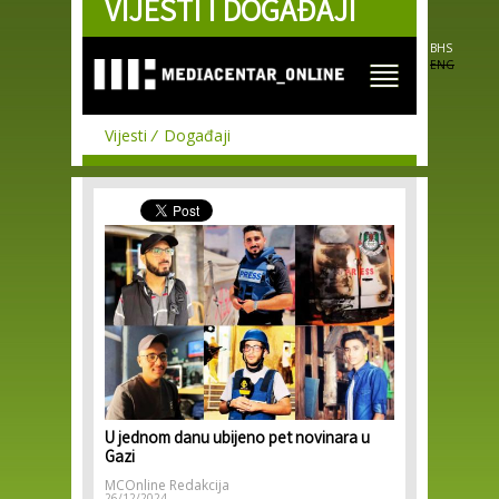
VIJESTI I DOGAĐAJI
Skip to
main
content
BHS
ENG
Vijesti
Događaji
U jednom danu ubijeno pet novinara u
Gazi
MCOnline Redakcija
26/12/2024