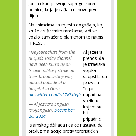
Jadi, čekao je svoju suprugu ispred
bolnice, koja je rađala njihovo prvo
dijete.
Na snimcima sa mjesta događaja, koji
kruže društvenim mrežama, vidi se
vozilo zahvaćeno plamenom te natpis
“PRESS”.
Five Journalists from the
Al Jazeera
Al-Quds Today channel
prenosi da
have been killed by an
je izraelska
Israeli military strike on
vojska
their broadcasting van,
saopštila da
parked outside of a
je izvela
hospital in Gaza.
“ciljani
pic.twitter.com/jo27KKtbq0
napad na
vozilo u
— Al Jazeera English
kojem su
(@AJEnglish)
December
bili
26, 2024
pripadnici
Islamskog džihada i da će nastaviti da
preduzima akcije protiv terorističkih