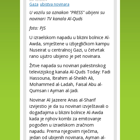
Gaza
ubistva novinara
U vozilu sa oznakon "PRESS" ubijeni su
novinari TV kanala Al-Quds
foto: PJS
U izraelskom napadu u blizini bolnice Al-
Awda, smještene u izbjegličkom kampu
Nuseirat u centralnoj Gazi, u četvrtak
rano ujutro ubijeno je pet novinara.
Žrtve napada su novinari palestinskog
televizijskog kanala Al-Quds Today: Fadi
Hassouna, Ibrahim al-Sheikh Ali,
Mohammed al-Ladah, Faisal Abu al-
Qumsan i Ayman al-Jadi.
Novinar Al Jazeere Anas al-Sharif
izvijestio je da su novinari izvještavali o
događajima u blizini bolnice Al-Awda
kada je njihov kombi za emitovanje
pogođen u izraelskom zračnom
napadu. Prema njegovim riječima,
jedan od ubijenih novinara, Ayman al-