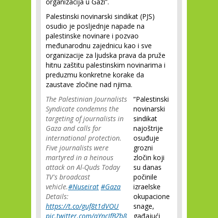
organizacija u Gazi”.
Palestinski novinarski sindikat (PJS)
osudio je posljednje napade na
palestinske novinare i pozvao
međunarodnu zajednicu kao i sve
organizacije za ljudska prava da pruže
hitnu zaštitu palestinskim novinarima i
preduzmu konkretne korake da
zaustave zločine nad njima.
The Palestinian Journalists
“Palestinski
Syndicate condemns the
novinarski
targeting of journalists in
sindikat
Gaza and calls for
najoštrije
international protection.
osuđuje
Five journalists were
grozni
martyred in a heinous
zločin koji
attack on Al-Quds Today
su danas
TV's broadcast
počinile
vehicle.
#Nuseirat
#Gaza
izraelske
Details:
okupacione
https://t.co/guf8t1dVOU
snage,
pic.twitter.com/qYncJfBZb8
gađajući