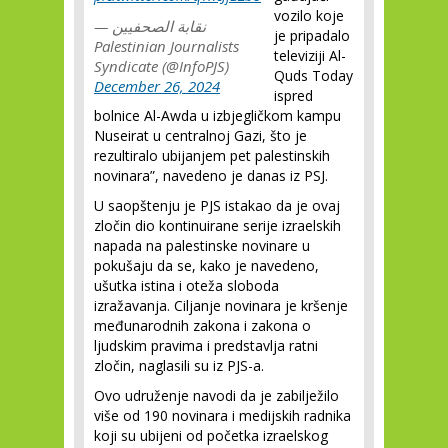
vozilo koje
— نقابة الصحفيين
je pripadalo
Palestinian Journalists
televiziji Al-
Syndicate (@InfoPJS)
Quds Today
December 26, 2024
ispred
bolnice Al-Awda u izbjegličkom kampu
Nuseirat u centralnoj Gazi, što je
rezultiralo ubijanjem pet palestinskih
novinara”, navedeno je danas iz PSJ.
U saopštenju je PJS istakao da je ovaj
zločin dio kontinuirane serije izraelskih
napada na palestinske novinare u
pokušaju da se, kako je navedeno,
ušutka istina i oteža sloboda
izražavanja. Ciljanje novinara je kršenje
međunarodnih zakona i zakona o
ljudskim pravima i predstavlja ratni
zločin, naglasili su iz PJS-a.
Ovo udruženje navodi da je zabilježilo
više od 190 novinara i medijskih radnika
koji su ubijeni od početka izraelskog