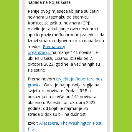
napada na Pojas Gaze.
Ranije ovog mjeseca ubijena su četiri
novinara u razmaku od sedmicu.
Komitet za zaštitu novinara (CPJ)
osudio je tad ubijanje ovih novinara i
uputio poziv međunarodnoj zajednici da
Izrael smatra odgovornim za napade na
medije.
Prema ovoj
organizaciji,
najmanje 141 novinar je
ubijen u Gazi, Libanu, Izraelu od 7.
oktobra 2023. godine, a većina njih su
Palestinci.
Prema novom
izvještaju Reportera bez
granica
, Gaza je najopasnija regija na
svijetu za novinare. Podaci RSF-a
pokazuju da je više od 145 novinara
ubijeno u Palestini od oktobra 2023.
godine, od kojih je najmanje 35
stradalo dok su bili na dužnosti.
Izvor:
Al Jazeera
,
The Washington Post
,
PJS