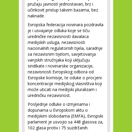
pružaju javnosti jednostavan, brz i
učinkovit pristup takvim bazama, bez
naknade.
Evropska federacija novinara pozdravila
je i usvajanje odluka koje se tiču
uredničke nezavisnosti davalaca
medijskih usluga, nezavisnosti
nacionalnih regulatornih tijela, saradnje
sa nezavisnim tijelom, savjetovanja
vanjskih stručnjaka koji uključuju
sindikate i novinarske organizacije,
nezavisnosti Evropskog odbora od
Evropske komisije, te oduke o procjeni
koncentracije medijskog vlasništva koji
može uticati na medijski pluralizam i
uredničku nezavisnost.
Posljednje odluke o izmjenama i
dopunama u Evropskom aktu o
medijskim slobodama (EMFA), Evropski
parlament je usvojio sa 448 glasova za,
102 glasa protiv i 75 suzdržanih.