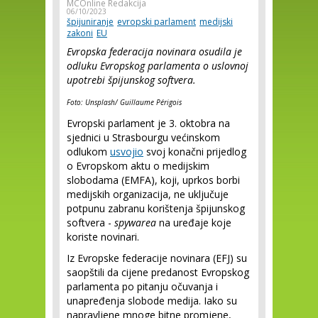
MCOnline Redakcija
06/10/2023
špijuniranje
evropski parlament
medijski
zakoni
EU
Evropska federacija novinara osudila je
odluku Evropskog parlamenta o uslovnoj
upotrebi špijunskog softvera.
Foto: Unsplash/
Guillaume Périgois
Evropski parlament je 3. oktobra na
sjednici u Strasbourgu većinskom
odlukom
usvojio
svoj konačni prijedlog
o Evropskom aktu o medijskim
slobodama (EMFA), koji, uprkos borbi
medijskih organizacija, ne uključuje
potpunu zabranu korištenja špijunskog
softvera -
spywarea
na uređaje koje
koriste novinari.
Iz Evropske federacije novinara (EFJ) su
saopštili da cijene predanost Evropskog
parlamenta po pitanju očuvanja i
unapređenja slobode medija. Iako su
napravljene mnoge bitne promjene,