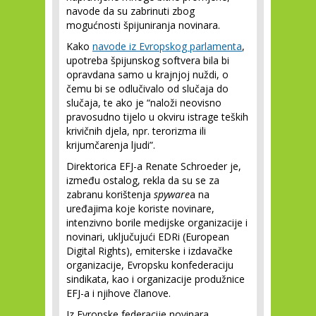
navode da su zabrinuti zbog
mogućnosti špijuniranja novinara.
Kako
navode iz Evropskog parlamenta
,
upotreba špijunskog softvera bila bi
opravdana samo u krajnjoj nuždi, o
čemu bi se odlučivalo od slučaja do
slučaja, te ako je “naloži neovisno
pravosudno tijelo u okviru istrage teških
krivičnih djela, npr. terorizma ili
krijumčarenja ljudi”.
Direktorica EFJ-a Renate Schroeder je,
između ostalog, rekla da su se za
zabranu korištenja
spyware
a na
uređajima koje koriste novinare,
intenzivno borile medijske organizacije i
novinari, uključujući EDRi (European
Digital Rights), emiterske i izdavačke
organizacije, Evropsku konfederaciju
sindikata, kao i organizacije produžnice
EFJ-a i njihove članove.
Iz Evropske federacije novinara