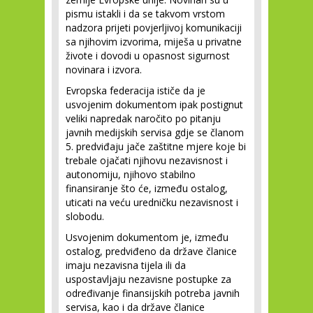
pismu istakli i da se takvom vrstom
nadzora prijeti povjerljivoj komunikaciji
sa njihovim izvorima, miješa u privatne
živote i dovodi u opasnost sigurnost
novinara i izvora.
Evropska federacija ističe da je
usvojenim dokumentom ipak postignut
veliki napredak naročito po pitanju
javnih medijskih servisa gdje se članom
5. predviđaju jače zaštitne mjere koje bi
trebale ojačati njihovu nezavisnost i
autonomiju, njihovo stabilno
finansiranje što će, između ostalog,
uticati na veću uredničku nezavisnost i
slobodu.
Usvojenim dokumentom je, između
ostalog, predviđeno da države članice
imaju nezavisna tijela ili da
uspostavljaju nezavisne postupke za
određivanje finansijskih potreba javnih
servisa, kao i da države članice