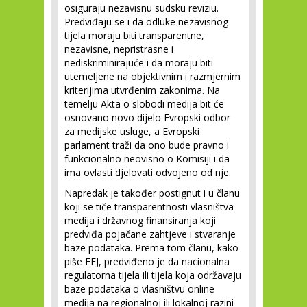
osiguraju nezavisnu sudsku reviziu.
Predviđaju se i da odluke nezavisnog
tijela moraju biti transparentne,
nezavisne, nepristrasne i
nediskriminirajuće i da moraju biti
utemeljene na objektivnim i razmjernim
kriterijima utvrđenim zakonima. Na
temelju Akta o slobodi medija bit će
osnovano novo dijelo Evropski odbor
za medijske usluge, a Evropski
parlament traži da ono bude pravno i
funkcionalno neovisno o Komisiji i da
ima ovlasti djelovati odvojeno od nje.
Napredak je također postignut i u članu
koji se tiče transparentnosti vlasništva
medija i državnog finansiranja koji
predviđa pojačane zahtjeve i stvaranje
baze podataka. Prema tom članu, kako
piše EFJ, predviđeno je da nacionalna
regulatorna tijela ili tijela koja održavaju
baze podataka o vlasništvu online
medija na regionalnoj ili lokalnoj razini