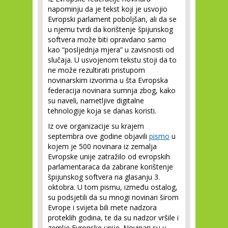
napominju da je tekst koji je usvojio
Evropski parlament poboljšan, ali da se
u njemu tvrdi da korištenje špijunskog
softvera može biti opravdano samo
kao “posljednja mjera” u zavisnosti od
slučaja. U usvojenom tekstu stoji da to
ne može rezultirati pristupom
novinarskim izvorima u šta Evropska
federacija novinara sumnja zbog, kako
su naveli, nametljive digitalne
tehnologije koja se danas koristi.
Iz ove organizacije su krajem
septembra ove godine objavili
pismo
u
kojem je 500 novinara iz zemalja
Evropske unije zatražilo od evropskih
parlamentaraca da zabrane korištenje
špijunskog softvera na glasanju 3.
oktobra. U tom pismu, između ostalog,
su podsjetili da su mnogi novinari širom
Evrope i svijeta bili mete nadzora
proteklih godina, te da su nadzor vršile i
zemlje Evropske unije. Novinari su u