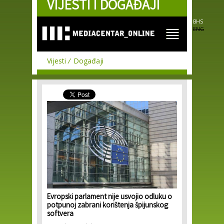
VIJESTI I DOGAĐAJI
Skip to
main
content
BHS
ENG
Vijesti
Događaji
Evropski parlament nije usvojio odluku o
potpunoj zabrani korištenja špijunskog
softvera