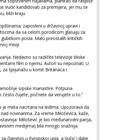
rema sopstvenim najavama, planirao da raspiše
se Vučić kandidovati za premijera, jer mu se
 bliži kraju.
pštinama; zaposleni u državnoj upravi i
itiscima da sa celom porodicom glasaju za
 gubitkom posla. Malo preostalih kritičkih
voj misiji.
vanja. Nedavno su različite televizije bliske
ntarni film o njemu. Autori su nepoznati. U
 za špijunažu u korist Britanaca i
amošnje srpske manastire. Potpuna
o često čujete, počnete da verujete u to.“
u je meta nacrtana na leđima. Upozorava da
a nad novinarima. Za vreme Miloševića, kaže,
nostavnija: Milošević je bio međunarodni parija,
zavisnim medijima) bila mnogo snažnija.
a članstvo u Evropskoj uniji, a Vučić i dalje