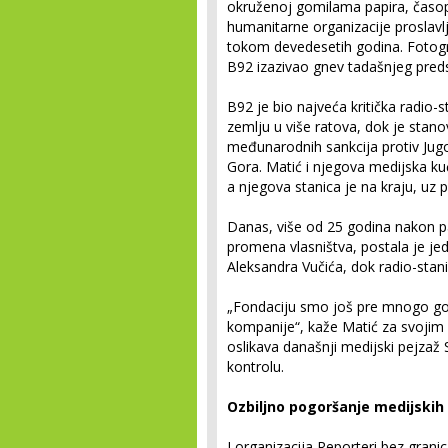
okruženoj gomilama papira, časopi
humanitarne organizacije proslavlj
tokom devedesetih godina. Fotogr
B92 izazivao gnev tadašnjeg pred
B92 je bio najveća kritička radio-
zemlju u više ratova, dok je stan
međunarodnih sankcija protiv Jugos
Gora. Matić i njegova medijska kuć
a njegova stanica je na kraju, uz 
Danas, više od 25 godina nakon pa
promena vlasništva, postala je j
Aleksandra Vučića, dok radio-stan
„Fondaciju smo još pre mnogo god
kompanije“, kaže Matić za svojim 
oslikava današnji medijski pejzaž S
kontrolu.
Ozbiljno pogoršanje medijskih
I organizacija Reporteri bez grani