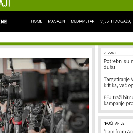
AJI
Skip to
main
content
HOME
MAGAZIN
MEDIAMETAR
VIJESTI I DOGAĐAJI
VEZANO
Potrebni su 
dušu
Targetiranje 
kritika, već 
EFJ traži hitn
kampanje pro
NAJČITANIJE
'I am from Am