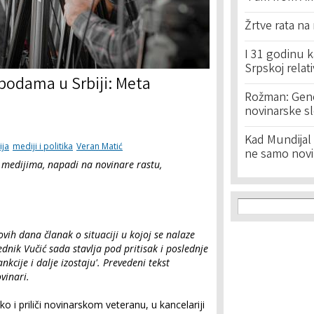
Žrtve rata na
I 31 godinu k
Srpskoj relat
bodama u Srbiji: Meta
Rožman: Geno
novinarske s
Kad Mundijal 
ija
mediji i politika
Veran Matić
ne samo novi
 medijima, napadi na novinare rastu,
Search f
Search
vih dana članak o situaciji u kojoj se nalaze
dnik Vučić sada stavlja pod pritisak i poslednje
ankcije i dalje izostaju'. Prevedeni tekst
vinari.
o i priliči novinarskom veteranu, u kancelariji