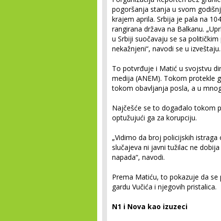
pogoršanja stanja u svom godišn
krajem aprila. Srbija je pala na 1
rangirana država na Balkanu. „Up
u Srbiji suočavaju se sa političkim
nekažnjeni“, navodi se u izveštaju.
To potvrđuje i Matić u svojstvu di
medija (ANEM). Tokom protekle go
tokom obavljanja posla, a u mnogim
Najčešće se to događalo tokom pro
optužujući ga za korupciju.
„Vidimo da broj policijskih istraga
slučajeva ni javni tužilac ne dobij
napada“, navodi.
Prema Matiću, to pokazuje da se pol
gardu Vučića i njegovih pristalica.
N1 i Nova kao izuzeci