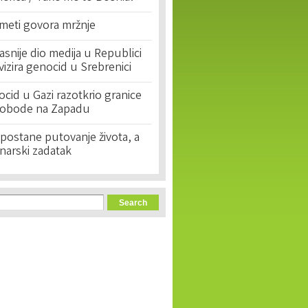
 meti govora mržnje
asnije dio medija u Republici
ivizira genocid u Srebrenici
cid u Gazi razotkrio granice
lobode na Zapadu
postane putovanje života, a
narski zadatak
orm