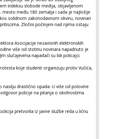
jem indeksu slobode medija, objavljenom
04. mesto među 180 zemalja i sada je najlošije
rkos solidnom zakonodavnom okviru, novinari
 pritiscima. Zločini počinjeni nad njima ostaju
rektora Asocijacije nezavisnih elektronskih
dine više od stotinu novinara napadnuto je
 slučajevima napadači su bili policajci.
testa koje studenti organizuju protiv Vučića,
 o nasilju drastično opada. U više od polovine
a odgovor policije na pitanja o okolnostima
icija pretvorila iz javne službe reda u ličnu