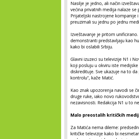
Nasilje je jedno, ali način izvešt
većina privatnih medija nalaze se 
Prijateljski nastrojene kompanije
preuzimali su jednu po jednu medij
Izveštavanje je pritom unificiran
demonstranti predstavljaju kao huli
kako bi oslabili Srbiju.
Glavni izuzeci su televizije N1 i 
koji posluju u okviru iste medijsk
diskredituje. Sve ukazuje na to da 
kontrolu“, kaže Matić.
Kao znak upozorenja navodi se č
druge ruke, iako novo rukovodstvo 
nezavisnosti. Redakcija N1 u to ne
Malo preostalih kritičkih medi
Za Matića nema dileme: predsednik 
kritičke televizije kako bi nesme