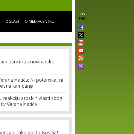
BHS
ENG
OGLASI
O MEDIACENTRU
nam panciri za novinarsku
Verana Matića: Ni polemika, ni
opasna kampanja
u reakciju srpskih vlasti zbog
tiv Verana Matića
erica / Take me to Bosnia!'