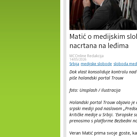
Matić o medijskim slo
nacrtana na leđima
MCOnline Redakcija
14/05/2026
Srbija
medijske slobode
sloboda med
Dok vlast konsoliduje kontrolu nad
piše holandski portal Trouw
foto: Unsplash / Ilustracija
Holandski portal Trouw objavio je o
srpski mediji pod naslovom „Predse
kritičke medije u Srbiji. 'Evropske s
prenosimo s platforme Bezbedni no
Veran Matić prima svoje goste, kak