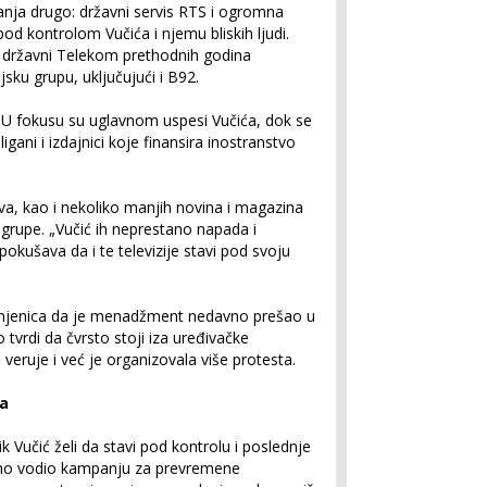
avanja drugo: državni servis RTS i ogromna
pod kontrolom Vučića i njemu bliskih ljudi.
 i državni Telekom prethodnih godina
sku grupu, uključujući i B92.
o. U fokusu su uglavnom uspesi Vučića, dok se
gani i izdajnici koje finansira inostranstvo
Nova, kao i nekoliko manjih novina i magazina
e grupe. „Vučić ih neprestano napada i
pokušava da i te televizije stavi pod svoju
injenica da je menadžment nedavno prešao u
tvrdi da čvrsto stoji iza uređivačke
 veruje i već je organizovala više protesta.
ja
Vučić želi da stavi pod kontrolu i poslednje
tano vodio kampanju za prevremene