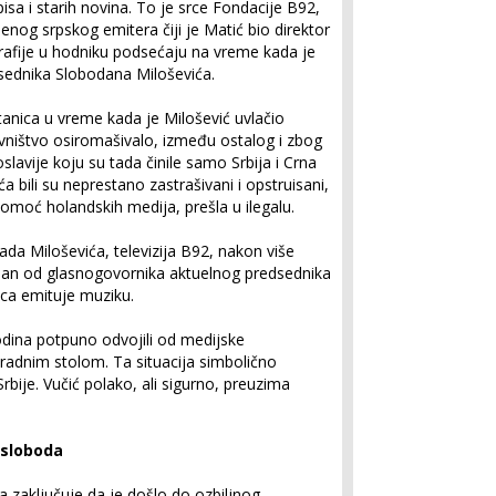
sa i starih novina. To je srce Fondacije B92,
enog srpskog emitera čiji je Matić bio direktor
afije u hodniku podsećaju na vreme kada je
sednika Slobodana Miloševića.
stanica u vreme kada je Milošević uvlačio
ovništvo osiromašivalo, između ostalog i zbog
lavije koju su tada činile samo Srbija i Crna
a bili su neprestano zastrašivani i opstruisani,
pomoć holandskih medija, prešla u ilegalu.
da Miloševića, televizija B92, nakon više
edan od glasnogovornika aktuelnog predsednika
ica emituje muziku.
ina potpuno odvojili od medijske
radnim stolom. Ta situacija simbolično
rbije. Vučić polako, ali sigurno, preuzima
 sloboda
ca zaključuje da je došlo do ozbiljnog