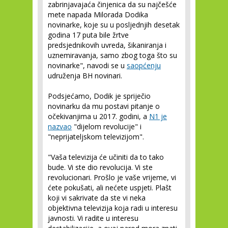
zabrinjavajaća činjenica da su najčešće
mete napada Milorada Dodika
novinarke, koje su u posljednjih desetak
godina 17 puta bile žrtve
predsjednikovih uvreda, šikaniranja i
uznemiravanja, samo zbog toga što su
novinarke", navodi se u
saopćenju
udruženja BH novinari.
Podsjećamo, Dodik je spriječio
novinarku da mu postavi pitanje o
očekivanjima u 2017. godini, a
N1 je
nazvao
"dijelom revolucije" i
"neprijateljskom televizijom".
"Vaša televizija će učiniti da to tako
bude. Vi ste dio revolucija. Vi ste
revolucionari. Prošlo je vaše vrijeme, vi
ćete pokušati, ali nećete uspjeti. Plašt
koji vi sakrivate da ste vi neka
objektivna televizija koja radi u interesu
javnosti. Vi radite u interesu