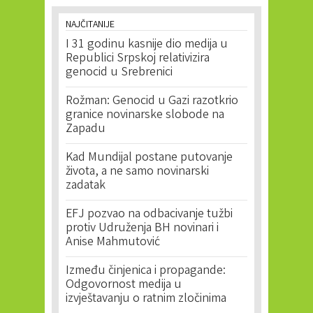
NAJČITANIJE
I 31 godinu kasnije dio medija u
Republici Srpskoj relativizira
genocid u Srebrenici
Rožman: Genocid u Gazi razotkrio
granice novinarske slobode na
Zapadu
Kad Mundijal postane putovanje
života, a ne samo novinarski
zadatak
EFJ pozvao na odbacivanje tužbi
protiv Udruženja BH novinari i
Anise Mahmutović
Između činjenica i propagande:
Odgovornost medija u
izvještavanju o ratnim zločinima