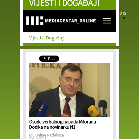
VIJESTI I DOGAĐAJI
Skip to
main
content
BHS
ENG
Vijesti
Događaji
Osude verbalnog napada Milorada
Dodika na novinarku N1
MCOnline Redakcija
30/12/2016