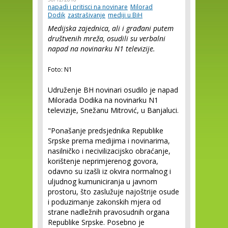
napadi i pritisci na novinare
Milorad
Dodik
zastrašivanje
mediji u BiH
Medijska zajednica, ali i građani putem
društvenih mreža, osudili su verbalni
napad na novinarku N1 televizije.
Foto: N1
Udruženje BH novinari osudilo je napad
Milorada Dodika na novinarku N1
televizije, Snežanu Mitrović, u Banjaluci.
"Ponašanje predsjednika Republike
Srpske prema medijima i novinarima,
nasilničko i necivilizacijsko obraćanje,
korištenje neprimjerenog govora,
odavno su izašli iz okvira normalnog i
uljudnog kumuniciranja u javnom
prostoru, što zaslužuje najoštrije osude
i poduzimanje zakonskih mjera od
strane nadležnih pravosudnih organa
Republike Srpske. Posebno je