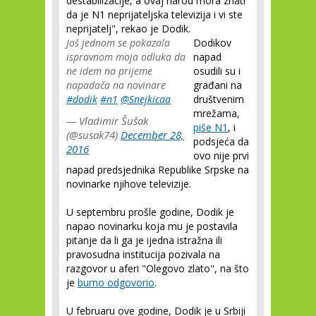
destabilizacije, a ovaj narod mora znati
da je N1 neprijateljska televizija i vi ste
neprijatelj", rekao je Dodik.
Još jednom se pokazala
Dodikov
ispravnom moja odluka da
napad
ne idem na prijeme
osudili su i
napadača na novinare
građani na
#dodik
#n1
@Snejkicaa
društvenim
mrežama,
— Vladimir Šušak
piše N1
, i
(@susak74)
December 28,
podsjeća da
2016
ovo nije prvi
napad predsjednika Republike Srpske na
novinarke njihove televizije.
U septembru prošle godine, Dodik je
napao novinarku koja mu je postavila
pitanje da li ga je ijedna istražna ili
pravosudna institucija pozivala na
razgovor u aferi "Olegovo zlato", na što
je
burno odgovorio
.
U februaru ove godine, Dodik je u Srbiji