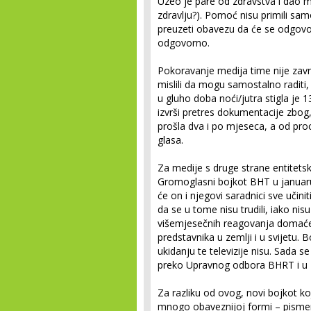
Uzeo je pare od zdravstva i dao
zdravlju?). Pomoć nisu primili samo 
preuzeti obavezu da će se odgovo
odgovorno.
Pokoravanje medija time nije završe
mislili da mogu samostalno raditi, 
u gluho doba noći/jutra stigla je 1
izvrši pretres dokumentacije zbog
prošla dva i po mjeseca, a od pro
glasa.
Za medije s druge strane entitets
Gromoglasni bojkot BHT u januar
će on i njegovi saradnici sve učini
da se u tome nisu trudili, iako nis
višemjesečnih reagovanja domaće 
predstavnika u zemlji i u svijetu. B
ukidanju te televizije nisu. Sada s
preko Upravnog odbora BHRT i u 
Za razliku od ovog, novi bojkot ko
mnogo obaveznijoj formi – pisme