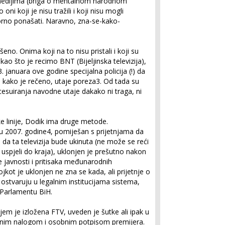
 medijima (briga o mentalnom narodnom
oni koji je nisu tražili i koji nisu mogli
rno ponašati. Naravno, zna-se-kako-
no. Onima koji na to nisu pristali i koji su
kao što je recimo BNT (Bijeljinska televizija),
3. januara ove godine specijalna policija (!) da
, kako je rečeno, utaje poreza
3
. Od tada su
cesuiranja navodne utaje dakako ni traga, ni
ke linije, Dodik ima druge metode.
u 2007. godine
4
, pomiješan s prijetnjama da
ti da ta televizija bude ukinuta (ne može se reći
u uspjeli do kraja), uklonjen je prešutno nakon
javnosti i pritisaka međunarodnih
ojkot je uklonjen ne zna se kada, ali prijetnje o
e ostvaruju u legalnim institucijama sistema,
Parlamentu BiH.
jem je izložena FTV, uveden je šutke ali ipak u
nim nalogom i osobnim potpisom premijera.