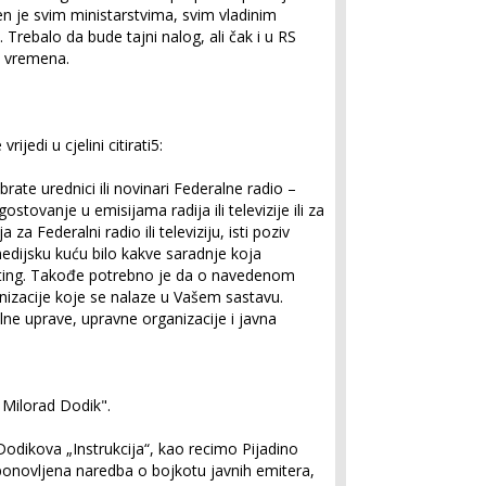
en je svim ministarstvima, svim vladinim
 Trebalo da bude tajni nalog, ali čak i u RS
o vremena.
vrijedi u cjelini citirati
5
:
rate urednici ili novinari Federalne radio –
ostovanje u emisijama radija ili televizije ili za
za Federalni radio ili televiziju, isti poziv
medijsku kuću bilo kakve saradnje koja
eting. Takođe potrebno je da o navedenom
anizacije koje se nalaze u Vašem sastavu.
lne uprave, upravne organizacije i javna
 Milorad Dodik".
odikova „Instrukcija“, kao recimo Pijadino
 ponovljena naredba o bojkotu javnih emitera,