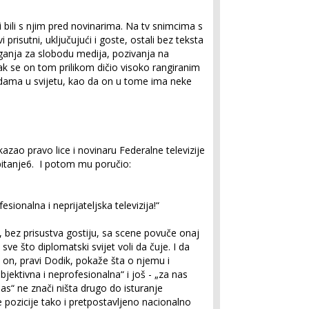
 bili s njim pred novinarima. Na tv snimcima s
 prisutni, uključujući i goste, ostali bez teksta
ganja za slobodu medija, pozivanja na
Čak se on tom prilikom dičio visoko rangiranim
ama u svijetu, kao da on u tome ima neke
okazao pravo lice i novinaru Federalne televizije
itanje
6
. I potom mu poručio:
sionalna i neprijateljska televizija!“
, bez prisustva gostiju, sa scene povuče onaj
sve što diplomatski svijet voli da čuje. I da
 on, pravi Dodik, pokaže šta o njemu i
objektivna i neprofesionalna“ i još - „za nas
 nas“ ne znači ništa drugo do isturanje
pozicije tako i pretpostavljeno nacionalno