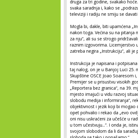
druga za tri godine, svakako hoće
svaka saradnja i, kako se „podraz
televiziji i radiju ne smiju se davati
Mogla bi, dakle, biti upamćena „Ins
nakon toga. Većina su na pitanja nov
za nju“, ali su se strogo pridržava
raznim izgovorima. Licemjerstvo u
zatreba negira „Instrukciju“, ali je
Instrukcija je napisana i potpisan
taj nalog, on je u Banjoj Luci 25
Skupštine OSCE Joao Soaresom i, 
Premijer se u prisustvu visokih gos
„Reportera bez granica“, na 39. m
mjesto imajući u vidu razvoj situac
slobodu medija i informiranja“, rek
objektivnost i jezik koji bi mogao
opet pohvalio i rekao da „evo ovdj
oni nisu uskraćeni za učešće u ra
u tom učestvuju...“. I onda je, is
svojom slobodom da li da sarađujem
sloboda se tako i ponašamo.“