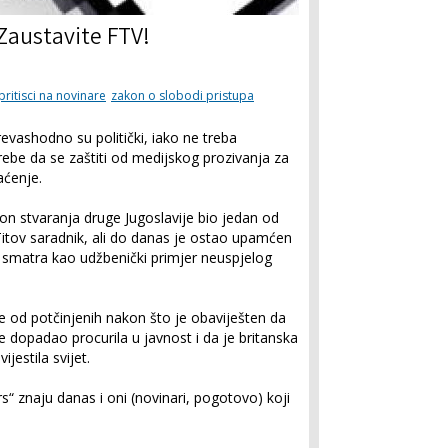
Zaustavite FTV!
pritisci na novinare
zakon o slobodi pristupa
revashodno su politički, iako ne treba
ebe da se zaštiti od medijskog prozivanja za
aćenje.
on stvaranja druge Jugoslavije bio jedan od
 Titov saradnik, ali do danas je ostao upamćen
smatra kao udžbenički primjer neuspjelog
je od potčinjenih nakon što je obaviješten da
je dopadao procurila u javnost i da je britanska
jestila svijet.
“ znaju danas i oni (novinari, pogotovo) koji