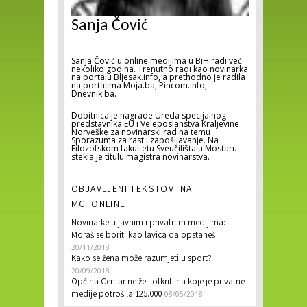
Sanja Čović
Sanja Čović u online medijima u BiH radi već
nekoliko godina. Trenutno radi kao novinarka
na portalu Bljesak.info, a prethodno je radila
na portalima Moja.ba, Pincom.info,
Dnevnik.ba.
Dobitnica je nagrade Ureda specijalnog
predstavnika EU i Veleposlanstva Kraljevine
Norveške za novinarski rad na temu
Sporazuma za rast i zapošljavanje. Na
Filozofskom fakultetu Sveučilišta u Mostaru
stekla je titulu magistra novinarstva.
OBJAVLJENI TEKSTOVI NA
MC_ONLINE:
Novinarke u javnim i privatnim medijima:
Moraš se boriti kao lavica da opstaneš
20/11/2018
Kako se žena može razumjeti u sport?
20/09/2018
Općina Centar ne želi otkriti na koje je privatne
medije potrošila 125.000
08/05/2018