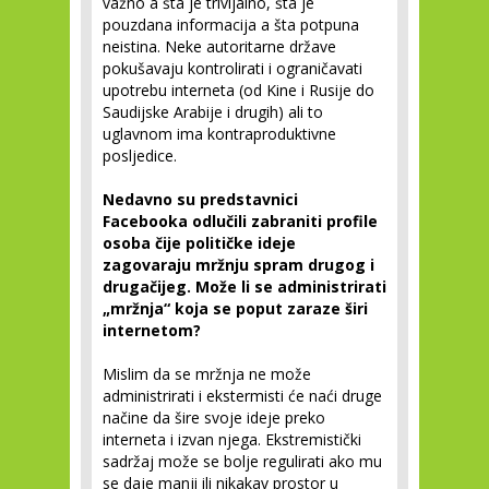
važno a šta je trivijalno, šta je
pouzdana informacija a šta potpuna
neistina. Neke autoritarne države
pokušavaju kontrolirati i ograničavati
upotrebu interneta (od Kine i Rusije do
Saudijske Arabije i drugih) ali to
uglavnom ima kontraproduktivne
posljedice.
Nedavno su predstavnici
Facebooka odlučili zabraniti profile
osoba čije političke ideje
zagovaraju mržnju spram drugog i
drugačijeg. Može li se administrirati
„mržnja“ koja se poput zaraze širi
internetom?
Mislim da se mržnja ne može
administrirati i ekstermisti će naći druge
načine da šire svoje ideje preko
interneta i izvan njega. Ekstremistički
sadržaj može se bolje regulirati ako mu
se daje manji ili nikakav prostor u