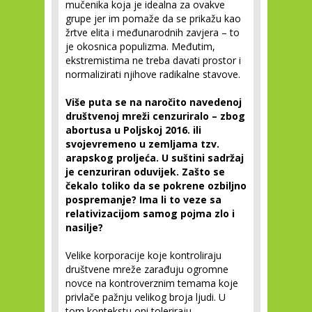
mučenika koja je idealna za ovakve
grupe jer im pomaže da se prikažu kao
žrtve elita i međunarodnih zavjera – to
je okosnica populizma. Međutim,
ekstremistima ne treba davati prostor i
normalizirati njihove radikalne stavove.
Više puta se na naročito navedenoj
društvenoj mreži cenzuriralo – zbog
abortusa u Poljskoj 2016. ili
svojevremeno u zemljama tzv.
arapskog proljeća. U suštini sadržaj
je cenzuriran oduvijek. Zašto se
čekalo toliko da se pokrene ozbiljno
pospremanje? Ima li to veze sa
relativizacijom samog pojma zlo i
nasilje?
Velike korporacije koje kontroliraju
društvene mreže zarađuju ogromne
novce na kontroverznim temama koje
privlače pažnju velikog broja ljudi. U
tom kontekstu oni toleriraju