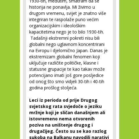
1930-tih, međutim, smatram da se
historija ne ponavlja. Mi živimo u
drugom vremenu, svijet je znatno više
integriran te raspolaže puno većim
organizacijskim i ideološkim
kapacitetima nego je to bilo 1930-tih.
Tadašnji ekstremni pokreti nisu bili
globalni nego uglavnom koncentrirani
na Evropu i djelomično Japan. Danas je
ekstremizam globalni fenomen koji
uključuje različite političke, klasne i
statusne grupacije te kao takav može
potencijano imati još gore posljedice
od onog što smo vidjeli 30-tih i 40-tih
godina prošlog stoljeća.
Leci iz perioda od prije Drugog
svjetskog rata svjedoče o jeziku
mržnje koji je sličan današnjem ali
istovremeno nema otvorenih
poziva na uništenje drugog i
drugačijeg. Često su se kao razlog
sukoba na Balkanu navodili narativi