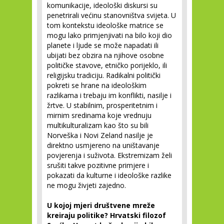
komunikacije, ideološki diskursi su
penetrirali većinu stanovništva svijeta. U
tom kontekstu ideološke matrice se
mogu lako primjenjivati na bilo koji dio
planete i ljude se može napadati ili
ubijati bez obzira na njihove osobne
političke stavove, etničko porijeklo, ili
religijsku tradiciju. Radikalni politički
pokreti se hrane na ideološkim
razlikama i trebaju im konflikti, nasilje i
žrtve. U stabilnim, prosperitetnim i
mirnim sredinama koje vrednuju
multikulturalizam kao što su bili
Norveška i Novi Zeland nasilje je
direktno usmjereno na uništavanje
povjerenja i suživota. Ekstremizam želi
srušiti takve pozitivne primjere i
pokazati da kulturne i ideološke razlike
ne mogu živjeti zajedno.
U kojoj mjeri društvene mreže
kreiraju politike? Hrvatski filozof