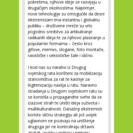
pokretima, njihove ideje se razvijaju u
drugačijim okolnostima. Naprimjer,
nove tehnologije su omogućile da desni
ekstremizam ima instantnu i globalnu
publiku – društvene mreže su vrlo
pogodno sredstvo za artikuliranje
radikanih ideja te za njihovo plasiranje u
popularnin formama – često kroz
gifove, memes, slogane, foto montaže,
rasističke i seksističke šale i slično.
I kod nas su narativi iz Drugog
svjetskog rata korišteni za mobilizaciju
stanovništva za rat te kasnije za
legitimizaciju nasilja u ratu. Naravno
stradanja u Drugom svjetskom ratu su
se koristila u propagandne svrhe da se
izazove strah te uništi ideja suživota i
multikulturalnosti. Današnji ekstremisti
koriste sličnu strategiju ali još uvijek
uglavnom ne pozivaju na uništenje
drugoga jer ne kontroliraju državni
aparat, vojsku i policiju i nemaju