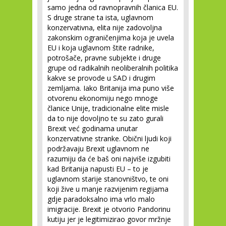
samo jedna od ravnopravnih članica EU.
S druge strane ta ista, uglavnom
konzervativna, elita nije zadovoljna
zakonskim ograničenjima koja je uvela
EU i koja uglavnom štite radnike,
potrošače, pravne subjekte i druge
grupe od radikalnih neoliberalnih politika
kakve se provode u SAD i drugim
zemljama. Iako Britanija ima puno više
otvorenu ekonomiju nego mnoge
članice Unije, tradicionalne elite misle
da to nije dovoljno te su zato gurali
Brexit već godinama unutar
konzervativne stranke. Obični ljudi koji
podržavaju Brexit uglavnom ne
razumiju da će baš oni najviše izgubiti
kad Britanija napusti EU – to je
uglavnom starije stanovništvo, te oni
koji žive u manje razvijenim regijama
gdje paradoksalno ima vrlo malo
imigracije. Brexit je otvorio Pandorinu
kutiju jer je legitimizirao govor mržnje