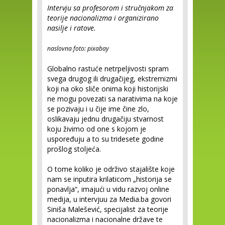
Intervju sa profesorom i stručnjakom za
teorije nacionalizma i organizirano
nasilje i ratove.
naslovna foto: pixabay
Globalno rastuće netrpeljivosti spram
svega drugog ili drugačijeg, ekstremizmi
koji na oko sliče onima koji historijski
ne mogu povezati sa narativima na koje
se pozivaju i u čije ime čine zlo,
oslikavaju jednu drugačiju stvarnost
koju živimo od one s kojom je
uspoređuju a to su tridesete godine
prošlog stoljeća.
O tome koliko je održivo stajalište koje
nam se inputira krilaticom „historija se
ponavlja“, imajući u vidu razvoj online
medija, u intervjuu za Media.ba govori
Siniša Malešević, specijalist za teorije
nacionalizma i nacionalne države te