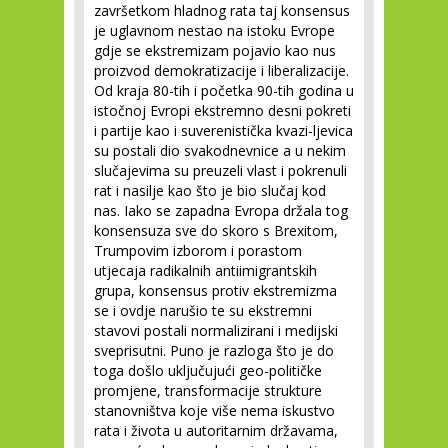
završetkom hladnog rata taj konsensus
je uglavnom nestao na istoku Evrope
gdje se ekstremizam pojavio kao nus
proizvod demokratizacije i liberalizacije.
Od kraja 80-tih i početka 90-tih godina u
istočnoj Evropi ekstremno desni pokreti
i partije kao i suverenistička kvazi-ljevica
su postali dio svakodnevnice a u nekim
slučajevima su preuzeli vlast i pokrenuli
rat i nasilje kao što je bio slučaj kod
nas. Iako se zapadna Evropa držala tog
konsensuza sve do skoro s Brexitom,
Trumpovim izborom i porastom
utjecaja radikalnih antiimigrantskih
grupa, konsensus protiv ekstremizma
se i ovdje narušio te su ekstremni
stavovi postali normalizirani i medijski
sveprisutni. Puno je razloga što je do
toga došlo uključujući geo-političke
promjene, transformacije strukture
stanovništva koje više nema iskustvo
rata i života u autoritarnim državama,