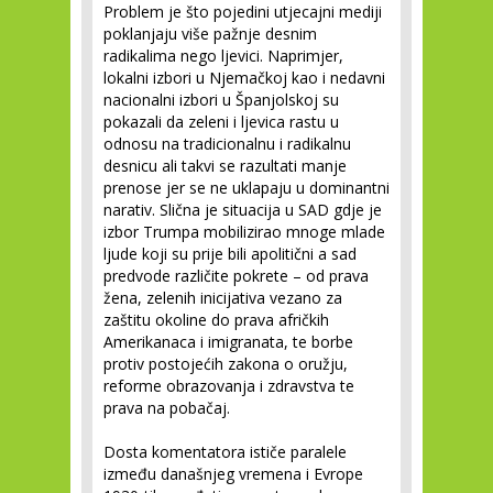
Problem je što pojedini utjecajni mediji
poklanjaju više pažnje desnim
radikalima nego ljevici. Naprimjer,
lokalni izbori u Njemačkoj kao i nedavni
nacionalni izbori u Španjolskoj su
pokazali da zeleni i ljevica rastu u
odnosu na tradicionalnu i radikalnu
desnicu ali takvi se razultati manje
prenose jer se ne uklapaju u dominantni
narativ. Slična je situacija u SAD gdje je
izbor Trumpa mobilizirao mnoge mlade
ljude koji su prije bili apolitični a sad
predvode različite pokrete – od prava
žena, zelenih inicijativa vezano za
zaštitu okoline do prava afričkih
Amerikanaca i imigranata, te borbe
protiv postojećih zakona o oružju,
reforme obrazovanja i zdravstva te
prava na pobačaj.
Dosta komentatora ističe paralele
između današnjeg vremena i Evrope