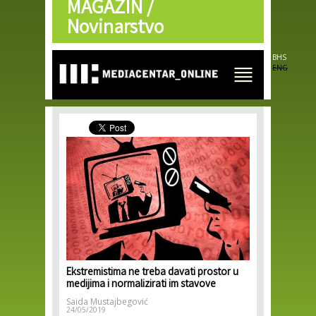
MAGAZIN /
Skip to
main
Novinarstvo
content
BHS
ENG
Ekstremistima ne treba davati prostor u
medijima i normalizirati im stavove
Saida Mustajbegović
24/05/2019