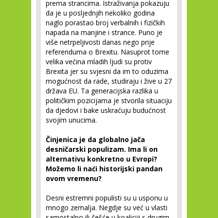
prema strancima. Istraživanja pokazuju
da je u posljednjih nekoliko godina
naglo porastao broj verbalnih i fizičkih
napada na manjine i strance. Puno je
više netrpeljivosti danas nego prije
referenduma o Brexitu. Nasuprot tome
velika većina mladih ljudi su protiv
Brexita jer su svjesni da im to oduzima
mogućnost da rade, studiraju i žive u 27
država EU. Ta generacijska razlika u
političkim pozicijama je stvorila situaciju
da djedovi i bake uskraćuju budućnost
svojim unucima.
Činjenica je da globalno jača
desničarski populizam. Ima li on
alternativu konkretno u Evropi?
Možemo li naći historijski pandan
ovom vremenu?
Desni estremni populisti su u usponu u
mnogo zemalja. Negdje su već u vlasti
samostalno ili češće u koaliciji s drugim