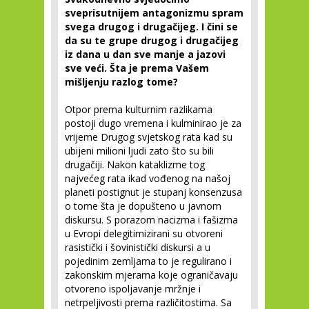
sveprisutnijem antagonizmu spram
svega drugog i drugačijeg. I čini se
da su te grupe drugog i drugačijeg
iz dana u dan sve manje a jazovi
sve veći. Šta je prema Vašem
mišljenju razlog tome?
Otpor prema kulturnim razlikama
postoji dugo vremena i kulminirao je za
vrijeme Drugog svjetskog rata kad su
ubijeni milioni ljudi zato što su bili
drugačiji. Nakon kataklizme tog
najvećeg rata ikad vođenog na našoj
planeti postignut je stupanj konsenzusa
o tome šta je dopušteno u javnom
diskursu. S porazom nacizma i fašizma
u Evropi delegitimizirani su otvoreni
rasistički i šovinistički diskursi a u
pojedinim zemljama to je regulirano i
zakonskim mjerama koje ograničavaju
otvoreno ispoljavanje mržnje i
netrpeljivosti prema različitostima. Sa