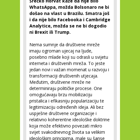
Srećko Horvat kaže da nije bilo
WhatsAppa, možda Bolsonaro ne bi
došao na vlast u Brazilu. Smatra još
i da nije bilo Facebooka i Cambridge
Analytice, možda se ne bi dogodio
ni Brexit ili Trump.
Nema sumnje da društvene mreže
imaju ogroman ujecaj na ljude,
posebno mlade koji su odrasli u svijetu
interneta i društvenih mreža. To jeste
jedan novi i važan momenat u razvoju i
transformaciji društvenih utjecaja.
Međutim, društvene mreže ne
determiniraju političke procese. One
omogućavaju brzu mobilizaciju
pristalica i efikasniju popularizaciju te
legitimizaciju određenih ideja. Ali bez
uspješne društvene organizacije i
relativno koherentne ideološke doktrine
koja može efektivno povezati mikro
svijet svakodnevnog života sa velikim
ideološkim principima, male su šanse