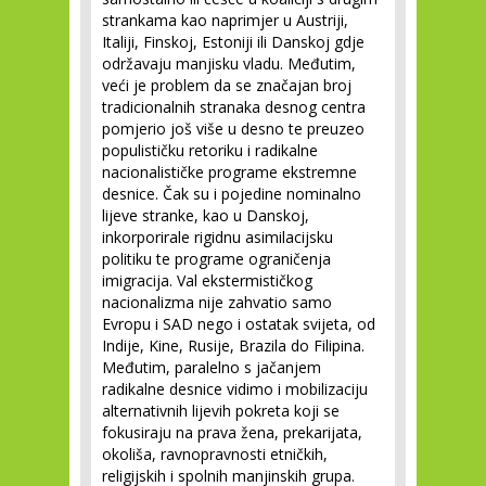
strankama kao naprimjer u Austriji,
Italiji, Finskoj, Estoniji ili Danskoj gdje
održavaju manjisku vladu. Međutim,
veći je problem da se značajan broj
tradicionalnih stranaka desnog centra
pomjerio još više u desno te preuzeo
populističku retoriku i radikalne
nacionalističke programe ekstremne
desnice. Čak su i pojedine nominalno
lijeve stranke, kao u Danskoj,
inkorporirale rigidnu asimilacijsku
politiku te programe ograničenja
imigracija. Val ekstermističkog
nacionalizma nije zahvatio samo
Evropu i SAD nego i ostatak svijeta, od
Indije, Kine, Rusije, Brazila do Filipina.
Međutim, paralelno s jačanjem
radikalne desnice vidimo i mobilizaciju
alternativnih lijevih pokreta koji se
fokusiraju na prava žena, prekarijata,
okoliša, ravnopravnosti etničkih,
religijskih i spolnih manjinskih grupa.