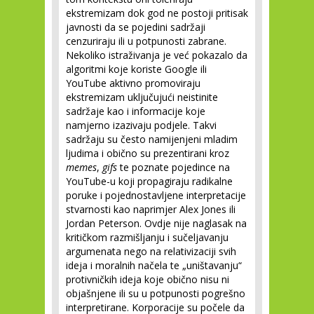
ekstremizam dok god ne postoji pritisak
javnosti da se pojedini sadržaji
cenzuriraju ili u potpunosti zabrane.
Nekoliko istraživanja je već pokazalo da
algoritmi koje koriste Google ili
YouTube aktivno promoviraju
ekstremizam uključujući neistinite
sadržaje kao i informacije koje
namjerno izazivaju podjele. Takvi
sadržaju su često namijenjeni mladim
ljudima i obično su prezentirani kroz
memes
,
gifs
te poznate pojedince na
YouTube-u koji propagiraju radikalne
poruke i pojednostavljene interpretacije
stvarnosti kao naprimjer Alex Jones ili
Jordan Peterson. Ovdje nije naglasak na
kritičkom razmišljanju i sučeljavanju
argumenata nego na relativizaciji svih
ideja i moralnih načela te „uništavanju“
protivničkih ideja koje obično nisu ni
objašnjene ili su u potpunosti pogrešno
interpretirane. Korporacije su počele da