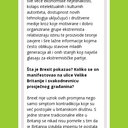
sve veće ekonomske nejednakosti,
kolaps intelektualnih i kulturnih
autoriteta, dostupnost novih
tehnologija uključujući i društvene
medije kroz koje motivirane i dobro
organizirane grupe ekstremista
relativiziraju istinu te proizvode teorije
zavjere i šire lažne informacije kojima
često oblikuju stavove mladih
generacija ali i onih starijih koji najviše
glasaju za ekstremističke partije.
Šta je Brexit pokazao? Koliko se on
manifestovao na ulice Velike
Britanije i svakodnevnicu
prosječnog građanina?
Brexit nije uzrok ovih promjena nego
samo simptom kontradikcija koje su
već postojale u britanskom društvu. S
jedne strane tradicionalne elite u
Britaniji se nikad nisu pomirile s tim da
je Britanija izgubila imperiju te postala