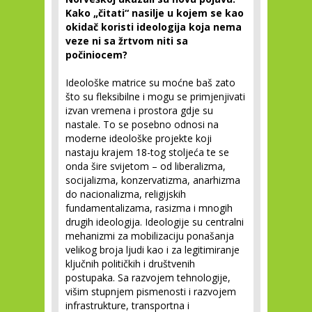
Kako „čitati“ nasilje u kojem se kao
okidač
koristi
ideologija koja nema
veze ni sa žrtvom niti sa
počiniocem?
Ideološke matrice su moćne baš zato
što su fleksibilne i mogu se primjenjivati
izvan vremena i prostora gdje su
nastale. To se posebno odnosi na
moderne ideološke projekte koji
nastaju krajem 18-tog stoljeća te se
onda šire svijetom – od liberalizma,
socijalizma, konzervatizma, anarhizma
do nacionalizma, religijskih
fundamentalizama, rasizma i mnogih
drugih ideologija. Ideologije su centralni
mehanizmi za mobilizaciju ponašanja
velikog broja ljudi kao i za legitimiranje
ključnih političkih i društvenih
postupaka. Sa razvojem tehnologije,
višim stupnjem pismenosti i razvojem
infrastrukture, transportna i