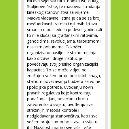
bili dva svjetska rata, holokaust, Gulag i
Staljinove čistke, te masovna stradanja
kineskog stanovništva za vrijeme
Maove vladavine. Istina je da se se broj
međudržavnih ratova i njihovih žrtava
smanjio u posljednjih pedeset godina ali
to nije slučaj sa građanskim ratovima,
genocidima, revolucijama, terorizmom i
nasilnim pobunama. Također
organizirano nasilje se stalno mijenja
kako države i druge institucije
povećavaju svoj prisilno organizacijski
kapacitet. To se može vidjeti po
značajno većem broju policijskih snaga,
stalnom povećavanju budžeta za vojne
i policijske potrebe, uvođenju novih
pravnih regulativa koje kontroliraju
ponašanje ljudi, povećanju broja
zatvorenika u svijetu, uvođenju sve
striktinijih metoda kontrole i
nadgledavanja stanovništva, kao i sve
većem broju samoubojstava u svijetu
itd. Nažalost imamo sve više i više