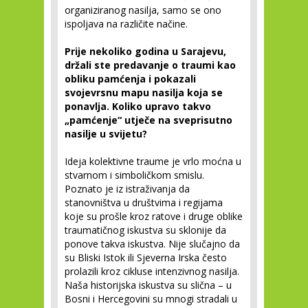
organiziranog nasilja, samo se ono
ispoljava na različite načine.
Prije nekoliko godina u Sarajevu,
držali ste predavanje o traumi kao
obliku pamćenja i pokazali
svojevrsnu mapu nasilja koja se
ponavlja. Koliko upravo takvo
„pamćenje“ utječe na sveprisutno
nasilje u svijetu?
Ideja kolektivne traume je vrlo moćna u
stvarnom i simboličkom smislu.
Poznato je iz istraživanja da
stanovništva u društvima i regijama
koje su prošle kroz ratove i druge oblike
traumatičnog iskustva su sklonije da
ponove takva iskustva. Nije slučajno da
su Bliski Istok ili Sjeverna Irska često
prolazili kroz cikluse intenzivnog nasilja.
Naša historijska iskustva su slična – u
Bosni i Hercegovini su mnogi stradali u