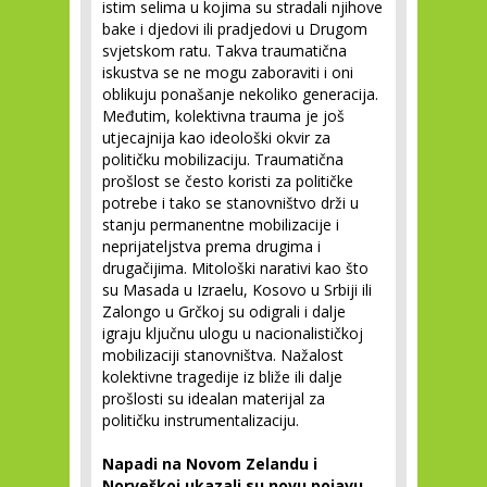
istim selima u kojima su stradali njihove
bake i djedovi ili pradjedovi u Drugom
svjetskom ratu. Takva traumatična
iskustva se ne mogu zaboraviti i oni
oblikuju ponašanje nekoliko generacija.
Međutim, kolektivna trauma je još
utjecajnija kao ideološki okvir za
političku mobilizaciju. Traumatična
prošlost se često koristi za političke
potrebe i tako se stanovništvo drži u
stanju permanentne mobilizacije i
neprijateljstva prema drugima i
drugačijima. Mitološki narativi kao što
su Masada u Izraelu, Kosovo u Srbiji ili
Zalongo u Grčkoj su odigrali i dalje
igraju ključnu ulogu u nacionalističkoj
mobilizaciji stanovništva. Nažalost
kolektivne tragedije iz bliže ili dalje
prošlosti su idealan materijal za
političku instrumentalizaciju.
Napadi na Novom Zelandu i
Norveškoj ukazali su novu pojavu.