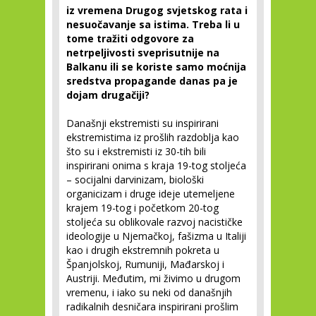
iz vremena Drugog svjetskog rata i
nesuočavanje sa istima. Treba li u
tome tražiti odgovore za
netrpeljivosti sveprisutnije na
Balkanu ili se koriste samo moćnija
sredstva propagande danas pa je
dojam drugačiji?
Današnji ekstremisti su inspirirani
ekstremistima iz prošlih razdoblja kao
što su i ekstremisti iz 30-tih bili
inspirirani onima s kraja 19-tog stoljeća
– socijalni darvinizam, biološki
organicizam i druge ideje utemeljene
krajem 19-tog i početkom 20-tog
stoljeća su oblikovale razvoj nacističke
ideologije u Njemačkoj, fašizma u Italiji
kao i drugih ekstremnih pokreta u
Španjolskoj, Rumuniji, Mađarskoj i
Austriji. Međutim, mi živimo u drugom
vremenu, i iako su neki od današnjih
radikalnih desničara inspirirani prošlim