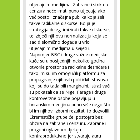
utjecajnim medijima. Zabrane i striktna
cenzura neće imati puno utjecaja ako
već postoji značajna publika koja želi
takve radikalne diskurse. Bolja je
strategija delegitimizirati takve diskurse,
te izbjeći njihovu normalizaciju koja se
sad djelomično događa u vrlo
utjecajnim medijima u svijetu.
Naprimjer BBC i druge važne medijske
kuće su u posljednjih nekoliko godina
otvorile prostor za radikalne desničare i
tako im su im omogućili platformu za
propagiranje njihovih političkih stavova
koji su do tada bili marginalni. Istraživači
su pokazali da se Nigel Farage i druge
kontroverzne osobe pojavljuju u
britanskim medijima puno više nego što
bi im njihovi izborni rezultati to dozvolili.
Ekremističke grupe će postojati bez
obzira na zabrane i cenzuru. Zabrane i
progoni uglavnom djeluju
kontraproduktivno jer stvaraju auru