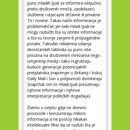
puno mladih ljudi se informira isključivo
preko društvenih mreža, zaobilazeći
službene i utjecajne državne ili privatne
TV i novine. Takav način informiranja je
problematičan jer neki mladi ljudi ne
mogu razlučiti šta su istinite informacije
a šta su teorije zavjere ili propagandne
poruke. Također reklamna izdanja
desničarskih tabloida su puno više
prisutna na društvenim mrežama nego
umjereniji mediji i tako regrutiraju
buduće generacije potencijalnih
pretplatnika (naprimjer u Britaniji i Irskoj
Daily Mail i Sun u potpunosti dominiraju
Snapchat-om te mladi ljudi preuzimaju
njihove informacije i njihove
interpretacije političkih događaja).
Živimo u svijetu gdje se dnevno
proizvode i konzumiraju milioni
informacija a ne postoji nikakav
intelektualni filter da se razluči šta je