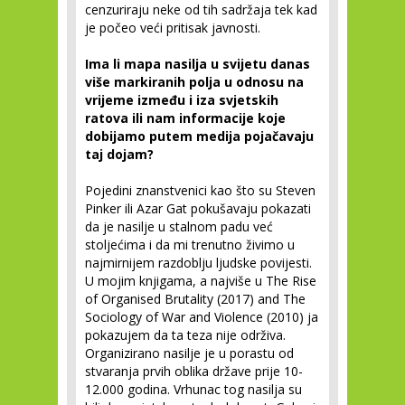
cenzuriraju neke od tih sadržaja tek kad
je počeo veći pritisak javnosti.
Ima li mapa nasilja u svijetu danas
više markiranih polja u odnosu na
vrijeme između i iza svjetskih
ratova ili nam informacije koje
dobijamo putem medija pojačavaju
taj dojam?
Pojedini znanstvenici kao što su Steven
Pinker ili Azar Gat pokušavaju pokazati
da je nasilje u stalnom padu već
stoljećima i da mi trenutno živimo u
najmirnijem razdoblju ljudske povijesti.
U mojim knjigama, a najviše u The Rise
of Organised Brutality (2017) and The
Sociology of War and Violence (2010) ja
pokazujem da ta teza nije održiva.
Organizirano nasilje je u porastu od
stvaranja prvih oblika države prije 10-
12.000 godina. Vrhunac tog nasilja su