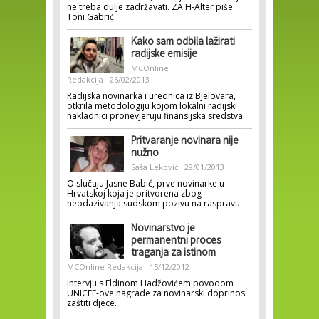
ne treba dulje zadržavati. ZA H-Alter piše
Toni Gabrić.
Kako sam odbila lažirati
radijske emisije
MCOnline
Redakcija
25/02/2013
Radijska novinarka i urednica iz Bjelovara,
otkrila metodologiju kojom lokalni radijski
nakladnici pronevjeruju finansijska sredstva.
Pritvaranje novinara nije
nužno
Saša Leković
28/01/2013
O slučaju Jasne Babić, prve novinarke u
Hrvatskoj koja je pritvorena zbog
neodazivanja sudskom pozivu na raspravu.
Novinarstvo je
permanentni proces
traganja za istinom
MCOnline Redakcija
15/12/2012
Intervju s Eldinom Hadžovićem povodom
UNICEF-ove nagrade za novinarski doprinos
zaštiti djece.