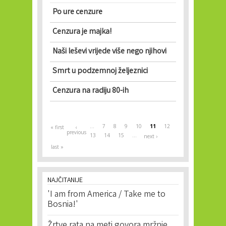
Po ure cenzure
Cenzura je majka!
Naši leševi vrijede više nego njihovi
Smrt u podzemnoj željeznici
Cenzura na radiju 80-ih
Pages
…
7
8
9
10
11
12
« first
‹
previous
13
14
15
…
next ›
last »
NAJČITANIJE
'I am from America / Take me to
Bosnia!'
Žrtve rata na meti govora mržnje