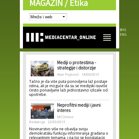
MAGAZIN /
Etika
Skip to
main
content
BHS
ENG
Mediji o protestima -
strategije i distorzije
Alan Pejković
14/06/2013
Tačno je da više puta ponovljena laž postaje
istina, ali je moguće da su se medijski isuviše
često ponavljane laži jednostavno izlizale od
upotrebe.
Neprofitni mediji i javni
interes
MCOnline
Redakcija
22/03/2013
Novinarstvo više ne obavlja svoju
demokratsku funkciju informiranja građana o
relevantnim temama, i na toj se konstataciji