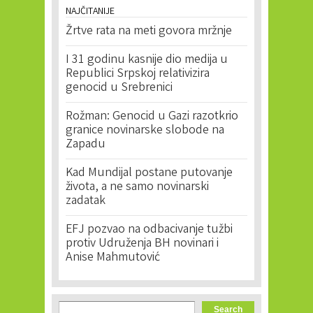
NAJČITANIJE
Žrtve rata na meti govora mržnje
I 31 godinu kasnije dio medija u
Republici Srpskoj relativizira
genocid u Srebrenici
Rožman: Genocid u Gazi razotkrio
granice novinarske slobode na
Zapadu
Kad Mundijal postane putovanje
života, a ne samo novinarski
zadatak
EFJ pozvao na odbacivanje tužbi
protiv Udruženja BH novinari i
Anise Mahmutović
Search form
Search