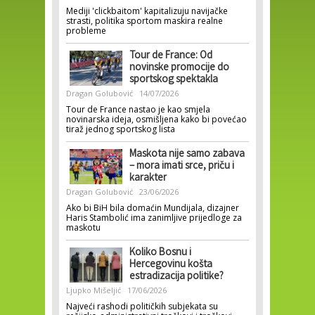
Mediji 'clickbaitom' kapitalizuju navijačke
strasti, politika sportom maskira realne
probleme
Tour de France: Od
novinske promocije do
sportskog spektakla
Dragan Golubović
14/07/2026
Tour de France nastao je kao smjela
novinarska ideja, osmišljena kako bi povećao
tiraž jednog sportskog lista
Maskota nije samo zabava
– mora imati srce, priču i
karakter
Dragan Golubović
23/06/2026
Ako bi BiH bila domaćin Mundijala, dizajner
Haris Stambolić ima zanimljive prijedloge za
maskotu
Koliko Bosnu i
Hercegovinu košta
estradizacija politike?
Ljupko Mišeljić
17/06/2026
Najveći rashodi političkih subjekata su