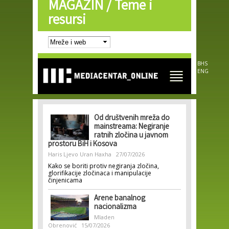
MAGAZIN /
Teme i
Skip to
main
resursi
content
BHS
ENG
Od društvenih mreža do
mainstreama: Negiranje
ratnih zločina u javnom
prostoru BiH i Kosova
Haris Ljevo
Uran Haxha
27/07/2026
Kako se boriti protiv negiranja zločina,
glorifikacije zločinaca i manipulacije
činjenicama
Arene banalnog
nacionalizma
Mladen
Obrenović
15/07/2026