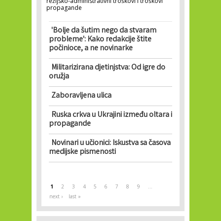
režijsko-administrativni troškovi i troškovi
propagande
'Bolje da šutim nego da stvaram
probleme': Kako redakcije štite
počinioce, a ne novinarke
Militarizirana djetinjstva: Od igre do
oružja
Zaboravljena ulica
Ruska crkva u Ukrajini između oltara i
propagande
Novinari u učionici: Iskustva sa časova
medijske pismenosti
Pages
1
2
3
4
5
6
7
8
9
…
next ›
last »