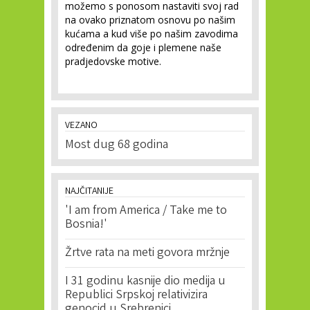
možemo s ponosom nastaviti svoj rad
na ovako priznatom osnovu po našim
kućama a kud više po našim zavodima
određenim da goje i plemene naše
pradjedovske motive.
VEZANO
Most dug 68 godina
NAJČITANIJE
'I am from America / Take me to
Bosnia!'
Žrtve rata na meti govora mržnje
I 31 godinu kasnije dio medija u
Republici Srpskoj relativizira
genocid u Srebrenici