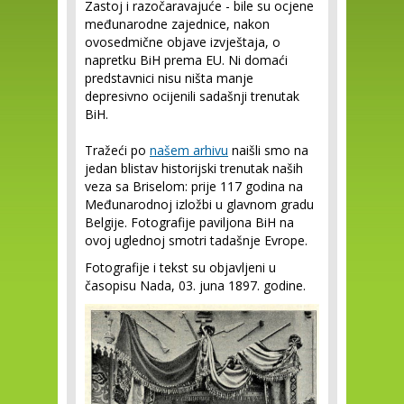
Zastoj i razočaravajuće - bile su ocjene
međunarodne zajednice, nakon
ovosedmične objave izvještaja, o
napretku BiH prema EU. Ni domaći
predstavnici nisu ništa manje
depresivno ocijenili sadašnji trenutak
BiH.
Tražeći po
našem arhivu
naišli smo na
jedan blistav historijski trenutak naših
veza sa Briselom: prije 117 godina na
Međunarodnoj izložbi u glavnom gradu
Belgije. Fotografije paviljona BiH na
ovoj uglednoj smotri tadašnje Evrope.
Fotografije i tekst su objavljeni u
časopisu Nada, 03. juna 1897. godine.