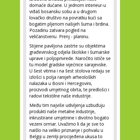
domaće dućane. U jednom interieur-u
viđaš bosansku sobu a u drugom
lovačko društvo na povratku kući sa
bogatim pljenom našijeh šuma i brdina.
Pozadinu zatvara pogled na
veličanstvenu Prenj - planinu.
Stijene paviljona zastrte su objektima
građevinskog odjela školske i šumarske
uprave i poljoprivrede. Naročito ističe se
tu model gradske vijećnice sarajevske.
U šest vitrina i na šest stolova redaju se
izlošci s polja ranijeh arheoloških
nalazaka u Bosni i Hercegovini,
proizvodi umjetnog obrta, te predlošci i
radovi tekstilne naše industrije.
Među tim najviše udivljenja uzbuđuju
produkti naše metalne industrije,
inkrustirane umjetnine i divotno bogato
vezeni ormar. Uvažimo li da je sve to
naišlo na veliko priznanje i pohvalu u
Belgiji u zemlji procijeđena ukusa to