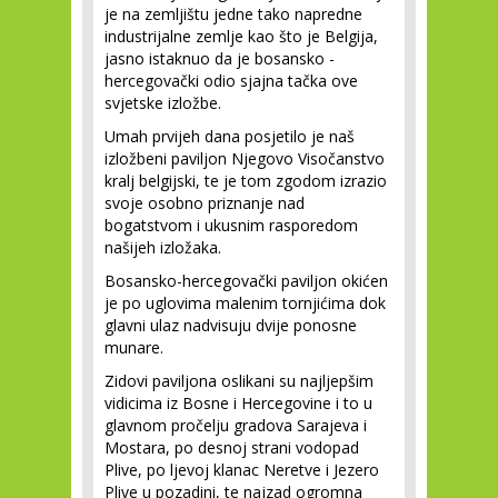
je na zemljištu jedne tako napredne
industrijalne zemlje kao što je Belgija,
jasno istaknuo da je bosansko -
hercegovački odio sjajna tačka ove
svjetske izložbe.
Umah prvijeh dana posjetilo je naš
izložbeni paviljon Njegovo Visočanstvo
kralj belgijski, te je tom zgodom izrazio
svoje osobno priznanje nad
bogatstvom i ukusnim rasporedom
našijeh izložaka.
Bosansko-hercegovački paviljon okićen
je po uglovima malenim tornjićima dok
glavni ulaz nadvisuju dvije ponosne
munare.
Zidovi paviljona oslikani su najljepšim
vidicima iz Bosne i Hercegovine i to u
glavnom pročelju gradova Sarajeva i
Mostara, po desnoj strani vodopad
Plive, po ljevoj klanac Neretve i Jezero
Plive u pozadini, te najzad ogromna