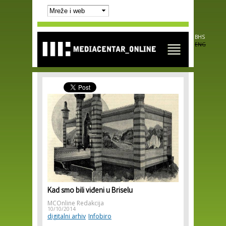
Skip to
main
content
BHS
ENG
Kad smo bili viđeni u Briselu
MCOnline Redakcija
10/10/2014
digitalni arhiv
Infobiro