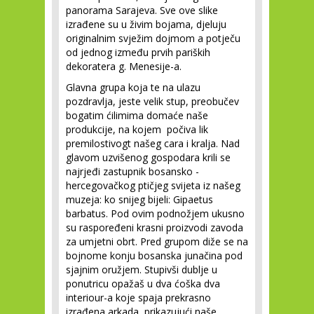
panorama Sarajeva. Sve ove slike
izrađene su u živim bojama, djeluju
originalnim svježim dojmom a potječu
od jednog između prvih pariških
dekoratera g. Menesije-a.
Glavna grupa koja te na ulazu
pozdravlja, jeste velik stup, preobučev
bogatim ćilimima domaće naše
produkcije, na kojem počiva lik
premilostivogt našeg cara i kralja. Nad
glavom uzvišenog gospodara krili se
najrjeđi zastupnik bosansko -
hercegovačkog ptičjeg svijeta iz našeg
muzeja: ko snijeg bijeli: Gipaetus
barbatus. Pod ovim podnožjem ukusno
su raspoređeni krasni proizvodi zavoda
za umjetni obrt. Pred grupom diže se na
bojnome konju bosanska junačina pod
sjajnim oružjem. Stupivši dublje u
ponutricu opažaš u dva ćoška dva
interiour-a koje spaja prekrasno
izrađena arkada, prikazujući naše