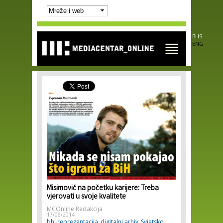
Skip to
main
content
BHS
ENG
Misimović na početku karijere: Treba
vjerovati u svoje kvalitete
MCOnline Redakcija
17/06/2014
bh. reprezentacija
digitalni arhiv
Svjetsko