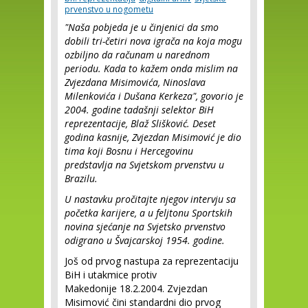
prvenstvo u nogometu
"Naša pobjeda je u činjenici da smo
dobili tri-četiri nova igrača na koja mogu
ozbiljno da računam u narednom
periodu. Kada to kažem onda mislim na
Zvjezdana Misimovića, Ninoslava
Milenkovića i Dušana Kerkeza", govorio je
2004. godine tadašnji selektor BiH
reprezentacije, Blaž Slišković.
Deset
godina kasnije, Zvjezdan Misimović je dio
tima koji Bosnu i Hercegovinu
predstavlja na Svjetskom prvenstvu u
Brazilu.
U nastavku pročitajte njegov intervju sa
početka karijere, a u feljtonu Sportskih
novina sjećanje na Svjetsko prvenstvo
odigrano u Švajcarskoj 1954. godine.
Još od prvog nastupa za reprezentaciju
BiH i utakmice protiv
Makedonije 18.2.2004. Zvjezdan
Misimović čini standardni dio prvog