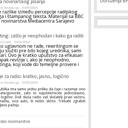
Udruženja BH
la novinarskog pisanja
ne Redakcija
10/09/2004
e razlike između percepcije radijskog
ga i štampanog teksta. Materijal sa BBC
Search f
 novinarstva Mediacentra Sarajevo
Search
ting: zašto je neophodan i kako ga raditi
McGrath
10/09/2004
to uglavnom ne rade, rewritingom se
ju služiti pre bilo kojeg urednika, sami
ari. Ovo je kratko uputstvo za efikasan
pak revizije i, ako je neophodno,
tinga, koji vode do temeljne provere i
je za radio: kratko, jasno, logično
ne Redakcija
10/09/2004
ublika ima samo jednu priliku da čuje i razumije ono
šete/govorite, zato to napišite/recite jednostavno,
 logično. Dok sluša radio vaš slušatelj pravi večeru,
mačku, vozi auto, ili nešto slično. Trebate zgrabiti
ljevu pažnju.
msko novinarstvo