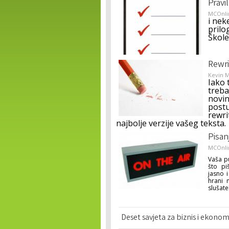
Pravi
MCOnli
i nek
prilo
Škole
Rewri
Kevin 
Iako 
treba
novin
postu
rewri
najbolje verzije vašeg teksta.
Pisan
MCOnli
Vaša p
što pi
jasno i
hrani 
slušate
Deset savjeta za biznis i ekono