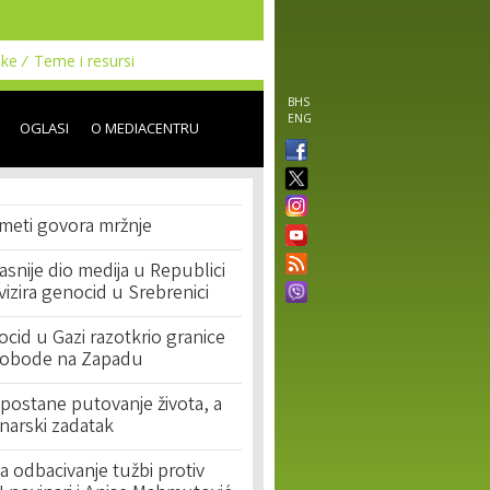
uke
Teme i resursi
BHS
ENG
OGLASI
O MEDIACENTRU
 meti govora mržnje
asnije dio medija u Republici
ivizira genocid u Srebrenici
cid u Gazi razotkrio granice
lobode na Zapadu
postane putovanje života, a
narski zadatak
 odbacivanje tužbi protiv