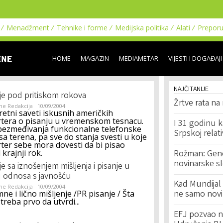
Skip to
main
content
Menadžment
Tehnike i forme
Medijska politika
Alati
Prepor
HOME
MAGAZIN
MEDIAMETAR
VIJESTI I DOGAĐAJI
NAJČITANIJE
je pod pritiskom rokova
Žrtve rata na
ne Redakcija
10/09/2004
etni saveti iskusnih američkih
tera o pisanju u vremenskom tesnacu.
I 31 godinu k
ezmeđivanja funkcionalne telefonske
Srpskoj relat
e sa terena, pa sve do stanja svesti u koje
ter sebe mora dovesti da bi pisao
krajnji rok.
Rožman: Geno
novinarske s
je sa iznošenjem mišljenja i pisanje u
 odnosa s javnošću
Kad Mundijal 
ne Redakcija
10/09/2004
ne i lično mišljenje /PR pisanje / Šta
ne samo novi
 treba prvo da utvrdi...
EFJ pozvao na