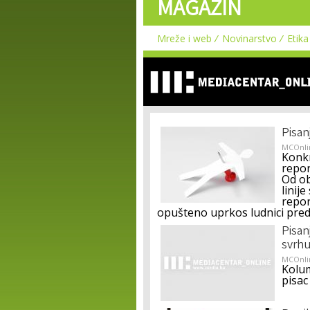
MAGAZIN
Mreže i web
Novinarstvo
Etika
Pisan
MCOnli
Konkr
repor
Od ob
linij
repor
opušteno uprkos ludnici pred 
Pisan
svrhu
MCOnli
Kolum
pisac