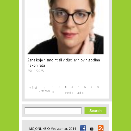
Žene koje nismo htjeli vidjeti svih ovih godina
nakon rata
25/11/2025
1
2
3
4
5
6
7
8
« first
‹
previous
9
…
next ›
last »
Search form
Search
MC_ONLINE © Mediacentar, 2014