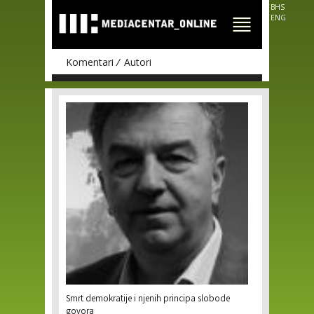
Skip to
BHS
main
ENG
content
Komentari
Autori
Pages
Smrt demokratije i njenih principa slobode
govora