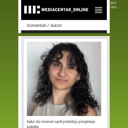
Skip to
BHS
main
ENG
content
Komentari
Autori
Pages
Kako da novinari opet pridobiju povjerenje
publike