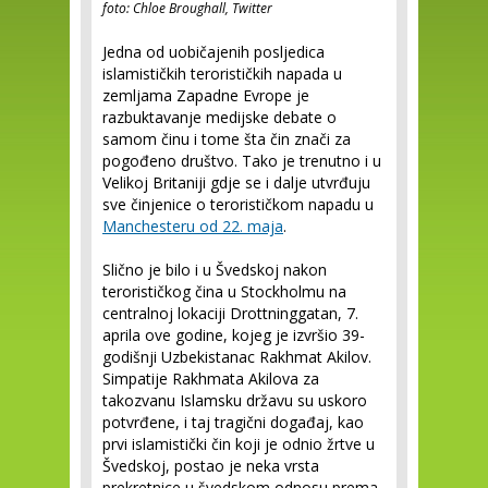
foto: Chloe Broughall, Twitter
Jedna od uobičajenih posljedica
islamističkih terorističkih napada u
zemljama Zapadne Evrope je
razbuktavanje medijske debate o
samom činu i tome šta čin znači za
pogođeno društvo. Tako je trenutno i u
Velikoj Britaniji gdje se i dalje utvrđuju
sve činjenice o terorističkom napadu u
Manchesteru od 22. maja
.
Slično je bilo i u Švedskoj nakon
terorističkog čina u Stockholmu na
centralnoj lokaciji Drottninggatan, 7.
aprila ove godine, kojeg je izvršio 39-
godišnji Uzbekistanac Rakhmat Akilov.
Simpatije Rakhmata Akilova za
takozvanu Islamsku državu su uskoro
potvrđene, i taj tragični događaj, kao
prvi islamistički čin koji je odnio žrtve u
Švedskoj, postao je neka vrsta
prekretnice u švedskom odnosu prema