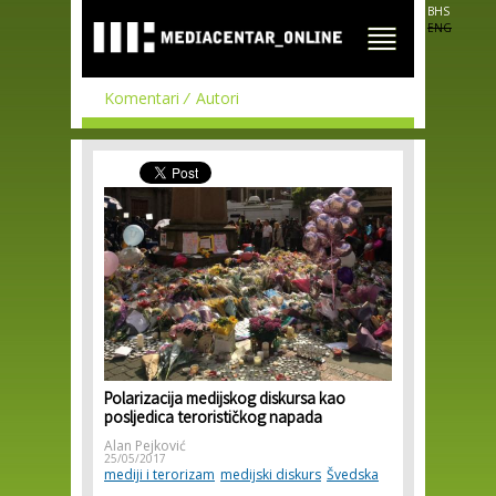
Skip to
BHS
main
ENG
content
Komentari
Autori
Polarizacija medijskog diskursa kao
posljedica terorističkog napada
Alan Pejković
25/05/2017
mediji i terorizam
medijski diskurs
Švedska