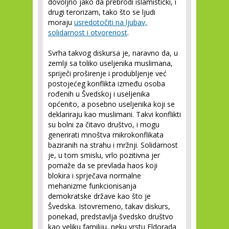
dovoljno jako da prebrodi islamistički, i
drugi terorizam, tako što se ljudi
moraju
usredotočiti na ljubav,
solidarnost i otvorenost
.
Svrha takvog diskursa je, naravno da, u
zemlji sa toliko useljenika muslimana,
spriječi proširenje i produbljenje već
postojećeg konflikta između osoba
rođenih u Švedskoj i useljenika
općenito, a posebno useljenika koji se
deklariraju kao muslimani. Takvi konflikti
su bolni za čitavo društvo, i mogu
generirati mnoštva mikrokonflikata
baziranih na strahu i mržnji. Solidarnost
je, u tom smislu, vrlo pozitivna jer
pomaže da se prevlada haos koji
blokira i sprječava normalne
mehanizme funkcionisanja
demokratske države kao što je
Švedska. Istovremeno, takav diskurs,
ponekad, predstavlja švedsko društvo
kao veliku familiju, neku vrstu Eldorada