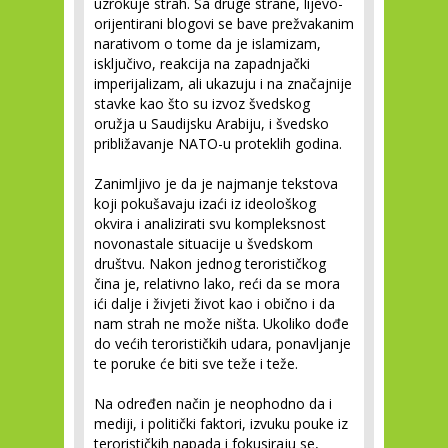
uzrokuje strah. Sa druge strane, lijevo-
orijentirani blogovi se bave prežvakanim
narativom o tome da je islamizam,
isključivo, reakcija na zapadnjački
imperijalizam, ali ukazuju i na značajnije
stavke kao što su izvoz švedskog
oružja u Saudijsku Arabiju, i švedsko
približavanje NATO-u proteklih godina.
Zanimljivo je da je najmanje tekstova
koji pokušavaju izaći iz ideološkog
okvira i analizirati svu kompleksnost
novonastale situacije u švedskom
društvu. Nakon jednog terorističkog
čina je, relativno lako, reći da se mora
ići dalje i živjeti život kao i obično i da
nam strah ne može ništa. Ukoliko dođe
do većih terorističkih udara, ponavljanje
te poruke će biti sve teže i teže.
Na određen način je neophodno da i
mediji, i politički faktori, izvuku pouke iz
terorističkih napada i fokusiraju se,