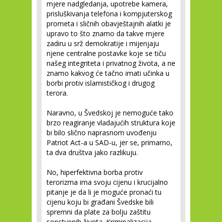
mjere nadgledanja, upotrebe kamera,
prisluškivanja telefona i kompjuterskog
prometa i sličnih obavještajnih alatki je
upravo to što znamo da takve mjere
zadiru u srž demokratije i mijenjaju
njene centralne postavke koje se tiču
našeg integriteta i privatnog života, a ne
znamo kakvog će tačno imati učinka u
borbi protiv islamističkog i drugog
terora.
Naravno, u Švedskoj je nemoguće tako
brzo reagiranje vladajućih struktura koje
bi bilo slično naprasnom uvođenju
Patriot Act-a u SAD-u, jer se, primarno,
ta dva društva jako razlikuju.
No, hiperfektivna borba protiv
terorizma ima svoju cijenu i krucijalno
pitanje je da li je moguće pronaći tu
cijenu koju bi građani Švedske bili
spremni da plate za bolju zaštitu
sopstvenih života. Kriminalizacija