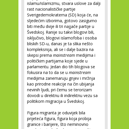
islamu/islamizmu, stvara uslove za dalji
rast nacionalističke partije
Sverigedemokraterna (SD) koja će, na
sljedećim izborima, gotovo zasigurno
biti među dvije ili tri najjače partije u
Švedskoj. Ranije su takvi blogovi bili,
isključivo, blogovi islamofoba i osoba
bliskih SD-u, danas je ta slika nešto
kompleksnija, ali se i dalje bazira na
skepsi prema
mainstream
medijima i
političkim partijama koje sjede u
parlamentu. Jedan dio tih blogova se
fokusira na to da se u
mainstream
medijima zanemaruju gnjev i mržnja
kao prirodne reakcije na čin ubijanja
nevinih ljudi, pri čemu se terorizam
dovodi u direktnu ili indirektnu vezu sa
politikom migracija u Švedskoj.
Figura migranta je oduvijek bila
prijeteća figura, figura koja probija
granice i barijere, što neminovno