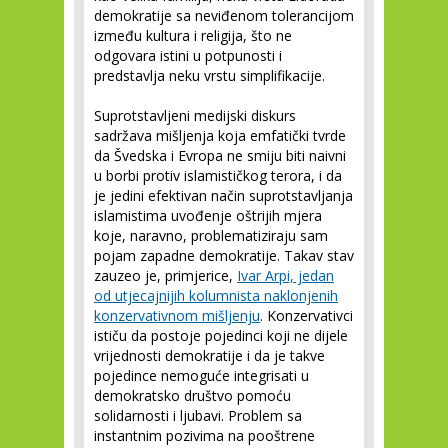
demokratije sa neviđenom tolerancijom
između kultura i religija, što ne
odgovara istini u potpunosti i
predstavlja neku vrstu simplifikacije.
Suprotstavljeni medijski diskurs
sadržava mišljenja koja emfatički tvrde
da Švedska i Evropa ne smiju biti naivni
u borbi protiv islamističkog terora, i da
je jedini efektivan način suprotstavljanja
islamistima uvođenje oštrijih mjera
koje, naravno, problematiziraju sam
pojam zapadne demokratije. Takav stav
zauzeo je, primjerice,
Ivar Arpi, jedan
od utjecajnijih kolumnista naklonjenih
konzervativnom mišljenju
. Konzervativci
ističu da postoje pojedinci koji ne dijele
vrijednosti demokratije i da je takve
pojedince nemoguće integrisati u
demokratsko društvo pomoću
solidarnosti i ljubavi. Problem sa
instantnim pozivima na pooštrene