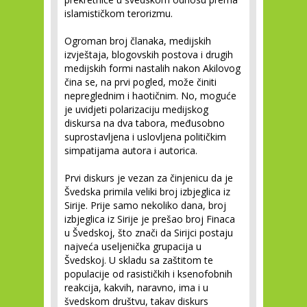
islamističkom terorizmu.
Ogroman broj članaka, medijskih
izvještaja, blogovskih postova i drugih
medijskih formi nastalih nakon Akilovog
čina se, na prvi pogled, može činiti
nepreglednim i haotičnim. No, moguće
je uvidjeti polarizaciju medijskog
diskursa na dva tabora, međusobno
suprostavljena i uslovljena političkim
simpatijama autora i autorica.
Prvi diskurs je vezan za činjenicu da je
Švedska primila veliki broj izbjeglica iz
Sirije. Prije samo nekoliko dana, broj
izbjeglica iz Sirije je prešao broj Finaca
u Švedskoj, što znači da Sirijci postaju
najveća useljenička grupacija u
Švedskoj. U skladu sa zaštitom te
populacije od rasističkih i ksenofobnih
reakcija, kakvih, naravno, ima i u
švedskom društvu, takav diskurs