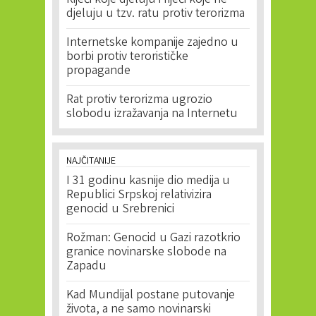
Riječi koje djeluju i riječi koje ne
djeluju u tzv. ratu protiv terorizma
Internetske kompanije zajedno u
borbi protiv terorističke
propagande
Rat protiv terorizma ugrozio
slobodu izražavanja na Internetu
NAJČITANIJE
I 31 godinu kasnije dio medija u
Republici Srpskoj relativizira
genocid u Srebrenici
Rožman: Genocid u Gazi razotkrio
granice novinarske slobode na
Zapadu
Kad Mundijal postane putovanje
života, a ne samo novinarski