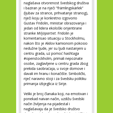
naglašava otvorenost švedskog društva
i baziran je na riječi ”främlingskärlek”
(ljubav za strance, prihvatanje stranog),
riječi koju je konkretno izgovorio
Gustav Fridolin, ministar obrazovanja i
jedan od lidera ekološki orijentirane
stranke
Miljöpartiet
. Fridolin je
komentarisao situaciju u Stockholmu,
nakon što je Akilov kamionom pokosio
nedužne ljude, jer su ljudi nastanjeni u
centru grada, uz pomoć hashtaga
#openstockholm, primali nepoznate
osobe, zaglavljene u centru grada zbog
prekida saobraćaja, u svoje domove i
davali im hranu i konačište. Simbolički,
riječ naravno stoji i za švedsku politiku
primanja izbjeglica iz Sirije.
Veliki je broj članaka koji, na emotivan i
ponekad naivan način, uzdižu švedski
način življenja na pijadestal i
naglašavaju da je švedsko društvo