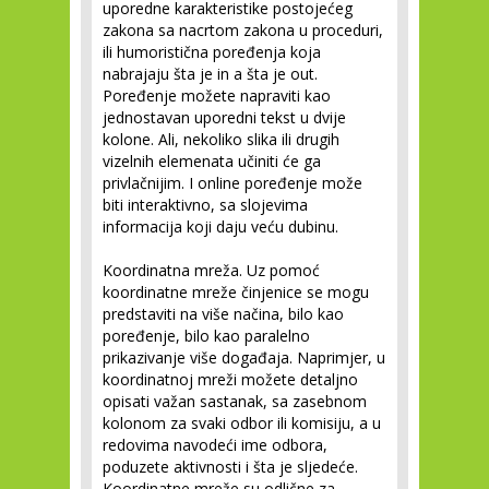
uporedne karakteristike postojećeg
zakona sa nacrtom zakona u proceduri,
ili humoristična poređenja koja
nabrajaju šta je in a šta je out.
Poređenje možete napraviti kao
jednostavan uporedni tekst u dvije
kolone. Ali, nekoliko slika ili drugih
vizelnih elemenata učiniti će ga
privlačnijim. I online poređenje može
biti interaktivno, sa slojevima
informacija koji daju veću dubinu.
Koordinatna mreža.
Uz pomoć
koordinatne mreže činjenice se mogu
predstaviti na više načina, bilo kao
poređenje, bilo kao paralelno
prikazivanje više događaja. Naprimjer, u
koordinatnoj mreži možete detaljno
opisati važan sastanak, sa zasebnom
kolonom za svaki odbor ili komisiju, a u
redovima navodeći ime odbora,
poduzete aktivnosti i šta je sljedeće.
Koordinatne mreže su odlične za