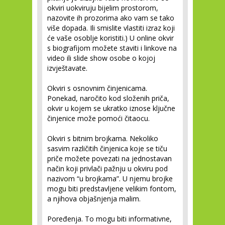
okviri uokviruju bijelim prostorom,
nazovite ih prozorima ako vam se tako
više dopada. Ili smislite vlastiti izraz koji
će vaše osoblje koristiti.) U online okvir
s biografijom možete staviti i linkove na
video ili slide show osobe o kojoj
izvještavate.
Okviri s osnovnim činjenicama.
Ponekad, naročito kod složenih priča,
okvir u kojem se ukratko iznose ključne
činjenice može pomoći čitaocu.
Okviri s bitnim brojkama.
Nekoliko
sasvim različitih činjenica koje se tiču
priče možete povezati na jednostavan
način koji privlači pažnju u okviru pod
nazivom “u brojkama”. U njemu brojke
mogu biti predstavljene velikim fontom,
a njihova objašnjenja malim.
Poređenja.
To mogu biti informativne,