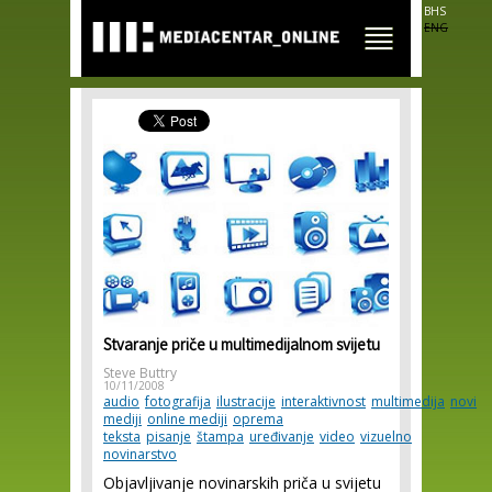
Skip to
BHS
main
ENG
content
Stvaranje priče u multimedijalnom svijetu
Steve Buttry
10/11/2008
audio
fotografija
ilustracije
interaktivnost
multimedija
novi
mediji
online mediji
oprema
teksta
pisanje
štampa
uređivanje
video
vizuelno
novinarstvo
Objavljivanje novinarskih priča u svijetu