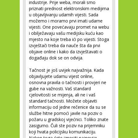
industrije. Prije weba, morali smo
priznati prednost elektronskim medijima
u objavljivanju udarnih vijesti. Sada
možemo i moramo prvi imati udarne
vijesti. One povećavaju promet na webu
i obilježavaju vašu medijsku kuću kao
mjesto na koje treba ići po vijesti. Stoga
izvještači treba da nauče šta da prvi
objave online i kako da izvještavati o
događaju dok se on odvija.
Tačnost je još uvijek najvažnija.
Kada
objavljujete udarnu vijest online,
osnovna pravila o tačnosti i provjeri ne
gube na važnosti. Vaš standard
cjelovitosti se mijenja, ali ne i vaš
standard tačnosti. Možete objaviti
informaciju od jedne rečenice da su se
službe hitne pomoći javile na poziv o
požaru u gradskoj vijećnici. Toliko znate
zasigurno. Čuli ste poziv na prijemniku
koji hvata policijsku komunikaciju.
Nakon toga ćete iznositi najnovije