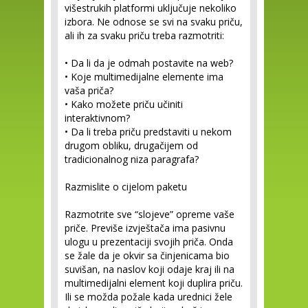
višestrukih platformi uključuje nekoliko
izbora. Ne odnose se svi na svaku priču,
ali ih za svaku priču treba razmotriti:
• Da li da je odmah postavite na web?
• Koje multimedijalne elemente ima
vaša priča?
• Kako možete priču učiniti
interaktivnom?
• Da li treba priču predstaviti u nekom
drugom obliku, drugačijem od
tradicionalnog niza paragrafa?
Razmislite o cijelom paketu
Razmotrite sve “slojeve” opreme vaše
priče.
Previše izvještača ima pasivnu
ulogu u prezentaciji svojih priča. Onda
se žale da je okvir sa činjenicama bio
suvišan, na naslov koji odaje kraj ili na
multimedijalni element koji duplira priču.
Ili se možda požale kada urednici žele