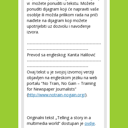
vi možete ponuditi u tekstu. Možete
ponuditi dijagram koji će napraviti vaše
osoblje ili možda prilikom rada na priči
naiđete na dijagram koji možete
upotrijebiti uz dozvolu i navođenje
izvora.
----------------------------------------------------
-------------------------------------------
Prevod sa engleskog: Kanita Halilović
----------------------------------------------------
-------------------------------------------
Ovaj tekst u je svojoj izvornoj verziji
objavljen na engleskom jeziku na web
portalu “No Train, No Gain – Training
for Newspaper Journalists”
(
http://www.notrain-nogain.org/
).
Originalni tekst „Telling a story in a
multimedia world“ dostupan je
ovdje
.