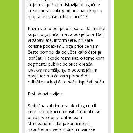
kojem se priča predstavlja obogaćuje
kreativnost svakog od novinara koji na
njoj rade i vaše aktivno učešće.
Razmislite o posjetiocu sajta.
Razmislite
koju ulogu priča ima za posjetioca. Da li
vi zabavljate, informišete, pružate
korisne podatke? Uloga priče će vam
često pomoći da odlučite kako ćete je
ispričati. Takođe razmislite o tome kom
segmentu publike se priča obraća.
Ovakva razmišljanja o potencijalnim
posjetiocima će vam pomoći da
odlučite na koji ćete način ispričati priču.
Prvi objavite vijest
Smiješna zabrinutost oko toga da li
ćete svojoj kući napraviti štetu ako se
priča prvo objavi online pa u
štampanom izdanju konačno je
napuštena u većem dijelu novinske