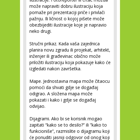
može napraviti dobru ilustraciju koja
pomaže pri prezentaciji priče i privlači
pažnju. Ili ličnost o kojoj pišete može
obezbijediti ilustracije koje je napravio
neko drugi.
Stručni prikaz.
Kada vaša zajednica
planira novu zgradu ili projekat, arhitekt,
inženjer ili građevinac obično može
priložiti ilustraciju koja pokazuje kako će
izgledati nakon završetka.
Mape.
Jednostavna mapa može čitaocu
pomoći da shvati gdje se događaj
odigrao. A složena mapa može
pokazati i kako i gdje se događaj
odvijao.
Dijagrami.
Ako bi se korisnik mogao
zapitati “kako se to desilo?” ili ”kako to
funkcioniše”, razmislite o dijagramu koji
će ponuditi jasniji odgovor od onog koji