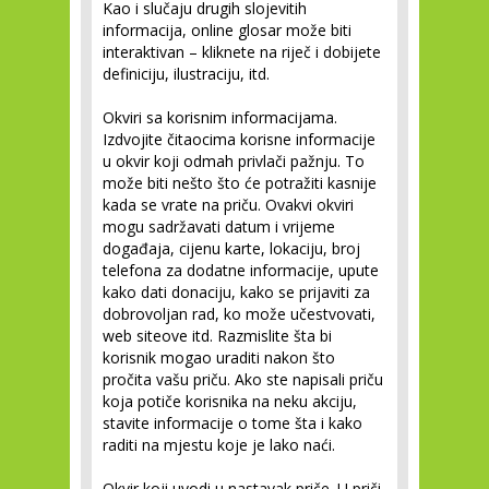
Kao i slučaju drugih slojevitih
informacija, online glosar može biti
interaktivan – kliknete na riječ i dobijete
definiciju, ilustraciju, itd.
Okviri sa korisnim informacijama.
Izdvojite čitaocima korisne informacije
u okvir koji odmah privlači pažnju. To
može biti nešto što će potražiti kasnije
kada se vrate na priču. Ovakvi okviri
mogu sadržavati datum i vrijeme
događaja, cijenu karte, lokaciju, broj
telefona za dodatne informacije, upute
kako dati donaciju, kako se prijaviti za
dobrovoljan rad, ko može učestvovati,
web siteove itd. Razmislite šta bi
korisnik mogao uraditi nakon što
pročita vašu priču. Ako ste napisali priču
koja potiče korisnika na neku akciju,
stavite informacije o tome šta i kako
raditi na mjestu koje je lako naći.
Okvir koji uvodi u nastavak priče.
U priči