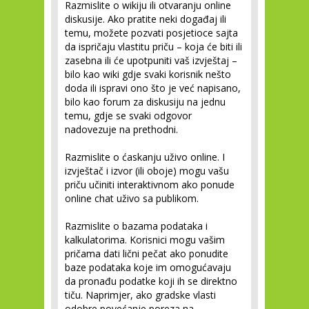
Razmislite o wikiju ili otvaranju online
diskusije.
Ako pratite neki događaj ili
temu, možete pozvati posjetioce sajta
da ispričaju vlastitu priču – koja će biti ili
zasebna ili će upotpuniti vaš izvještaj –
bilo kao wiki gdje svaki korisnik nešto
doda ili ispravi ono što je već napisano,
bilo kao forum za diskusiju na jednu
temu, gdje se svaki odgovor
nadovezuje na prethodni.
Razmislite o ćaskanju uživo online.
I
izvještač i izvor (ili oboje) mogu vašu
priču učiniti interaktivnom ako ponude
online chat uživo sa publikom.
Razmislite o bazama podataka i
kalkulatorima.
Korisnici mogu vašim
pričama dati lični pečat ako ponudite
baze podataka koje im omogućavaju
da pronađu podatke koji ih se direktno
tiču. Naprimjer, ako gradske vlasti
odobre povećanje poreza na