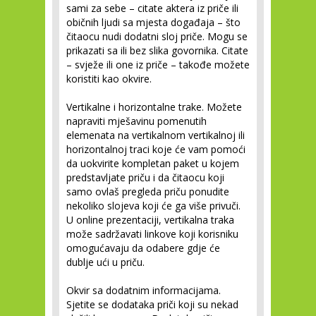
sami za sebe – citate aktera iz priče ili
običnih ljudi sa mjesta događaja – što
čitaocu nudi dodatni sloj priče. Mogu se
prikazati sa ili bez slika govornika. Citate
– svježe ili one iz priče – takođe možete
koristiti kao okvire.
Vertikalne i horizontalne trake.
Možete
napraviti mješavinu pomenutih
elemenata na vertikalnom vertikalnoj ili
horizontalnoj traci koje će vam pomoći
da uokvirite kompletan paket u kojem
predstavljate priču i da čitaocu koji
samo ovlaš pregleda priču ponudite
nekoliko slojeva koji će ga više privuči.
U online prezentaciji, vertikalna traka
može sadržavati linkove koji korisniku
omogućavaju da odabere gdje će
dublje ući u priču.
Okvir sa dodatnim informacijama.
Sjetite se dodataka priči koji su nekad