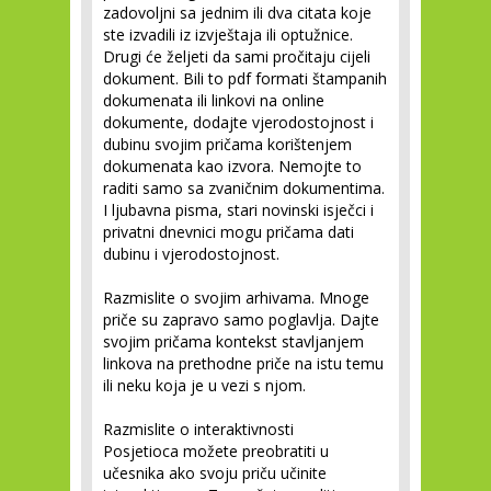
zadovoljni sa jednim ili dva citata koje
ste izvadili iz izvještaja ili optužnice.
Drugi će željeti da sami pročitaju cijeli
dokument. Bili to pdf formati štampanih
dokumenata ili linkovi na online
dokumente, dodajte vjerodostojnost i
dubinu svojim pričama korištenjem
dokumenata kao izvora. Nemojte to
raditi samo sa zvaničnim dokumentima.
I ljubavna pisma, stari novinski isječci i
privatni dnevnici mogu pričama dati
dubinu i vjerodostojnost.
Razmislite o svojim arhivama.
Mnoge
priče su zapravo samo poglavlja. Dajte
svojim pričama kontekst stavljanjem
linkova na prethodne priče na istu temu
ili neku koja je u vezi s njom.
Razmislite o interaktivnosti
Posjetioca možete preobratiti u
učesnika ako svoju priču učinite