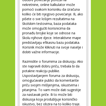
nekretnine, online kalkulator može
pomoći svakom korisniku da izračuna
koliko će biti njegovo povećanje. Ili, ako
pišete o sve lošijim rezultatima na
školskim testovima, baza podataka
može omogućiti korisnicima da
pronađu brojke koje se odnose na
školu njihove djece. Interaktivne mape
predstavljaju efikasnu bazu podataka.
Korisnik može kliknuti na svoje naselje i
dobiti važne informacije.
Razmislite o forumima za diskusiju.
Ako
ste napravili dobru priču, trebala bi da
potakne reakciju publike.
Uspostavljanjem foruma za diskusiju,
omogućavate publici da komentariše
priču svojim mišljenjima, iskustvima i
pitanjima. To vam može dati sugestije
za nastavak priče. Ili to može biti
diskusija koja produbljuje korisničko
iskustvo, bez obzira na to koliko traje.