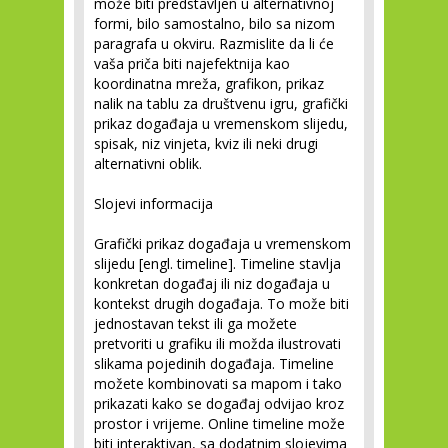
može biti predstavljen u alternativnoj
formi, bilo samostalno, bilo sa nizom
paragrafa u okviru. Razmislite da li će
vaša priča biti najefektnija kao
koordinatna mreža, grafikon, prikaz
nalik na tablu za društvenu igru, grafički
prikaz događaja u vremenskom slijedu,
spisak, niz vinjeta, kviz ili neki drugi
alternativni oblik.
Slojevi informacija
Grafički prikaz događaja u vremenskom
slijedu [engl. timeline].
Timeline stavlja
konkretan događaj ili niz događaja u
kontekst drugih događaja. To može biti
jednostavan tekst ili ga možete
pretvoriti u grafiku ili možda ilustrovati
slikama pojedinih događaja. Timeline
možete kombinovati sa mapom i tako
prikazati kako se događaj odvijao kroz
prostor i vrijeme. Online timeline može
biti interaktivan, sa dodatnim slojevima