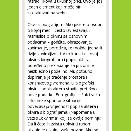
razradi likova u ukupnoj priči. Ovo je još
jedan element koji može biti
interaktivan na webu.
Okvir s biografijom.
Ako pišete o osobi
o kojoj mediji često izvještavaju,
razmislite o okviru sa osnovnim
podacima – godište, obrazovanje,
zanimanje, porodica, te možda jedna ili
dvije zanimljivosti. Ako koristite i ovaj
okvir s biografijom i popis aktera,
određeno preklapanje sa pričom je
neizbježno i poželjno. Ali, potpuno
dupliranje je traćenje prostora i
korisnikovog vremena. U biografski
okvir ili popis aktera stavite pretežno
nove podatke. Fotografije ili čak i veća
slika neke spontane situacije
povećavaju vrijednost popisa aktera i
okvira s biografijama. (Napomena u
vezi s „okvirima“ koji se ovdje pominju:
Da li ćete ih zaista uokviriti rubom
pitanje je dizajna vaše novine. Ako se