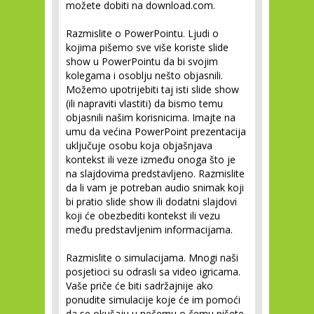
možete dobiti na download.com.
Razmislite o PowerPointu.
Ljudi o
kojima pišemo sve više koriste slide
show u PowerPointu da bi svojim
kolegama i osoblju nešto objasnili.
Možemo upotrijebiti taj isti slide show
(ili napraviti vlastiti) da bismo temu
objasnili našim korisnicima. Imajte na
umu da većina PowerPoint prezentacija
uključuje osobu koja objašnjava
kontekst ili veze između onoga što je
na slajdovima predstavljeno. Razmislite
da li vam je potreban audio snimak koji
bi pratio slide show ili dodatni slajdovi
koji će obezbediti kontekst ili vezu
među predstavljenim informacijama.
Razmislite o simulacijama.
Mnogi naši
posjetioci su odrasli sa video igricama.
Vaše priče će biti sadržajnije ako
ponudite simulacije koje će im pomoći
da se okušaju u nečemu o čemu pišete