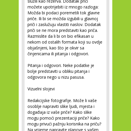
služili kao rezerva. Dodatak priči
možete upotrijebiti iz mnogo razloga:
Možda bi podaci poremetili tok glavne
priče. Ili bi se možda izgubili u glavnoj
priči i zaslužuju vlastiti naslov. Dodatak
priči se ne mora predstaviti kao priča.
Razmislite da li bi on bio efikasan u
nekom od ostalih formata koji su ovdje
objašnjeni, kao što je okvir sa
činjenicama ili pitanja i odgovori.
Pitanja i odgovori.
Neke podatke je
bolje predstaviti u obliku pitanja i
odgovora nego u nizu pasusa.
Vizuelni slojevi
Redakcijske fotografije.
Može li vaše
osoblje napraviti slike ljudi, mjesta i
događaja iz vaše priče? Kako slike
mogu pomoći prezentaciji priče? Kako
mogu privući pažnju korisnika na priču?
Na vrijeme napravite planove s vašim