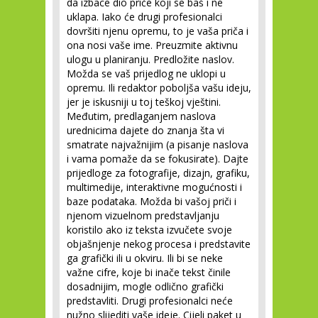
da izbace dio priče koji se baš i ne
uklapa. Iako će drugi profesionalci
dovršiti njenu opremu, to je vaša priča i
ona nosi vaše ime. Preuzmite aktivnu
ulogu u planiranju. Predložite naslov.
Možda se vaš prijedlog ne uklopi u
opremu. Ili redaktor poboljša vašu ideju,
jer je iskusniji u toj teškoj vještini.
Međutim, predlaganjem naslova
urednicima dajete do znanja šta vi
smatrate najvažnijim (a pisanje naslova
i vama pomaže da se fokusirate). Dajte
prijedloge za fotografije, dizajn, grafiku,
multimedije, interaktivne mogućnosti i
baze podataka. Možda bi vašoj priči i
njenom vizuelnom predstavljanju
koristilo ako iz teksta izvučete svoje
objašnjenje nekog procesa i predstavite
ga grafički ili u okviru. Ili bi se neke
važne cifre, koje bi inače tekst činile
dosadnijim, mogle odlično grafički
predstavliti. Drugi profesionalci neće
nužno slijediti vaše ideje. Cijeli paket u