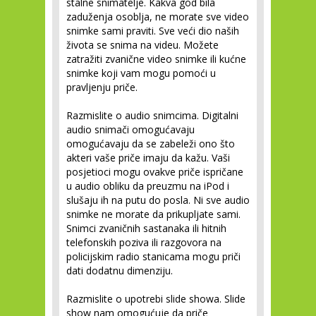
stalne snimatelje. Kakva god bila
zaduženja osoblja, ne morate sve video
snimke sami praviti. Sve veći dio naših
života se snima na videu. Možete
zatražiti zvanične video snimke ili kućne
snimke koji vam mogu pomoći u
pravljenju priče.
Razmislite o audio snimcima.
Digitalni
audio snimači omogućavaju
omogućavaju da se zabeleži ono što
akteri vaše priče imaju da kažu. Vaši
posjetioci mogu ovakve priče ispričane
u audio obliku da preuzmu na iPod i
slušaju ih na putu do posla. Ni sve audio
snimke ne morate da prikupljate sami.
Snimci zvaničnih sastanaka ili hitnih
telefonskih poziva ili razgovora na
policijskim radio stanicama mogu priči
dati dodatnu dimenziju.
Razmislite o upotrebi slide showa.
Slide
show nam omogućuje da priče