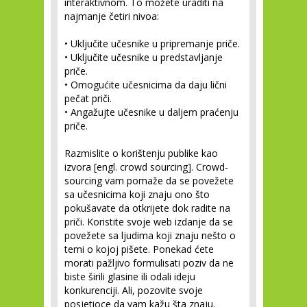
interaktivnom. To možete uraditi na
najmanje četiri nivoa:
• Uključite učesnike u pripremanje priče.
• Uključite učesnike u predstavljanje
priče.
• Omogućite učesnicima da daju lični
pečat priči.
• Angažujte učesnike u daljem praćenju
priče.
Razmislite o korištenju publike kao
izvora
[engl. crowd sourcing]. Crowd-
sourcing vam pomaže da se povežete
sa učesnicima koji znaju ono što
pokušavate da otkrijete dok radite na
priči. Koristite svoje web izdanje da se
povežete sa ljudima koji znaju nešto o
temi o kojoj pišete. Ponekad ćete
morati pažljivo formulisati poziv da ne
biste širili glasine ili odali ideju
konkurenciji. Ali, pozovite svoje
posjetioce da vam kažu šta znaju.