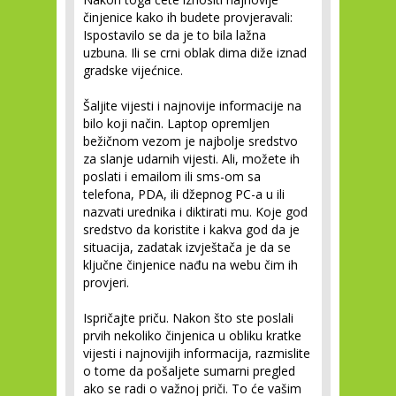
činjenice kako ih budete provjeravali:
Ispostavilo se da je to bila lažna
uzbuna. Ili se crni oblak dima diže iznad
gradske vijećnice.
Šaljite vijesti i najnovije informacije na
bilo koji način.
Laptop opremljen
bežičnom vezom je najbolje sredstvo
za slanje udarnih vijesti. Ali, možete ih
poslati i emailom ili sms-om sa
telefona, PDA, ili džepnog PC-a u ili
nazvati urednika i diktirati mu. Koje god
sredstvo da koristite i kakva god da je
situacija, zadatak izvještača je da se
ključne činjenice nađu na webu čim ih
provjeri.
Ispričajte priču.
Nakon što ste poslali
prvih nekoliko činjenica u obliku kratke
vijesti i najnovijih informacija, razmislite
o tome da pošaljete sumarni pregled
ako se radi o važnoj priči. To će vašim