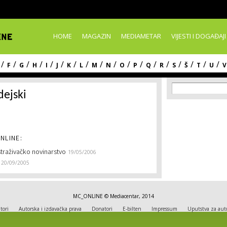
Skip to
main
content
HOME
MAGAZIN
MEDIAMETAR
VIJESTI I DOGAĐAJI
/
/
/
/
/
/
/
/
/
/
/
/
/
/
/
/
/
/
F
G
H
I
J
K
L
M
N
O
P
Q
R
S
Š
T
U
V
Search f
Search
dejski
NLINE:
straživačko novinarstvo
19/05/2006
20/09/2005
MC_ONLINE © Mediacentar, 2014
tori
Autorska i izdavačka prava
Donatori
E-bilten
Impressum
Uputstva za aut