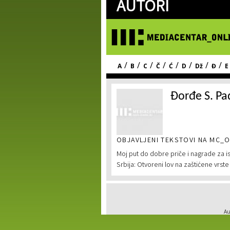
AUTORI
/
/
/
/
/
/
/
/
A
B
C
Č
Ć
D
Dž
Đ
E
Đorđe S. Pa
OBJAVLJENI TEKSTOVI NA MC_O
Moj put do dobre priče i nagrade za i
Srbija: Otvoreni lov na zaštićene vrste
Au