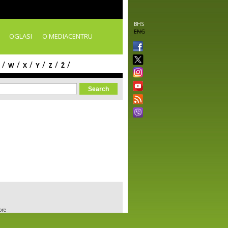
BHS
ENG
OGLASI
O MEDIACENTRU
/
/
/
/
/
/
W
X
Y
Z
Ž
orm
ore