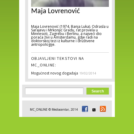
Maja Lovrenović
Maja Lovrenović (1974, Banja Luka). Odrasla u
Sarajevu i Mrkonjić Gradu, rat provela u
Minnesoti, Zagrebu i Berlinu, a najveći dio
poraća živi u Amsterdamu, gdje radi na
doktorskoj tezi iz kulturne i društvene
antropologije.
OBJAVLJENI TEKSTOVI NA
MC_ONLINE:
Mogućnost novog događaja
19/02/2014
Search form
Search
MC_ONLINE © Mediacentar, 2014