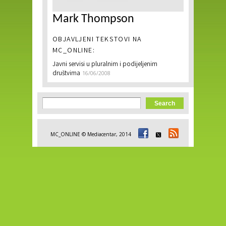
Mark Thompson
OBJAVLJENI TEKSTOVI NA
MC_ONLINE:
Javni servisi u pluralnim i podijeljenim
društvima
16/06/2008
Search form
Search
MC_ONLINE © Mediacentar, 2014