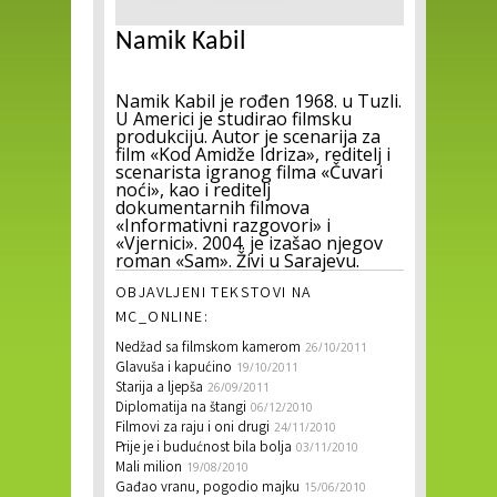
Namik Kabil
Namik Kabil je rođen 1968. u Tuzli.
U Americi je studirao filmsku
produkciju. Autor je scenarija za
film «Kod Amidže Idriza», reditelj i
scenarista igranog filma «Čuvari
noći», kao i reditelj
dokumentarnih filmova
«Informativni razgovori» i
«Vjernici». 2004. je izašao njegov
roman «Sam». Živi u Sarajevu.
OBJAVLJENI TEKSTOVI NA
MC_ONLINE:
Nedžad sa filmskom kamerom
26/10/2011
Glavuša i kapućino
19/10/2011
Starija a ljepša
26/09/2011
Diplomatija na štangi
06/12/2010
Filmovi za raju i oni drugi
24/11/2010
Prije je i budućnost bila bolja
03/11/2010
Mali milion
19/08/2010
Gađao vranu, pogodio majku
15/06/2010