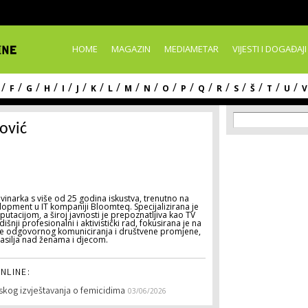
Skip to
main
content
HOME
MAGAZIN
MEDIAMETAR
VIJESTI I DOGAĐAJI
/
/
/
/
/
/
/
/
/
/
/
/
/
/
/
/
/
/
F
G
H
I
J
K
L
M
N
O
P
Q
R
S
Š
T
U
V
Search f
Search
ović
vinarka s više od 25 godina iskustva, trenutno na
opment u IT kompaniji Bloomteq. Specijalizirana je
putacijom, a široj javnosti je prepoznatljiva kao TV
šnji profesionalni i aktivistički rad, fokusirana je na
je odgovornog komuniciranja i društvene promjene,
asilja nad ženama i djecom.
NLINE:
jskog izvještavanja o femicidima
03/06/2026