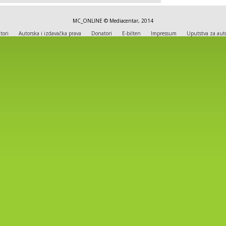
MC_ONLINE © Mediacentar, 2014
tori
Autorska i izdavačka prava
Donatori
E-bilten
Impressum
Uputstva za aut