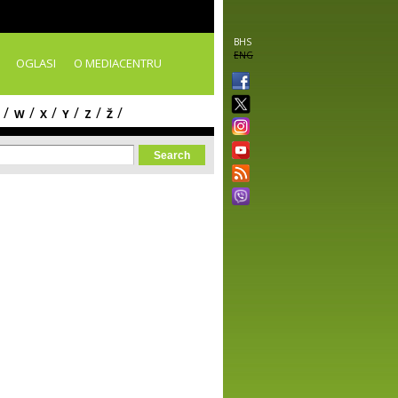
BHS
ENG
OGLASI
O MEDIACENTRU
/
/
/
/
/
/
W
X
Y
Z
Ž
orm