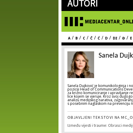
AUTORI
/
/
/
/
/
/
/
/
A
B
C
Č
Ć
D
Dž
Đ
E
Sanela Dujk
Sanela Dujković je komunikologinja i no
poziciji Head of Communications Devel
za krizno komuniciranje i upravljanje re
lice kojem se vjeruje. Kroz svoj dugogodi
analizu medijskog narativa, zagovaran
s posebnim naglaskom na prevenciju n
OBJAVLJENI TEKSTOVI NA MC_O
Između vijesti i traume: Obrasci medi