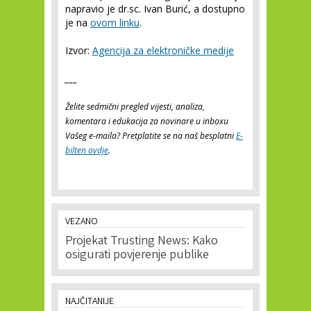
napravio je dr.sc. Ivan Burić, a dostupno
je na
ovom linku
.
Izvor:
Agencija za elektroničke medije
___
Želite sedmični pregled vijesti, analiza,
komentara i edukacija za novinare u inboxu
Vašeg e-maila? Pretplatite se na naš besplatni
E-
bilten ovdje
.
VEZANO
Projekat Trusting News: Kako
osigurati povjerenje publike
NAJČITANIJE