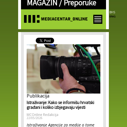
MAGAZIN /
Preporuke
Skip to
main
content
BHS
ENG
Publikacija
Istraživanje: Kako se informišu hrvatski
građani i koliko izbjegavaju vijesti
MCOnline Redakcija
22/05/2026
Istraživanje Agencije za medije o tome