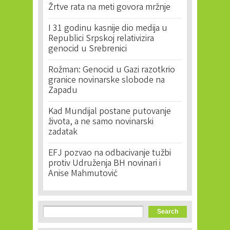
Žrtve rata na meti govora mržnje
I 31 godinu kasnije dio medija u
Republici Srpskoj relativizira
genocid u Srebrenici
Rožman: Genocid u Gazi razotkrio
granice novinarske slobode na
Zapadu
Kad Mundijal postane putovanje
života, a ne samo novinarski
zadatak
EFJ pozvao na odbacivanje tužbi
protiv Udruženja BH novinari i
Anise Mahmutović
Search form
Search