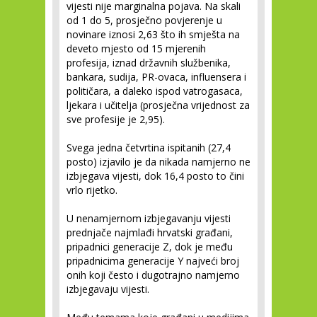
vijesti nije marginalna pojava. Na skali
od 1 do 5, prosječno povjerenje u
novinare iznosi 2,63 što ih smješta na
deveto mjesto od 15 mjerenih
profesija, iznad državnih službenika,
bankara, sudija, PR-ovaca, influensera i
političara, a daleko ispod vatrogasaca,
ljekara i učitelja (prosječna vrijednost za
sve profesije je 2,95).
Svega jedna četvrtina ispitanih (27,4
posto) izjavilo je da nikada namjerno ne
izbjegava vijesti, dok 16,4 posto to čini
vrlo rijetko.
U nenamjernom izbjegavanju vijesti
prednjače najmlađi hrvatski građani,
pripadnici generacije Z, dok je među
pripadnicima generacije Y najveći broj
onih koji često i dugotrajno namjerno
izbjegavaju vijesti.