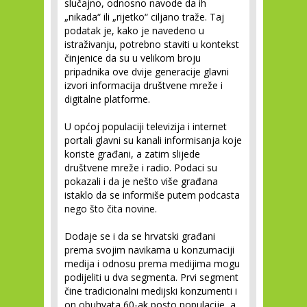
slučajno, odnosno navode da ih
„nikada“ ili „rijetko“ ciljano traže. Taj
podatak je, kako je navedeno u
istraživanju, potrebno staviti u kontekst
činjenice da su u velikom broju
pripadnika ove dvije generacije glavni
izvori informacija društvene mreže i
digitalne platforme.
U općoj populaciji televizija i internet
portali glavni su kanali informisanja koje
koriste građani, a zatim slijede
društvene mreže i radio. Podaci su
pokazali i da je nešto više građana
istaklo da se informiše putem podcasta
nego što čita novine.
Dodaje se i da se hrvatski građani
prema svojim navikama u konzumaciji
medija i odnosu prema medijima mogu
podijeliti u dva segmenta. Prvi segment
čine tradicionalni medijski konzumenti i
on obuhvata 60-ak posto populacije, a