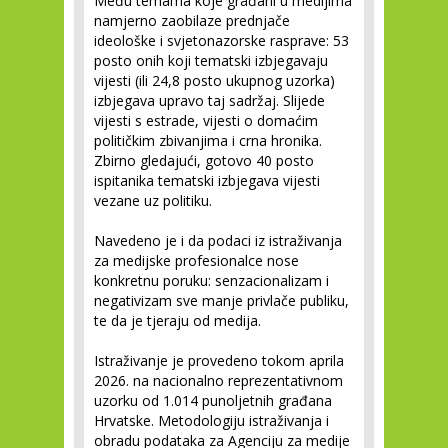
Među temama koje građani u medijima
namjerno zaobilaze prednjače
ideološke i svjetonazorske rasprave: 53
posto onih koji tematski izbjegavaju
vijesti (ili 24,8 posto ukupnog uzorka)
izbjegava upravo taj sadržaj. Slijede
vijesti s estrade, vijesti o domaćim
političkim zbivanjima i crna hronika.
Zbirno gledajući, gotovo 40 posto
ispitanika tematski izbjegava vijesti
vezane uz politiku.
Navedeno je i da podaci iz istraživanja
za medijske profesionalce nose
konkretnu poruku: senzacionalizam i
negativizam sve manje privlače publiku,
te da je tjeraju od medija.
Istraživanje je provedeno tokom aprila
2026. na nacionalno reprezentativnom
uzorku od 1.014 punoljetnih građana
Hrvatske. Metodologiju istraživanja i
obradu podataka za Agenciju za medije