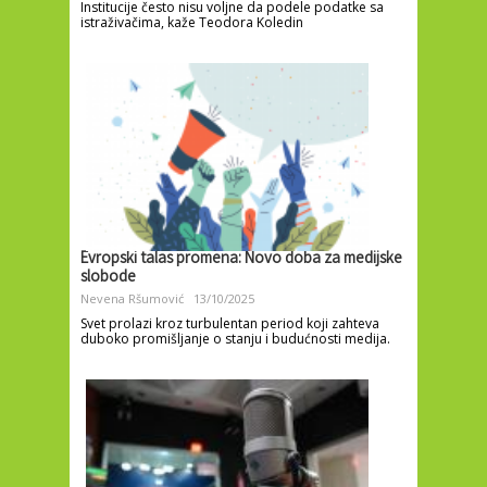
Institucije često nisu voljne da podele podatke sa
istraživačima, kaže Teodora Koledin
Evropski talas promena: Novo doba za medijske
slobode
Nevena Ršumović
13/10/2025
Svet prolazi kroz turbulentan period koji zahteva
duboko promišljanje o stanju i budućnosti medija.