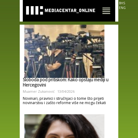
Skip to
BHS
main
ENG
content
Sloboda pod pritiskom: Kako opstaju mediji u
Hercegovini
Muamer Zukanović
13/04/2026
Novinari, pravnici i stručnjaci o tome što prijeti
novinarstvu i zašto reforme više ne mogu čekati