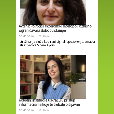
Aydınlı: Politički i ekonomski monopoli ozbiljno
ograničavaju slobodu štampe
Anida Sokol
17/11/2025
Istraživanja služe kao rani signali upozorenja, smatra
istraživačica Sinem Aydınlı
Koledin: Institucije uskraćuju pristup
informacijama koje bi trebale biti javne
Anida Sokol
11/11/2025