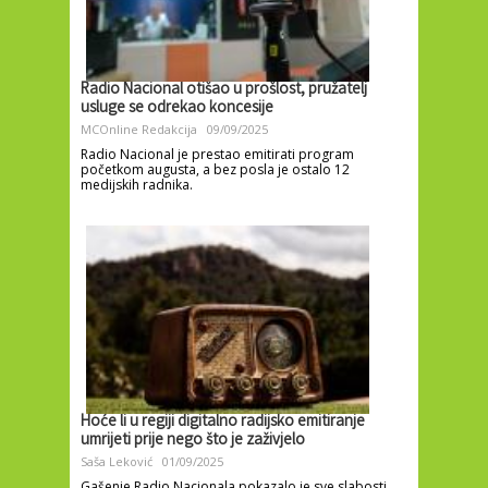
Radio Nacional otišao u prošlost, pružatelj
usluge se odrekao koncesije
MCOnline Redakcija
09/09/2025
Radio Nacional je prestao emitirati program
početkom augusta, a bez posla je ostalo 12
medijskih radnika.
Hoće li u regiji digitalno radijsko emitiranje
umrijeti prije nego što je zaživjelo
Saša Leković
01/09/2025
Gašenje Radio Nacionala pokazalo je sve slabosti