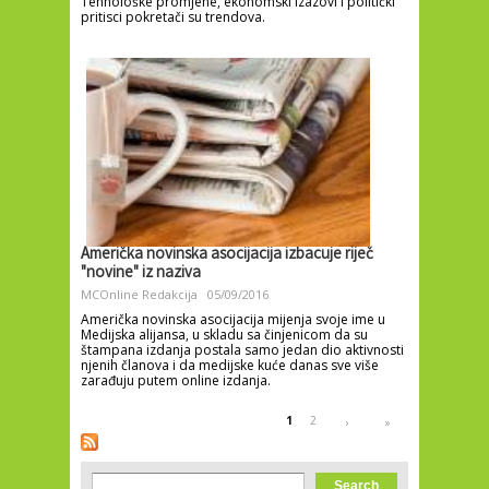
Tehnološke promjene, ekonomski izazovi i politički
pritisci pokretači su trendova.
Američka novinska asocijacija izbacuje riječ
"novine" iz naziva
MCOnline Redakcija
05/09/2016
Američka novinska asocijacija mijenja svoje ime u
Medijska alijansa, u skladu sa činjenicom da su
štampana izdanja postala samo jedan dio aktivnosti
njenih članova i da medijske kuće danas sve više
zarađuju putem online izdanja.
Pages
1
2
›
»
Search form
Search