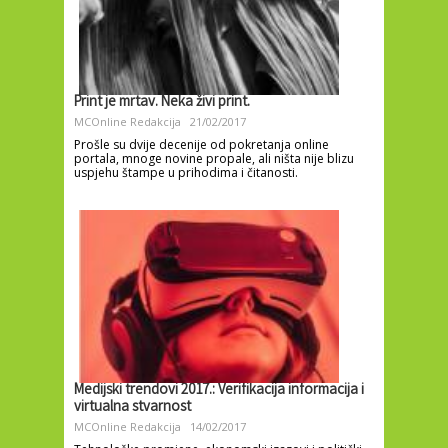
Print je mrtav. Neka živi print.
MCOnline Redakcija
21/02/2017
Prošle su dvije decenije od pokretanja online
portala, mnoge novine propale, ali ništa nije blizu
uspjehu štampe u prihodima i čitanosti.
Medijski trendovi 2017.: Verifikacija informacija i
virtualna stvarnost
MCOnline Redakcija
14/02/2017