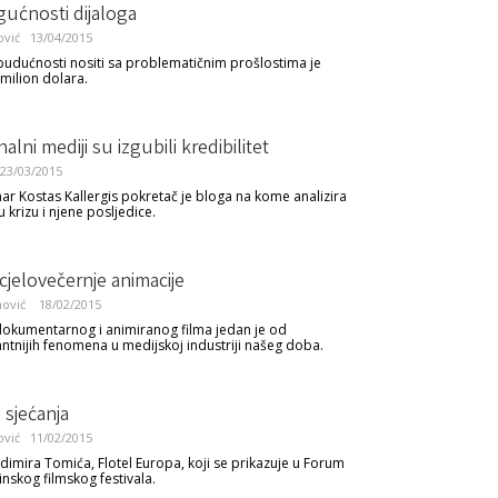
ućnosti dijaloga
ović
13/04/2015
budućnosti nositi sa problematičnim prošlostima je
 milion dolara.
alni mediji su izgubili kredibilitet
23/03/2015
nar Kostas Kallergis pokretač je bloga na kome analizira
krizu i njene posljedice.
cjelovečernje animacije
nović
18/02/2015
dokumentarnog i animiranog filma jedan je od
antnijih fenomena u medijskoj industriji našeg doba.
 sjećanja
ović
11/02/2015
adimira Tomića, Flotel Europa, koji se prikazuje u Forum
linskog filmskog festivala.