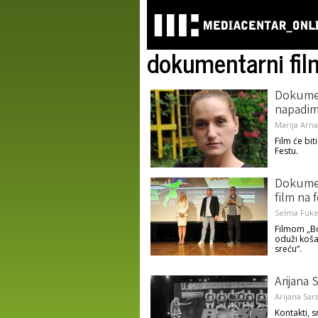
dokumentarni fil
Dokument
napadima
Marija Arna
Film će bi
Festu.
Dokumen
film na 
Selma Fuke
Filmom „Bo
oduži koša
sreću“.
Arijana 
Arijana Sar
Kontakti, 