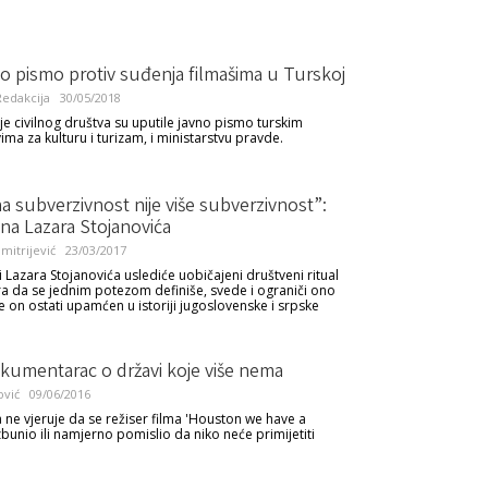
o pismo protiv suđenja filmašima u Turskoj
edakcija
30/05/2018
je civilnog društva su uputile javno pismo turskim
ima za kulturu i turizam, i ministarstvu pravde.
 subverzivnost nije više subverzivnost”:
na Lazara Stojanovića
imitrijević
23/03/2017
i Lazara Stojanovića uslediće uobičajeni društveni ritual
 da se jednim potezom definiše, svede i ograniči ono
 on ostati upamćen u istoriji jugoslovenske i srpske
okumentarac o državi koje više nema
ović
09/06/2016
a ne vjeruje da se režiser filma 'Houston we have a
bunio ili namjerno pomislio da niko neće primijetiti