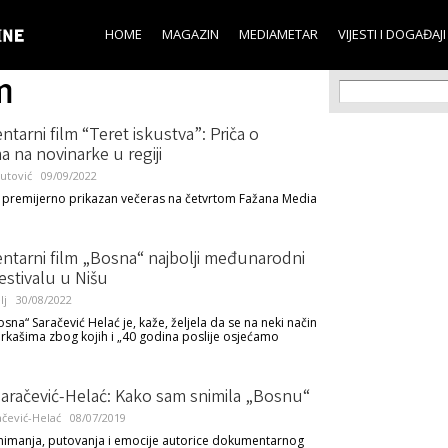
Skip to
main
HOME
MAGAZIN
MEDIAMETAR
VIJESTI I DOGAĐAJI
content
m
Search f
Search
arni film “Teret iskustva”: Priča o
 na novinarke u regiji
utović
09/09/2022
ti premijerno prikazan večeras na četvrtom Fažana Media
tarni film „Bosna“ najbolji međunarodni
festivalu u Nišu
lj
30/08/2022
sna“ Saračević Helać je, kaže, željela da se na neki način
rkašima zbog kojih i „40 godina poslije osjećamo
Saračević-Helać: Kako sam snimila „Bosnu“
ačević-Helać
08/07/2019
snimanja, putovanja i emocije autorice dokumentarnog