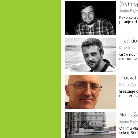
(Ne)mog
Sanjin Pejk
Kako se u 
pitanje od
Tradicion
Dino Jahić
Grčki novi
ekonomsku 
Procvat 
Midhat Aja
Srastanje 
najinteres
Montaža
Sanjin Pejk
O filmu Vl
sekciji Ber