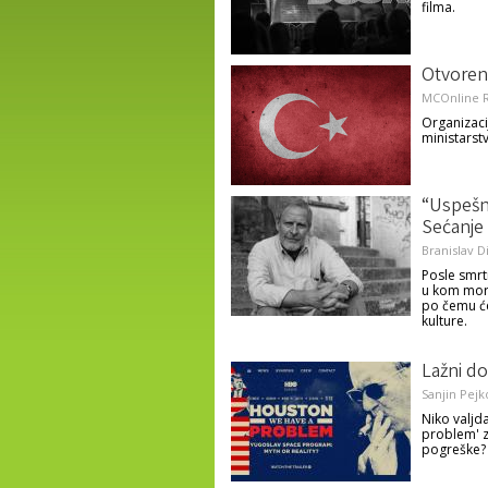
filma.
Otvoren
MCOnline R
Organizaci
ministarstv
“Uspešna
Sećanje 
Branislav D
Posle smrt
u kom mora
po čemu će
kulture.
Lažni d
Sanjin Pejk
Niko valjd
problem' z
pogreške?