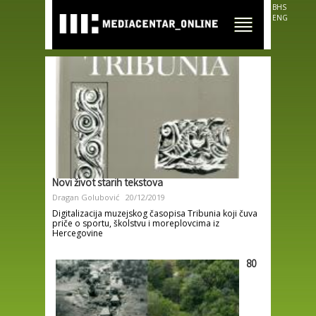
Skip to
BHS
main
ENG
content
Novi život starih tekstova
Dragan Golubović
20/12/2019
Digitalizacija muzejskog časopisa Tribunia koji čuva
priče o sportu, školstvu i moreplovcima iz
Hercegovine
80