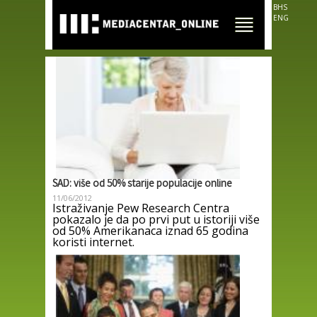
Skip to
BHS
main
ENG
content
SAD: više od 50% starije populacije online
11/06/2012
Istraživanje Pew Research Centra
pokazalo je da po prvi put u istoriji više
od 50% Amerikanaca iznad 65 godina
koristi internet.