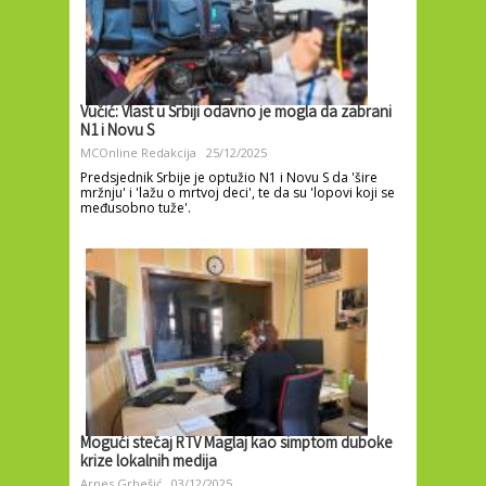
Vučić: Vlast u Srbiji odavno je mogla da zabrani
N1 i Novu S
MCOnline Redakcija
25/12/2025
Predsjednik Srbije je optužio N1 i Novu S da 'šire
mržnju' i 'lažu o mrtvoj deci', te da su 'lopovi koji se
međusobno tuže'.
Mogući stečaj RTV Maglaj kao simptom duboke
krize lokalnih medija
Arnes Grbešić
03/12/2025