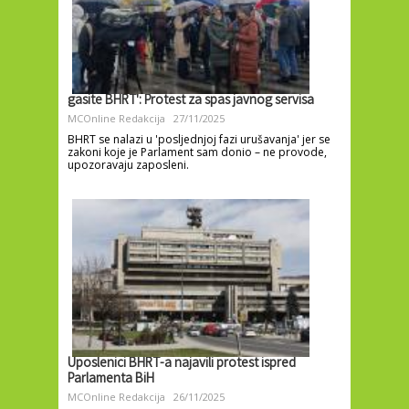
gasite BHRT': Protest za spas javnog servisa
MCOnline Redakcija
27/11/2025
BHRT se nalazi u 'posljednjoj fazi urušavanja' jer se
zakoni koje je Parlament sam donio – ne provode,
upozoravaju zaposleni.
Uposlenici BHRT-a najavili protest ispred
Parlamenta BiH
MCOnline Redakcija
26/11/2025