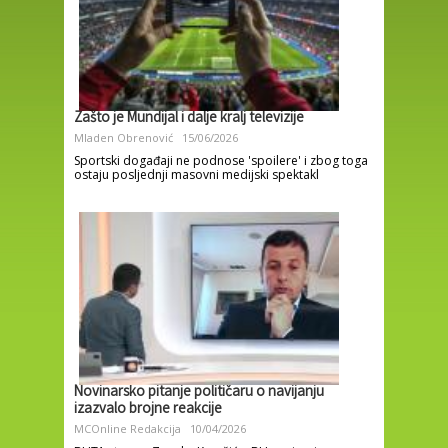
Zašto je Mundijal i dalje kralj televizije
Mladen Obrenović
15/06/2026
Sportski događaji ne podnose 'spoilere' i zbog toga
ostaju posljednji masovni medijski spektakl
Novinarsko pitanje političaru o navijanju
izazvalo brojne reakcije
MCOnline Redakcija
10/04/2026