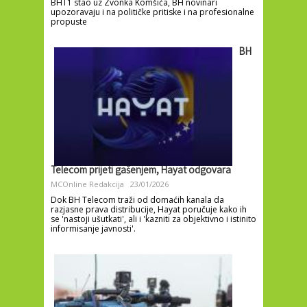
BHT1 stao uz Zvonka Komšića, BH novinari
upozoravaju i na političke pritiske i na profesionalne
propuste
BH
Telecom prijeti gašenjem, Hayat odgovara
MCOnline Redakcija
23/01/2026
Dok BH Telecom traži od domaćih kanala da
razjasne prava distribucije, Hayat poručuje kako ih
se 'nastoji ušutkati', ali i 'kazniti za objektivno i istinito
informisanje javnosti'.