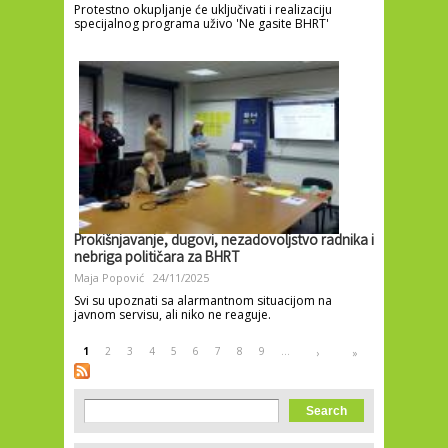
Protestno okupljanje će uključivati i realizaciju
specijalnog programa uživo 'Ne gasite BHRT'
Prokišnjavanje, dugovi, nezadovoljstvo radnika i
nebriga političara za BHRT
Maja Popović
24/11/2025
Svi su upoznati sa alarmantnom situacijom na
javnom servisu, ali niko ne reaguje.
Pages
1
2
3
4
5
6
7
8
9
…
›
»
Search form
Search