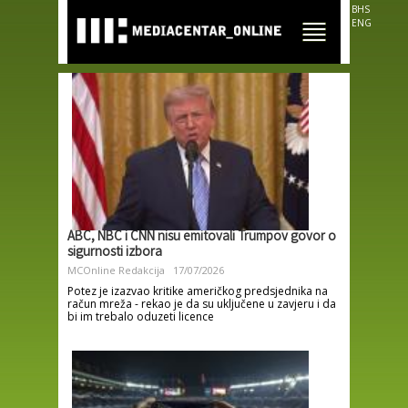
Skip to
BHS
main
ENG
content
ABC, NBC i CNN nisu emitovali Trumpov govor o
sigurnosti izbora
MCOnline Redakcija
17/07/2026
Potez je izazvao kritike američkog predsjednika na
račun mreža - rekao je da su uključene u zavjeru i da
bi im trebalo oduzeti licence