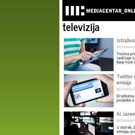
televizija
Istraživ
MCOnline R
Trećina pr
sadržaje n
New York 
Twitter 
emisija
MCOnline R
Društvena 
podatke o 
Al Jazee
MCOnline R
U utorak, 
emisija, p