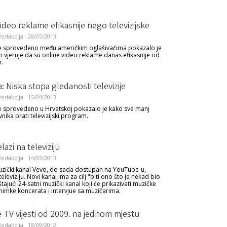
ideo reklame efikasnije nego televizijske
edakcija
28/05/2013
je sprovedeno među američkim oglašivačima pokazalo je
h vjeruje da su online video reklame danas efikasnije od
h.
: Niska stopa gledanosti televizije
edakcija
15/04/2013
je sprovedeno u Hrvatskoj pokazalo je kako sve manj
nika prati televizijski program.
lazi na televiziju
edakcija
14/03/2013
uzički kanal Vevo, do sada dostupan na YouTube-u,
televiziju. Novi kanal ima za cilj "biti ono što je nekad bio
ajući 24-satni muzički kanal koji će prikazivati muzičke
nimke koncerata i intervjue sa muzičarima.
 TV vijesti od 2009. na jednom mjestu
edakcija
18/09/2012