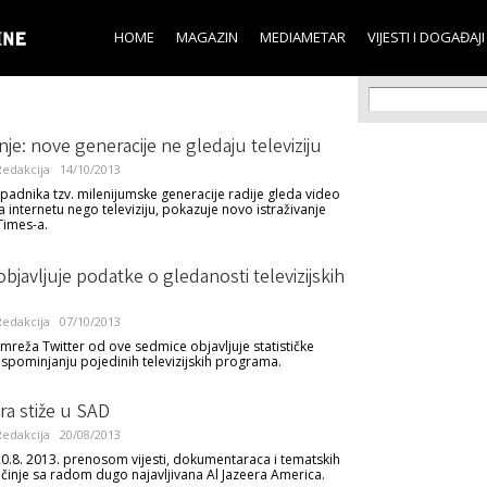
Skip to
main
HOME
MAGAZIN
MEDIAMETAR
VIJESTI I DOGAĐAJI
content
Search f
Search
anje: nove generacije ne gledaju televiziju
edakcija
14/10/2013
ipadnika tzv. milenijumske generacije radije gleda video
a internetu nego televiziju, pokazuje novo istraživanje
Times-a.
objavljuje podatke o gledanosti televizijskih
edakcija
07/10/2013
mreža Twitter od ove sedmice objavljuje statističke
spominjanju pojedinih televizijskih programa.
ra stiže u SAD
edakcija
20/08/2013
20.8. 2013. prenosom vijesti, dokumentaraca i tematskih
očinje sa radom dugo najavljivana Al Jazeera America.