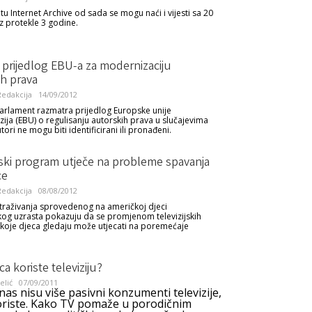
tu Internet Archive od sada se mogu naći i vijesti sa 20
iz protekle 3 godine.
 prijedlog EBU-a za modernizaciju
ih prava
edakcija
14/09/2012
arlament razmatra prijedlog Europske unije
zija (EBU) o regulisanju autorskih prava u slučajevima
autori ne mogu biti identificirani ili pronađeni.
jski program utječe na probleme spavanja
ce
edakcija
08/08/2012
istraživanja sprovedenog na američkoj djeci
og uzrasta pokazuju da se promjenom televizijskih
oje djeca gledaju može utjecati na poremećaje
a koriste televiziju?
elić
07/09/2011
as nisu više pasivni konzumenti televizije,
koriste. Kako TV pomaže u porodičnim