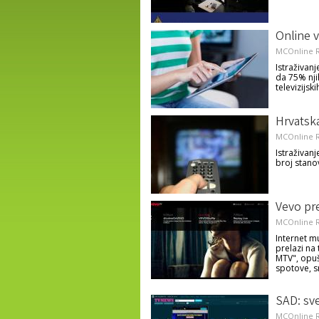
Online v
MCOnline R
Istraživan
da 75% nji
televizijski
Hrvatska
MCOnline R
Istraživan
broj stanov
Vevo pre
MCOnline R
Internet m
prelazi na 
MTV", opušt
spotove, s
SAD: sve
MCOnline R