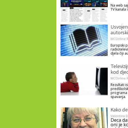
Na web saj
TV kanala 
Usvojen
autorsk
MCOnline R
Europski p
radiotelevi
djela čiji 
Televizi
kod dje
MCOnline R
Rezultati 
predškolsk
programa k
spavanja.
Kako dec
Valentina D
Deca dan
oni je 