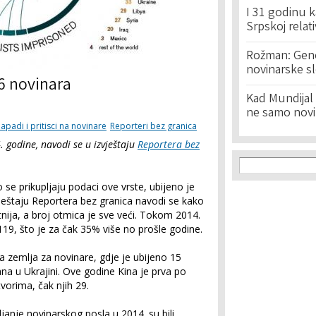
I 31 godinu k
Srpskoj relat
Rožman: Geno
novinarske s
6 novinara
Kad Mundijal 
ne samo novi
apadi i pritisci na novinare
Reporteri bez granica
 godine, navodi se u izvještaju
Reportera bez
Search f
Search
 se prikupljaju podaci ove vrste, ubijeno je
vještaju Reportera bez granica navodi se kako
nija, a broj otmica je sve veći. Tokom 2014.
119, što je za čak 35% više no prošle godine.
ja zemlja za novinare, gdje je ubijeno 15
na u Ukrajini. Ove godine Kina je prva po
vorima, čak njih 29.
janje novinarskog posla u 2014. su bili