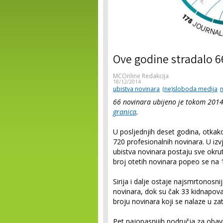
Ove godine stradalo 6
MCOnline Redakcija
18/12/2014
ubistva novinara
(ne)sloboda medija
n
66 novinara ubijeno je tokom 2014.
granica
.
U posljednjih deset godina, otkako
720 profesionalnih novinara. U iz
ubistva novinara postaju sve okrut
broj otetih novinara popeo se na 
Sirija i dalje ostaje najsmrtonosni
novinara, dok su čak 33 kidnapova
broju novinara koji se nalaze u zat
Pet najopasnijih područja za obavl