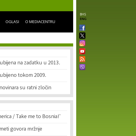
BHS
ENG
OGLASI
O MEDIACENTRU
ubijena na zadatku u 2013.
 ubijeno tokom 2009.
novinara su ratni zločin
erica / Take me to Bosnia!'
 meti govora mržnje