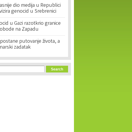
asnije dio medija u Republici
ivizira genocid u Srebrenici
cid u Gazi razotkrio granice
lobode na Zapadu
postane putovanje života, a
narski zadatak
orm