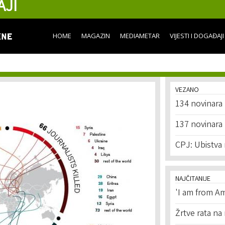
AJI
Skip to
main
content
HOME
MAGAZIN
MEDIAMETAR
VIJESTI I DOGAĐAJI
VEZANO
134 novinara 
137 novinara
CPJ: Ubistva 
NAJČITANIJE
'I am from Am
Žrtve rata na