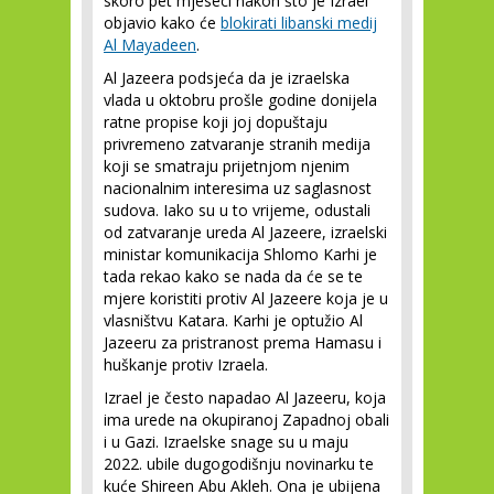
skoro pet mjeseci nakon što je Izrael
objavio kako će
blokirati libanski medij
Al Mayadeen
.
Al Jazeera podsjeća da je izraelska
vlada u oktobru prošle godine donijela
ratne propise koji joj dopuštaju
privremeno zatvaranje stranih medija
koji se smatraju prijetnjom njenim
nacionalnim interesima uz saglasnost
sudova. Iako su u to vrijeme, odustali
od zatvaranje ureda Al Jazeere, izraelski
ministar komunikacija Shlomo Karhi je
tada rekao kako se nada da će se te
mjere koristiti protiv Al Jazeere koja je u
vlasništvu Katara. Karhi je optužio Al
Jazeeru za pristranost prema Hamasu i
huškanje protiv Izraela.
Izrael je često napadao Al Jazeeru, koja
ima urede na okupiranoj Zapadnoj obali
i u Gazi. Izraelske snage su u maju
2022. ubile dugogodišnju novinarku te
kuće Shireen Abu Akleh. Ona je ubijena