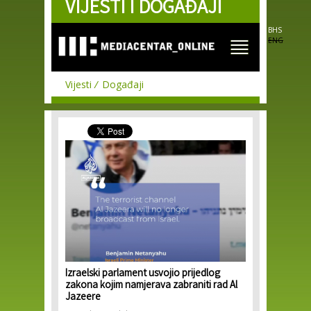
VIJESTI I DOGAĐAJI
Skip to
main
content
BHS
ENG
Vijesti
Događaji
Izraelski parlament usvojio prijedlog
zakona kojim namjerava zabraniti rad Al
Jazeere