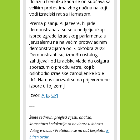
dolazi u trenutku kada se on suočava sa
velikim protestima zbog načina na koji
vodi izraelski rat sa Hamasom.
Prema pisanju Al Jazeere, hiljade
demonstranata su se u nedjelju okupili
ispred zgrade izraelskog parlamenta u
Jerusalemu na najvećim protivvladinim
demonstracijama od 7. oktobra 2023.
Demonstranti su, između ostalog,
zahtijevali od izraelske vlade da osigura
sporazum o prekidu vatre, koji bi
oslobodio izraelske zarobljenike koje
drži Hamas i pozvali su na prijevremene
izbore u toj zemlji.
Izvor:
AJB
,
CPJ
___
Želite sedmični pregled vijesti, analiza,
komentara i edukacija za novinare u Inboxu
Vašeg e-maila? Pretplatite se na naš besplatni
E-
bilten ovdje
.