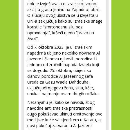
dok je izvještavala o izraelskoj vojnoj
akciji u gradu Jeninu na Zapadnoj obali.
O slučaju ovog ubistva se u izvještaju
UN-a zaključuje kako su izraelske snage
koristile “smrtonosnu silu bez
opravdanja”, kršeći njeno “pravo na
život”.
Od 7. oktobra 2023. je u izraelskim
napadima ubijeno nekoliko novinara Al
Jazeere i članova njihovih porodica. U
jednom od zračnih napada Izraela koji
se dogodio 25. oktobra, ubijeni su
članovi porodice Al Jazeerinog šefa
Ureda za Gazu Waela Dahdouha,
uključujući njegovu ženu, sina, kćer,
unuka i najmanje osam drugih rođaka.
Netanyahu je, kako se navodi, zbog
navodne antiizraelske pristrasnosti
dugo pokušavao ukinuti emitovanje ove
medijske kuće sa sjedištem u Kataru, a
novi pokušaj zatvaranja Al Jazeere