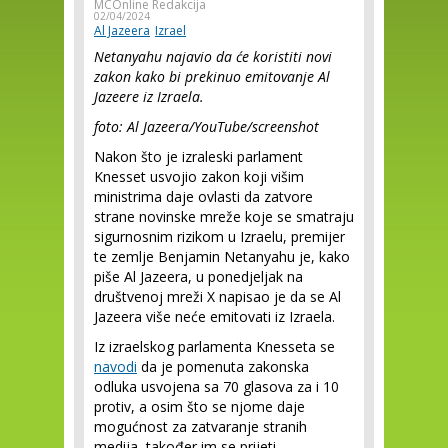
MCOnline Redakcija
02/04/2024
Al Jazeera
Izrael
Netanyahu najavio da će koristiti novi
zakon kako bi prekinuo
emitovanje Al
Jazeere iz Izraela.
foto: Al Jazeera/YouTube/screenshot
Nakon što je izraleski parlament
Knesset usvojio zakon koji višim
ministrima daje ovlasti da zatvore
strane novinske mreže koje se smatraju
sigurnosnim rizikom u Izraelu, premijer
te zemlje Benjamin Netanyahu je, kako
piše Al Jazeera, u ponedjeljak na
društvenoj mreži X napisao je da se Al
Jazeera više neće emitovati iz Izraela.
Iz izraelskog parlamenta Knesseta se
navodi
da je pomenuta zakonska
odluka usvojena sa 70 glasova za i 10
protiv, a osim što se njome daje
mogućnost za zatvaranje stranih
medija, također im se prijeti