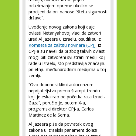
oduzimanjem opreme ukoliko se
procijeni da oni nanose “štetu sigurnosti
države”.
Uvođenje novog zakona koji daje
ovlasti Netanyahovoj vladi da zatvori
ured Al Jazeere u Izraelu, osudili su iz
Komiteta za zaštitu novinara (CPJ).
Iz
CPJ-a su naveli da bi zbog takvih ovlasti
mogli biti zatvoreni svi strani mediji koji
rade u Izraelu, što predstavlja značajnu
prijetnju međunarodnim medijima u toj
zemlji.
“Ovo doprinosi klimi autocenzure i
neprijateljstva prema štampi, trendu
koji je eskalirao od početka rata Izrael-
Gaza”, poručio je, putem X-a,
programski direktor CPJ-a, Carlos
Martinez de la Serna.
Al Jazeera piše da povratak ovog
zakona u izraelski parlament dolazi