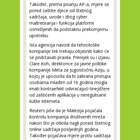
Također, prema pisanju AP-a, mjere se
pored zaštite djece od štetnog
sadržaja, uvode i zbog cyber
maltretiranja i funkcija platformi
osmišljenih da podstaknu prekomjernu
upotrebu.
Ista agencija navodi da tehnološke
kompanije tek trebaju objasniti kako će
se pridržavati pravila. Prenijeli su i izjavu
Clare Koh, direktorice za javne politike
kompanije Meta za jugoistočnu Aziju, u
kojoj je upozorila da bi zabrana pristupa
osobama mlađim od 16 godina mogla
imati kontraefekt odvraćajući tinejdžere
od zaštićenih aplikacija u neregulisane
kutke interneta.
Reuters piše da je Malezija pojačala
kontrolu kompanija društvenih mreža
nakon što je otkrila nagli porast štetnog
online sadržaja posljednjih godina.
Također pojačava mjere protiv sadržaja