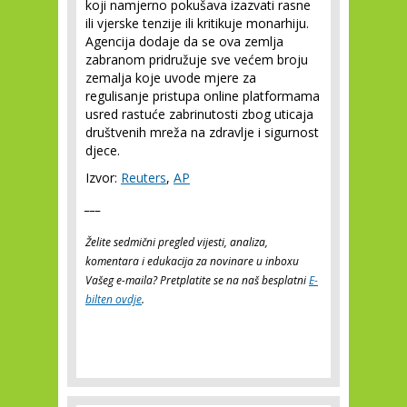
koji namjerno pokušava izazvati rasne
ili vjerske tenzije ili kritikuje monarhiju.
Agencija dodaje da se ova zemlja
zabranom pridružuje sve većem broju
zemalja koje uvode mjere za
regulisanje pristupa online platformama
usred rastuće zabrinutosti zbog uticaja
društvenih mreža na zdravlje i sigurnost
djece.
Izvor:
Reuters
,
AP
___
Želite sedmični pregled vijesti, analiza,
komentara i edukacija za novinare u inboxu
Vašeg e-maila? Pretplatite se na naš besplatni
E-
bilten ovdje
.