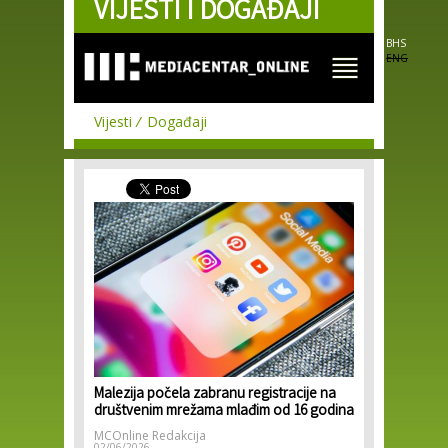
VIJESTI I DOGAĐAJI
Skip to
main
content
BHS
ENG
Vijesti
Događaji
Malezija počela zabranu registracije na
društvenim mrežama mlađim od 16 godina
MCOnline Redakcija
02/06/2026