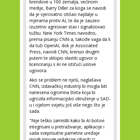
brendove u 100 zemalja, većinom
medije, Barry Diller za koga se navodi
da je vjerovatno otišao najdalje u
mjerama protiv AI, te da je zauzeo
izuzetno agresivan stav i signalizovao
tužbu. New York Times navodno,
prema pisanju CNN-a, takođe vaga da li
da tuži OpenAI, dok je Associated
Press, navodi CNN, krenuo drugim
putem te sklopio vlastiti ugovor o
licenciranju s AI ne ističući uslove
ugovora.
Ako se problem ne riješi, naglašava
CNN, izdavačkoj industriji bi mogla biti
nanesena ogromna šteta koja bi
ugrozila informacijsko okruženje u SAD-
u i cijelom svijetu još više nego što je
sada.
"Nije teško zamisliti kako bi AI botovi
integrisani u pretraživanje, aplikacije i
sada sveprisutne pametne uređaje
mogli mnoge redakcije izbaciti iz