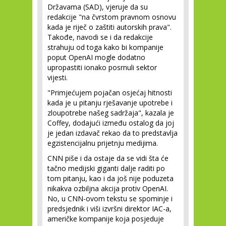
Državama (SAD), vjeruje da su
redakcije "na čvrstom pravnom osnovu
kada je riječ o zaštiti autorskih prava".
Takođe, navodi se i da redakcije
strahuju od toga kako bi kompanije
poput OpenAI mogle dodatno
upropastiti ionako posrnuli sektor
vijesti.
"Primjećujem pojačan osjećaj hitnosti
kada je u pitanju rješavanje upotrebe i
zloupotrebe našeg sadržaja", kazala je
Coffey, dodajući između ostalog da joj
je jedan izdavač rekao da to predstavlja
egzistencijalnu prijetnju medijima.
CNN piše i da ostaje da se vidi šta će
tačno medijski giganti dalje raditi po
tom pitanju, kao i da još nije poduzeta
nikakva ozbiljna akcija protiv OpenAI.
No, u CNN-ovom tekstu se spominje i
predsjednik i viši izvršni direktor IAC-a,
američke kompanije koja posjeduje