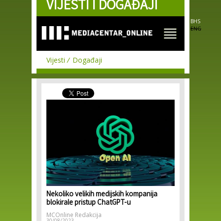
VIJESTI I DOGAĐAJI
Skip to
main
content
BHS
ENG
Vijesti
Događaji
Nekoliko velikih medijskih kompanija
blokirale pristup ChatGPT-u
MCOnline Redakcija
30/08/2023