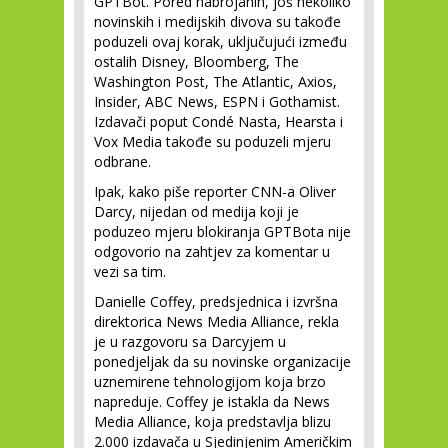
GPTBot. Pored nabrojanih, još nekoliko
novinskih i medijskih divova su takođe
poduzeli ovaj korak, uključujući između
ostalih Disney, Bloomberg, The
Washington Post, The Atlantic, Axios,
Insider, ABC News, ESPN i Gothamist.
Izdavači poput Condé Nasta, Hearsta i
Vox Media takođe su poduzeli mjeru
odbrane.
Ipak, kako piše reporter CNN-a Oliver
Darcy, nijedan od medija koji je
poduzeo mjeru blokiranja GPTBota nije
odgovorio na zahtjev za komentar u
vezi sa tim.
Danielle Coffey, predsjednica i izvršna
direktorica News Media Alliance, rekla
je u razgovoru sa Darcyjem u
ponedjeljak da su novinske organizacije
uznemirene tehnologijom koja brzo
napreduje. Coffey je istakla da News
Media Alliance, koja predstavlja blizu
2.000 izdavača u Sjedinjenim Američkim