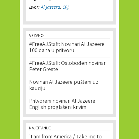
Izvor:
Al Jazeera
,
CPJ
,
VEZANO
#FreeAJStaff: Novinari Al Jazeere
100 dana u pritvoru
#FreeAJStaff: Oslobođen novinar
Peter Greste
Novinari Al Jazeere pušteni uz
kauciju
Pritvoreni novinari Al Jazeere
English proglašeni krivim
NAJČITANIJE
'I am from America / Take me to