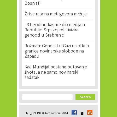
Bosnia!'
Žrtve rata na meti govora mržnje
I 31 godinu kasnije dio medija u
Republici Srpskoj relativizira
genocid u Srebrenici
Rožman: Genocid u Gazi razotkrio
granice novinarske slobode na
Zapadu
Kad Mundijal postane putovanje
života, a ne samo novinarski
zadatak
Search form
Search
MC_ONLINE © Mediacentar, 2014