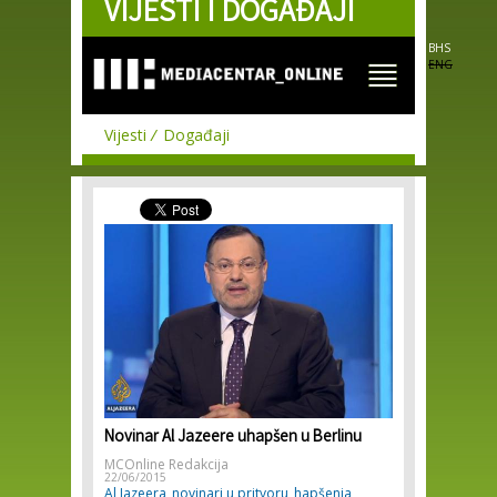
VIJESTI I DOGAĐAJI
Skip to
main
content
BHS
ENG
Vijesti
Događaji
Novinar Al Jazeere uhapšen u Berlinu
MCOnline Redakcija
22/06/2015
Al Jazeera
novinari u pritvoru
hapšenja