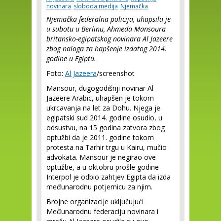
novinara
sloboda medija
Njemačka
Njemačka federalna policija, uhapsila je
u subotu u Berlinu, Ahmeda Mansoura
britansko-egipatskog novinara Al Jazeere
zbog naloga za hapšenje izdatog 2014.
godine u Egiptu.
Foto:
Al Jazeera
/screenshot
Mansour, dugogodišnji novinar Al
Jazeere Arabic, uhapšen je tokom
ukrcavanja na let za Dohu. Njega je
egipatski sud 2014. godine osudio, u
odsustvu, na 15 godina zatvora zbog
optužbi da je 2011. godine tokom
protesta na Tarhir trgu u Kairu, mučio
advokata. Mansour je negirao ove
optužbe, a u oktobru prošle godine
Interpol je odbio zahtjev Egipta da izda
međunarodnu potjernicu za njim.
Brojne organizacije uključujući
Međunarodnu federaciju novinara i