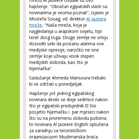
mrežu Al Jazeere osudile su ovo
hapšenje. "Obračun egipatskih vlasti sa
novinarima je veoma poznat", izjavio je
Mostefa Souag, vd. direktor
Al Jazeera
mreže
, "Naša mreža, koja je
najgledanija u arapskom svijetu, trpi
teret zbog toga. Druge zemlje ne smiju
dozvoliti sebi da postanu alatima ove
medijske opresije, naročito ne one
zemlje koje uživaju visok stepen
medijskih sloboda, kao što je
Njemačka".
Saslušanje Ahmeda Mansoura trebalo
bi se održati u ponedjeljak.
Hapšenje još jednog egipatskog
novinara desilo se dvije sedmice nakon
što je egipatski predsjednik El Sisi
posjetio Njemačku i par mjeseci nakon
što su na privremenu slobodu puštena
tri novinara Al Jazeere English optužena
za saradnju sa terorističkom
organizacijom Muslimanska braća.