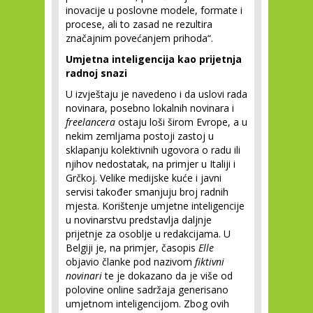
inovacije u poslovne modele, formate i
procese, ali to zasad ne rezultira
značajnim povećanjem prihoda“.
Umjetna inteligencija kao prijetnja
radnoj snazi
U izvještaju je navedeno i da uslovi rada
novinara, posebno lokalnih novinara i
freelancera
ostaju loši širom Evrope, a u
nekim zemljama postoji zastoj u
sklapanju kolektivnih ugovora o radu ili
njihov nedostatak, na primjer u Italiji i
Grčkoj. Velike medijske kuće i javni
servisi također smanjuju broj radnih
mjesta. Korištenje umjetne inteligencije
u novinarstvu predstavlja daljnje
prijetnje za osoblje u redakcijama. U
Belgiji je, na primjer, časopis
Elle
objavio članke pod nazivom
fiktivni
novinari
te je dokazano da je više od
polovine online sadržaja generisano
umjetnom inteligencijom. Zbog ovih