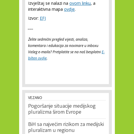
Izvještaj se nalazi na
ovom linku
, a
interaktivna mapa
ovdje
.
Izvor:
EFJ
___
Želite sedmični pregled vijesti, analiza,
komentara i edukacija za novinare u inboxu
Vašeg e-maila? Pretplatite se na naš besplatni
E-
bilten ovdje
.
VEZANO
Pogoršanje situacije medijskog
pluralizma širom Evrope
BiH sa najvećim rizikom za medijski
pluralizam u regionu