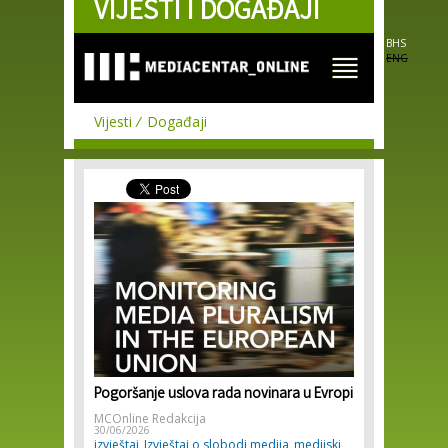
VIJESTI I DOGAĐAJI
Skip to
main
content
BHS
ENG
Vijesti
Događaji
Pogoršanje uslova rada novinara u Evropi
MCOnline Redakcija
30/06/2026
izvještaj
Izvještaj o slobodi medija
medijski