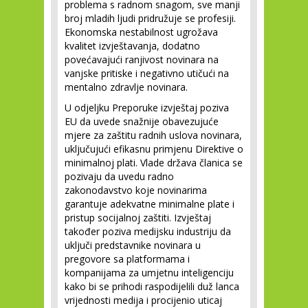
problema s radnom snagom, sve manji
broj mladih ljudi pridružuje se profesiji.
Ekonomska nestabilnost ugrožava
kvalitet izvještavanja, dodatno
povećavajući ranjivost novinara na
vanjske pritiske i negativno utičući na
mentalno zdravlje novinara.
U odjeljku Preporuke izvještaj poziva
EU da uvede snažnije obavezujuće
mjere za zaštitu radnih uslova novinara,
uključujući efikasnu primjenu Direktive o
minimalnoj plati. Vlade država članica se
pozivaju da uvedu radno
zakonodavstvo koje novinarima
garantuje adekvatne minimalne plate i
pristup socijalnoj zaštiti. Izvještaj
također poziva medijsku industriju da
uključi predstavnike novinara u
pregovore sa platformama i
kompanijama za umjetnu inteligenciju
kako bi se prihodi raspodijelili duž lanca
vrijednosti medija i procijenio uticaj