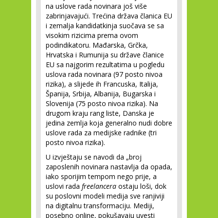
na uslove rada novinara još više
zabrinjavajući. Trećina država članica EU
i zemalja kandidatkinja suočava se sa
visokim rizicima prema ovom
podindikatoru. Mađarska, Grčka,
Hrvatska i Rumunija su države članice
EU sa najgorim rezultatima u pogledu
uslova rada novinara (97 posto nivoa
rizika), a slijede ih Francuska, Italija,
Španija, Srbija, Albanija, Bugarska i
Slovenija (75 posto nivoa rizika). Na
drugom kraju rang liste, Danska je
jedina zemlja koja generalno nudi dobre
uslove rada za medijske radnike (tri
posto nivoa rizika).
U izvještaju se navodi da „broj
zaposlenih novinara nastavlja da opada,
iako sporijim tempom nego prije, a
uslovi rada
freelancera
ostaju loši, dok
su poslovni modeli medija sve ranjiviji
na digitalnu transformaciju. Mediji,
posebno online, pokušavaju uvesti