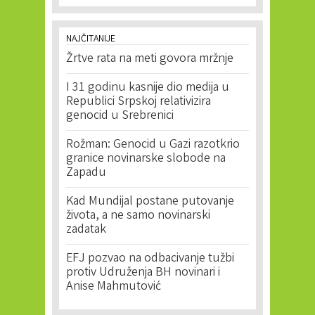
NAJČITANIJE
Žrtve rata na meti govora mržnje
I 31 godinu kasnije dio medija u
Republici Srpskoj relativizira
genocid u Srebrenici
Rožman: Genocid u Gazi razotkrio
granice novinarske slobode na
Zapadu
Kad Mundijal postane putovanje
života, a ne samo novinarski
zadatak
EFJ pozvao na odbacivanje tužbi
protiv Udruženja BH novinari i
Anise Mahmutović