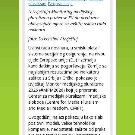
pluralizam
Evropska unija
U izvještaju Monitoring medijskog
pluralizma poziva se EU da preduzme
obavezujuće mjere za zaštitu uslova rada
novinara
foto: Screenshot / Izvještaj
Uslovi rada novinara, u smislu plata i
sistema socijalnog osiguranja, na nivou
cijele Evropske unije (EU) i zemalja
kandidatkinja se pogoršavaju. Zemlje sa
najslabijim rezultatima po indikatoru
zaštite su Srbija i Grčka, pokazao je
izvještaj Monitor medijskog pluralizma
2026 (#MPM2026) koji je pripremio
Centar za medijski pluralizam i medijske
slobode (Centre for Media Pluralism
and Media Freedom, CMPF).
Ovogodišnji nalazi pokazuju kako slabi
poslovni modeli, velike tehnološke
kompanije, nedostatak zaštite od praksi