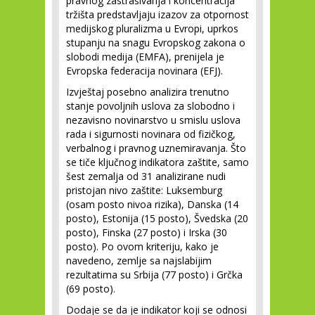
pravnog zastrašivanja i koncentracija
tržišta predstavljaju izazov za otpornost
medijskog pluralizma u Evropi, uprkos
stupanju na snagu Evropskog zakona o
slobodi medija (EMFA), prenijela je
Evropska federacija novinara (EFJ).
Izvještaj posebno analizira trenutno
stanje povoljnih uslova za slobodno i
nezavisno novinarstvo u smislu uslova
rada i sigurnosti novinara od fizičkog,
verbalnog i pravnog uznemiravanja. Što
se tiče ključnog indikatora zaštite, samo
šest zemalja od 31 analizirane nudi
pristojan nivo zaštite: Luksemburg
(osam posto nivoa rizika), Danska (14
posto), Estonija (15 posto), Švedska (20
posto), Finska (27 posto) i Irska (30
posto). Po ovom kriteriju, kako je
navedeno, zemlje sa najslabijim
rezultatima su Srbija (77 posto) i Grčka
(69 posto).
Dodaje se da je indikator koji se odnosi