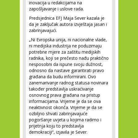
inovacija u redakcijama na
zapošljavanje i uslove rada.
Predsjednica EFJ Maja Sever kazala je
da je zaključak autora izvještaja jasan i
zabrinjavajući.
„Ni Evropska unija, ni nacionalne vlade,
ni medijska industrija ne poduzimaju
potrebne mjere za zaštitu medijskih
radnika, koji se prečesto nađu praktično
nesposobni da ispune svoju dužnost,
odnosno da nastave garantirati pravo
građana da budu informirani. Ovo
zanemarivanje radnog statusa novinara
također predstavlja uskraćivanje
osnovnog prava građana na pristup
informacijama. Vrijeme je da se ova
neaktivnost okonča. Vrijeme je da se
ozbiljno shvati zabrinjavajuće
pogoršanje uvjeta u kojima radimo i
prijetnja koju to predstavlja
demokraciji“, izjavila je Sever.