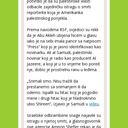
potvrdio je da su palestinske vlasti
odbacile zajedničku istragu o smrti
reporterke koja je Amerikanka
palestinskog porijekla.
Prema navodima RSF, svjedoci su rekli
da je Abu Akleh ubijena hicem u glavu
iako je na sebi imala pancir sa natpisom
“Press” koji ju je jasno identifikovao kao
novinarku. Ali al-Samudi, palestinski
novinar koji je radio kao producent Al
Jazeere, a koji je u to vrijeme bio pored
nje, dobio je prostrelnu ranu u leđima.
„Snimali smo. Nisu tražili da
prestanemo sa snimanjem ili da
odemo. Ispalili su hitac koji je pogodio
mene i drugi hitac koji je hladnokrvno
ubio Shireen”, izjavio je Samudi u
videu
.
Izraelske odbrambene snage najavile su
istragu o njenoj smrti, a glasnogovornik
ove agencije Amnon Shefler rekao je da