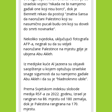
izraelski vojnici “nikada ne bi namjerno
gađali one koji nisu borci”, dok je
Bennett rekao da postoji “znatna šansa
da naoružani Palestinci koji su
nasumično pucali budu oni koji su doveli
do smrti novinarke”.
Nekoliko svjedoka, uključujući fotografa
AFP-a, negirali su da su vidjeli
naoružane Palestince na mjestu gdje je
ubijena Abu Akleh.
Iz medijske kuće Al Jazeera su objavili
saopštenje u kojem optužuju izraelske
snage sigurnosti da su namjerno gađale
Abu Akleh i da su je “hladnokrvno ubile”.
Prema Svjetskom indeksu slobode
medija RSF-a za 2022. godinu, Izrael je
rangiran na 86. mjestu od 180 zemalja,
dok je Palestina rangirana na 170.
mjestu.