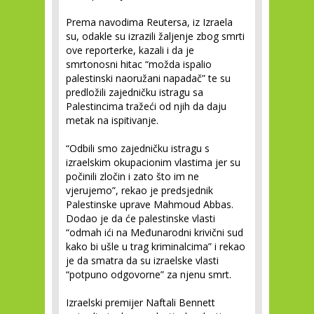
Prema navodima Reutersa, iz Izraela
su, odakle su izrazili žaljenje zbog smrti
ove reporterke, kazali i da je
smrtonosni hitac “možda ispalio
palestinski naoružani napadač” te su
predložili zajedničku istragu sa
Palestincima tražeći od njih da daju
metak na ispitivanje.
“Odbili smo zajedničku istragu s
izraelskim okupacionim vlastima jer su
počinili zločin i zato što im ne
vjerujemo”, rekao je predsjednik
Palestinske uprave Mahmoud Abbas.
Dodao je da će palestinske vlasti
“odmah ići na Međunarodni krivični sud
kako bi ušle u trag kriminalcima” i rekao
je da smatra da su izraelske vlasti
“potpuno odgovorne” za njenu smrt.
Izraelski premijer Naftali Bennett