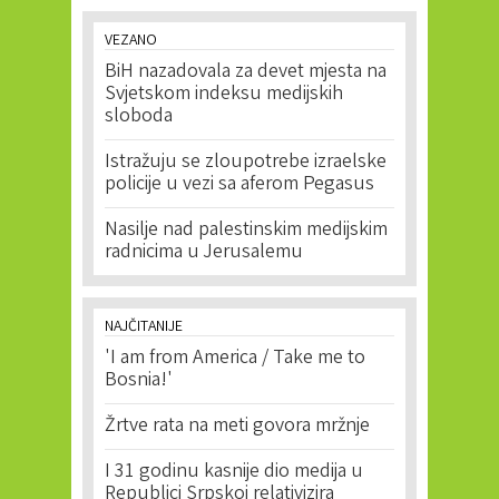
VEZANO
BiH nazadovala za devet mjesta na
Svjetskom indeksu medijskih
sloboda
Istražuju se zloupotrebe izraelske
policije u vezi sa aferom Pegasus
Nasilje nad palestinskim medijskim
radnicima u Jerusalemu
NAJČITANIJE
'I am from America / Take me to
Bosnia!'
Žrtve rata na meti govora mržnje
I 31 godinu kasnije dio medija u
Republici Srpskoj relativizira