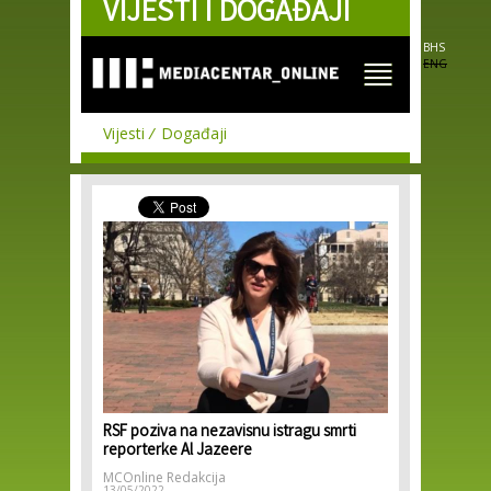
VIJESTI I DOGAĐAJI
Skip to
main
content
BHS
ENG
Vijesti
Događaji
RSF poziva na nezavisnu istragu smrti
reporterke Al Jazeere
MCOnline Redakcija
13/05/2022