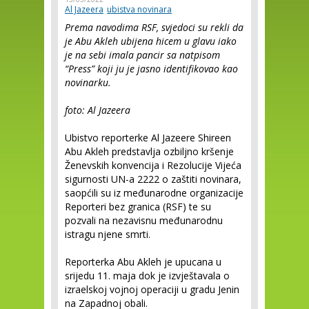
Al Jazeera
ubistva novinara
Prema navodima RSF, svjedoci su rekli da
je Abu Akleh ubijena hicem u glavu iako
je na sebi imala pancir sa natpisom
“Press” koji ju je jasno identifikovao kao
novinarku.
foto: Al Jazeera
Ubistvo reporterke Al Jazeere Shireen
Abu Akleh predstavlja ozbiljno kršenje
Ženevskih konvencija i Rezolucije Vijeća
sigurnosti UN-a 2222 o zaštiti novinara,
saopćili su iz međunarodne organizacije
Reporteri bez granica (RSF) te su
pozvali na nezavisnu međunarodnu
istragu njene smrti.
Reporterka Abu Akleh je upucana u
srijedu 11. maja dok je izvještavala o
izraelskoj vojnoj operaciji u gradu Jenin
na Zapadnoj obali.