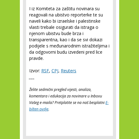
I iz Komiteta za zaštitu novinara su
reagovali na ubistvo reporterke te su
naveli kako bi izraelske i palestinske
vlasti trebale osigurati da istraga o
njenom ubistvu bude brza i
transparentna, kao i da se svi dokazi
podijele s međunarodnim istražiteljima i
da odgovorni budu izvedeni pred lice
pravde.
Izvor:
RSF
,
CPJ
,
Reuters
___
Želite sedmični pregled vijesti, analiza,
komentara i edukacija za novinare u Inboxu
Vašeg e-maila? Pretplatite se na naš besplatni
E-
bilten ovdje
.