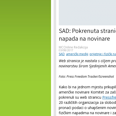
SAD: Pokrenuta stranic
napada na novinare
MCOnline Redakcija
03/08/2017
SAD
američki mediji
prijetnje i fizički
Web stranica je nastala s ciljem pr
novinarstvu širom Sjedinjenih Ame
Foto: Press Freedom Tracker/Screenshot
Kako bi na jednom mjestu prikupil
američke novinare Komitet za zaš
pokrenuli su web stranicu
Pressfr
20 različitih organizacija za slob
pronaći podaci o uhapšenim novi
fizičkim napadima na novinare i za