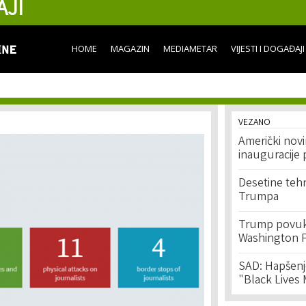
AJI
Skip to
main
content
HOME
MAGAZIN
MEDIAMETAR
VIJESTI I DOGAĐAJI
VEZANO
Američki novi
inauguracije
Desetine teh
Trumpa
Trump povuka
Washington 
SAD: Hapšenj
"Black Lives 