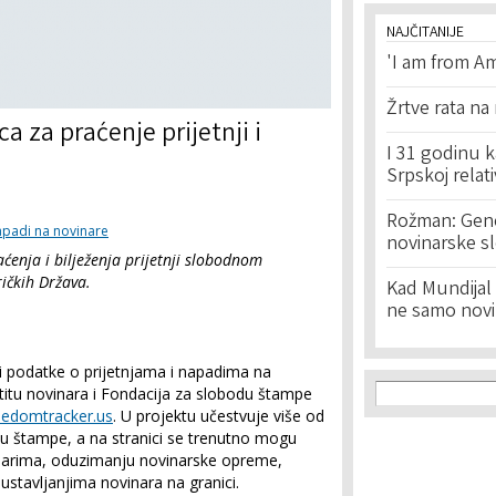
NAJČITANIJE
'I am from Am
Žrtve rata na
a za praćenje prijetnji i
I 31 godinu k
Srpskoj relat
Rožman: Geno
 napadi na novinare
novinarske s
aćenja i bilježenja prijetnji slobodnom
ričkih Država.
Kad Mundijal 
ne samo novi
i podatke o prijetnjama i napadima na
Search f
Search
titu novinara i Fondacija za slobodu štampe
eedomtracker.us
. U projektu učestvuje više od
odu štampe, a na stranici se trenutno mogu
narima, oduzimanju novinarske opreme,
ustavljanjima novinara na granici.