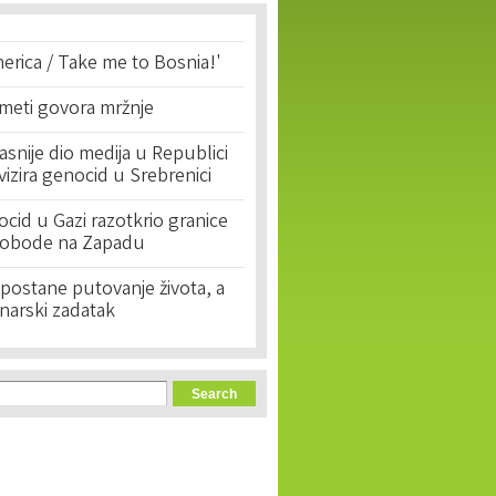
erica / Take me to Bosnia!'
 meti govora mržnje
asnije dio medija u Republici
ivizira genocid u Srebrenici
cid u Gazi razotkrio granice
lobode na Zapadu
postane putovanje života, a
narski zadatak
orm