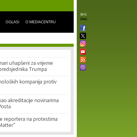
BHS
ENG
OGLASI
O MEDIACENTRU
nari uhapšeni za vrijeme
 predsjednika Trumpa
noloških kompanija protiv
o akreditacije novinarima
Posta
e reportera na protestima
Matter"