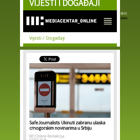
VIJESTI I DOGAĐAJI
Skip to
main
content
BHS
ENG
Vijesti
Događaji
SafeJournalists: Ukinuti zabranu ulaska
crnogorskim novinarima u Srbiju
MCOnline Redakcija
07/07/2026