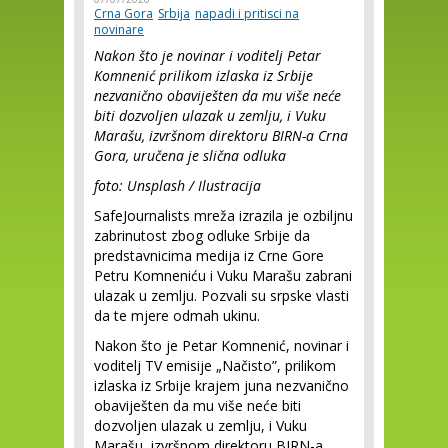
Crna Gora
Srbija
napadi i pritisci na
novinare
Nakon što je novinar i voditelj Petar
Komnenić prilikom izlaska iz Srbije
nezvanično obaviješten da mu više neće
biti dozvoljen ulazak u zemlju, i Vuku
Marašu, izvršnom direktoru BIRN-a Crna
Gora, uručena je slična odluka
foto: Unsplash / Ilustracija
SafeJournalists mreža izrazila je ozbiljnu
zabrinutost zbog odluke Srbije da
predstavnicima medija iz Crne Gore
Petru Komneniću i Vuku Marašu zabrani
ulazak u zemlju. Pozvali su srpske vlasti
da te mjere odmah ukinu.
Nakon što je Petar Komnenić, novinar i
voditelj TV emisije „Načisto”, prilikom
izlaska iz Srbije krajem juna nezvanično
obaviješten da mu više neće biti
dozvoljen ulazak u zemlju, i Vuku
Marašu, izvršnom direktoru BIRN-a