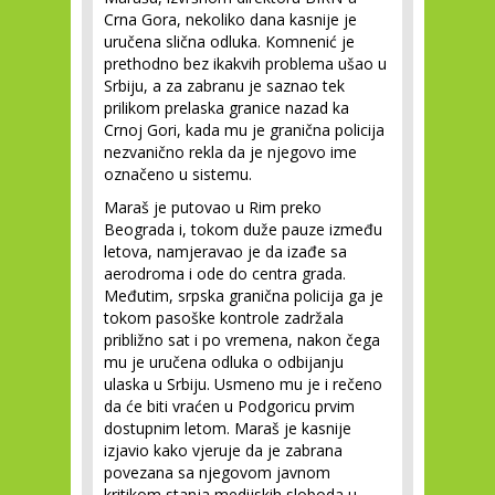
Crna Gora, nekoliko dana kasnije je
uručena slična odluka. Komnenić je
prethodno bez ikakvih problema ušao u
Srbiju, a za zabranu je saznao tek
prilikom prelaska granice nazad ka
Crnoj Gori, kada mu je granična policija
nezvanično rekla da je njegovo ime
označeno u sistemu.
Maraš je putovao u Rim preko
Beograda i, tokom duže pauze između
letova, namjeravao je da izađe sa
aerodroma i ode do centra grada.
Međutim, srpska granična policija ga je
tokom pasoške kontrole zadržala
približno sat i po vremena, nakon čega
mu je uručena odluka o odbijanju
ulaska u Srbiju. Usmeno mu je i rečeno
da će biti vraćen u Podgoricu prvim
dostupnim letom. Maraš je kasnije
izjavio kako vjeruje da je zabrana
povezana sa njegovom javnom
kritikom stanja medijskih sloboda u