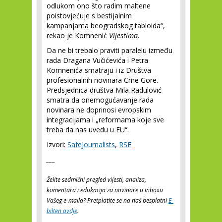
odlukom ono što radim maltene
poistovjećuje s bestijalnim
kampanjama beogradskog tabloida“,
rekao je Komnenić
Vijestima
.
Da ne bi trebalo praviti paralelu između
rada Dragana Vučićevića i Petra
Komnenića smatraju i iz Društva
profesionalnih novinara Crne Gore.
Predsjednica društva Mila Radulović
smatra da onemogućavanje rada
novinara ne doprinosi evropskim
integracijama i „reformama koje sve
treba da nas uvedu u EU“.
Izvori:
SafeJournalists
,
RSE
___
Želite sedmični pregled vijesti, analiza,
komentara i edukacija za novinare u inboxu
Vašeg e-maila? Pretplatite se na naš besplatni
E-
bilten ovdje
.