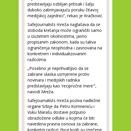
predstavljaju ozbiljan pritisak i šalju
duboko zabrinjavajuću poruku čitavoj
medijskoj zajednici”, rekao je Kračković.
SafeJournalists mreža naglašava da se
sloboda kretanja može ograničiti samo
u izuzetnim okolnostima, jasno
propisanim zakonom, kada su takva
ograničenja neophodna i zasnovana na
konkretnim i individualizovanim
razlozima.
„Posebno je neprihvatljivo da se
zabrane ulaska usmjerene protiv
novinara i medijskih radnika
predstavljaju kao 'recipročne mere'“,
navodi Mreža.
SafeJournalists mreža poziva nadležne
organe Srbije da Petru Komneniću i
Vuku Marašu dostave potpuno
obrazložene odluke u kojima će biti
navedena pravna osnova za zabrane,
konkretni razlozi zbog kojih su izrečene,