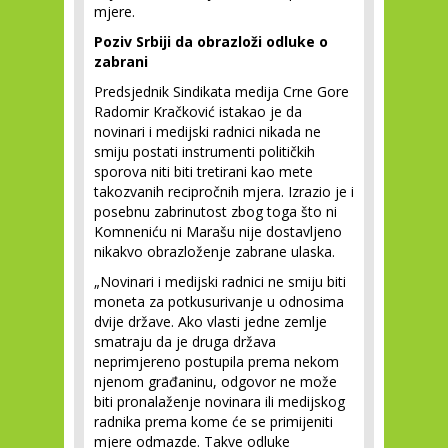
mjere.
Poziv Srbiji da obrazloži odluke o
zabrani
Predsjednik Sindikata medija Crne Gore
Radomir Kračković istakao je da
novinari i medijski radnici nikada ne
smiju postati instrumenti političkih
sporova niti biti tretirani kao mete
takozvanih recipročnih mjera. Izrazio je i
posebnu zabrinutost zbog toga što ni
Komneniću ni Marašu nije dostavljeno
nikakvo obrazloženje zabrane ulaska.
„Novinari i medijski radnici ne smiju biti
moneta za potkusurivanje u odnosima
dvije države. Ako vlasti jedne zemlje
smatraju da je druga država
neprimjereno postupila prema nekom
njenom građaninu, odgovor ne može
biti pronalaženje novinara ili medijskog
radnika prema kome će se primijeniti
mjere odmazde. Takve odluke