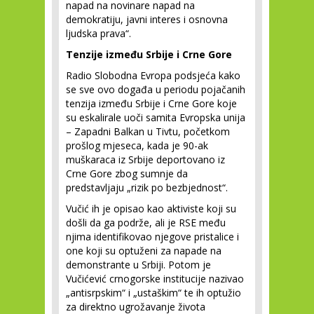
napad na novinare napad na
demokratiju, javni interes i osnovna
ljudska prava“.
Tenzije između Srbije i Crne Gore
Radio Slobodna Evropa podsjeća kako
se sve ovo događa u periodu pojačanih
tenzija između Srbije i Crne Gore koje
su eskalirale uoči samita Evropska unija
– Zapadni Balkan u Tivtu, početkom
prošlog mjeseca, kada je 90-ak
muškaraca iz Srbije deportovano iz
Crne Gore zbog sumnje da
predstavljaju „rizik po bezbjednost“.
Vučić ih je opisao kao aktiviste koji su
došli da ga podrže, ali je RSE među
njima identifikovao njegove pristalice i
one koji su optuženi za napade na
demonstrante u Srbiji. Potom je
Vučićević crnogorske institucije nazivao
„antisrpskim“ i „ustaškim“ te ih optužio
za direktno ugrožavanje života