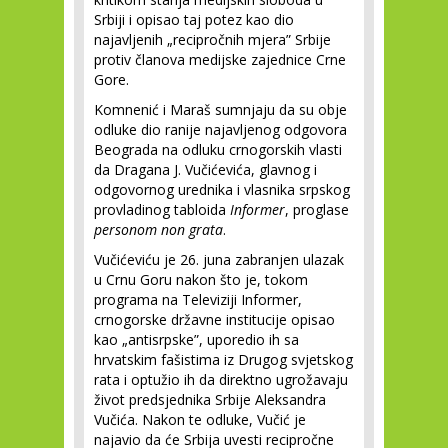
Srbiji i opisao taj potez kao dio
najavljenih „recipročnih mjera” Srbije
protiv članova medijske zajednice Crne
Gore.
Komnenić i Maraš sumnjaju da su obje
odluke dio ranije najavljenog odgovora
Beograda na odluku crnogorskih vlasti
da Dragana J. Vučićevića, glavnog i
odgovornog urednika i vlasnika srpskog
provladinog tabloida
Informer
, proglase
personom non grata
.
Vučićeviću je 26. juna zabranjen ulazak
u Crnu Goru nakon što je, tokom
programa na Televiziji Informer,
crnogorske državne institucije opisao
kao „antisrpske”, uporedio ih sa
hrvatskim fašistima iz Drugog svjetskog
rata i optužio ih da direktno ugrožavaju
život predsjednika Srbije Aleksandra
Vučića. Nakon te odluke, Vučić je
najavio da će Srbija uvesti recipročne