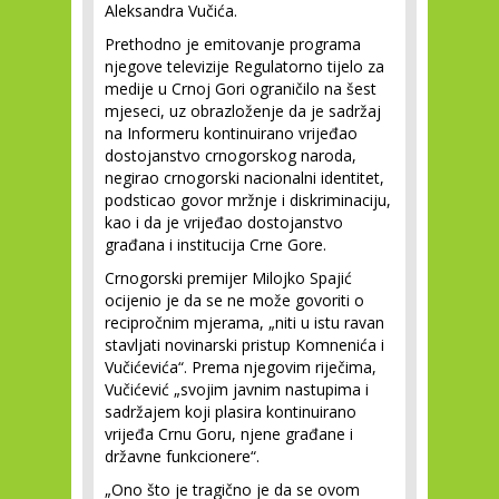
Aleksandra Vučića.
Prethodno je emitovanje programa
njegove televizije Regulatorno tijelo za
medije u Crnoj Gori ograničilo na šest
mjeseci, uz obrazloženje da je sadržaj
na Informeru kontinuirano vrijeđao
dostojanstvo crnogorskog naroda,
negirao crnogorski nacionalni identitet,
podsticao govor mržnje i diskriminaciju,
kao i da je vrijeđao dostojanstvo
građana i institucija Crne Gore.
Crnogorski premijer Milojko Spajić
ocijenio je da se ne može govoriti o
recipročnim mjerama, „niti u istu ravan
stavljati novinarski pristup Komnenića i
Vučićevića“. Prema njegovim riječima,
Vučićević „svojim javnim nastupima i
sadržajem koji plasira kontinuirano
vrijeđa Crnu Goru, njene građane i
državne funkcionere“.
„Ono što je tragično je da se ovom