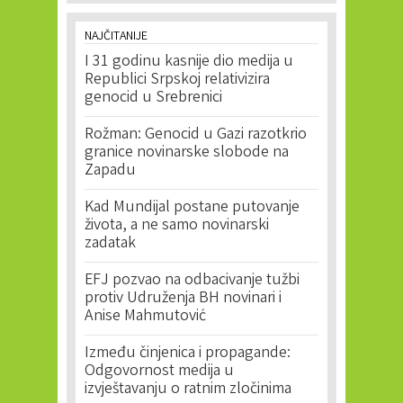
NAJČITANIJE
I 31 godinu kasnije dio medija u
Republici Srpskoj relativizira
genocid u Srebrenici
Rožman: Genocid u Gazi razotkrio
granice novinarske slobode na
Zapadu
Kad Mundijal postane putovanje
života, a ne samo novinarski
zadatak
EFJ pozvao na odbacivanje tužbi
protiv Udruženja BH novinari i
Anise Mahmutović
Između činjenica i propagande:
Odgovornost medija u
izvještavanju o ratnim zločinima