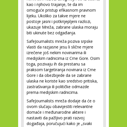
kao i njihovo trajanje, te da im
omoguće pristup efikasnom pravnom
lijeku. Ukoliko za takve mjere ne
postoje jasni i potkrijepljeni razlozi,
ukazuje Mreža, zabrane ulaska moraju
biti ukinute bez odgađanja.
SafeJournalists mreža poziva srpske
vlasti da razjasne jesu li slične mjere
izrečene još nekim novinarima ili
medijskim radnicima iz Crne Gore. Osim
toga, pozivaju ih da prestanu sa
praksom targetiranja novinara iz Crne
Gore i da obezbijede da se zabrane
ulaska ne koriste kao sredstvo pritiska,
zastrašivanja ili političke odmazde
prema medijskim radnicima.
SafeJournalists mreža dodaje da će o
ovom slučaju obavijestiti relevantne
domaće i međunarodne aktere i
nastaviti da pažljivo prati razvoj
događaja, poručujući kako je „svaki