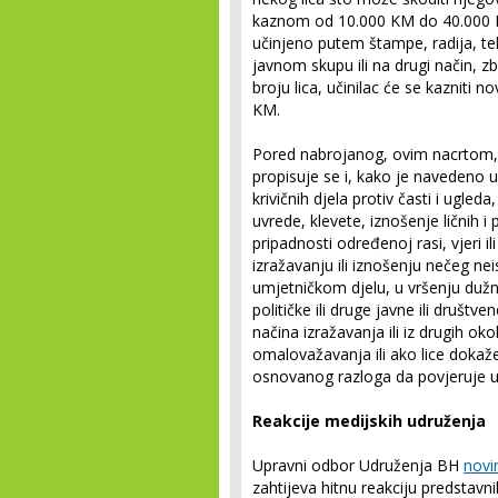
kaznom od 10.000 KM do 40.000 KM
učinjeno putem štampe, radija, tele
javnom skupu ili na drugi način,
broju lica, učinilac će se kazni
KM.
Pored nabrojanog, ovim nacrtom, za
propisuje se i, kako je navedeno u
krivičnih djela protiv časti i ugled
uvrede, klevete, iznošenje ličnih i 
pripadnosti određenoj rasi, vjeri i
izražavanju ili iznošenju nečeg ne
umjetničkom djelu, u vršenju duž
političke ili druge javne ili društve
načina izražavanja ili iz drugih oko
omalovažavanja ili ako lice dokaže 
osnovanog razloga da povjeruje u is
Reakcije medijskih udruženja
Upravni odbor Udruženja BH
novi
zahtijeva hitnu reakciju predstav