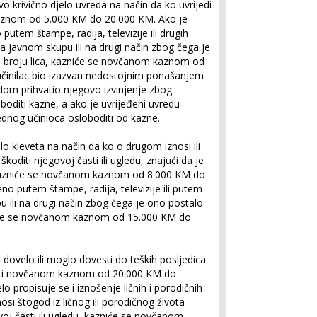
o krivično djelo uvreda na način da ko uvrijedi
aznom od 5.000 KM do 20.000 KM. Ako je
 putem štampe, radija, televizije ili drugih
na javnom skupu ili na drugi način zbog čega je
 broju lica, kazniće se novčanom kaznom od
činilac bio izazvan nedostojnim ponašanjem
udom prihvatio njegovo izvinjenje zbog
boditi kazne, a ako je uvrijeđeni uvredu
ednog učinioca osloboditi od kazne.
lo kleveta na način da ko o drugom iznosi ili
koditi njegovoj časti ili ugledu, znajući da je
a, kazniće se novčanom kaznom od 8.000 KM do
no putem štampe, radija, televizije ili putem
 ili na drugi način zbog čega je ono postalo
iće se novčanom kaznom od 15.000 KM do
i dovelo ili moglo dovesti do teških posljedica
zniti novčanom kaznom od 20.000 KM do
o propisuje se i iznošenje ličnih i porodičnih
onosi štogod iz ličnog ili porodičnog života
oj časti ili ugledu, kazniće se novčanom