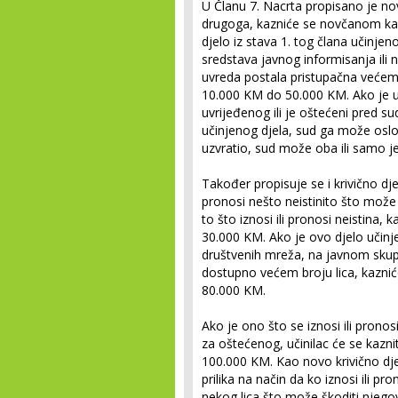
U Članu 7. Nacrta propisano je nov
drugoga, kazniće se novčanom k
djelo iz stava 1. tog člana učinjeno
sredstava javnog informisanja ili 
uvreda postala pristupačna većem
10.000 KM do 50.000 KM. Ako je u
uvrijeđenog ili je oštećeni pred s
učinjenog djela, sud ga može oslo
uzvratio, sud može oba ili samo j
Također propisuje se i krivično dje
pronosi nešto neistinito što može š
to što iznosi ili pronosi neistin
30.000 KM. Ako je ovo djelo učinje
društvenih mreža, na javnom skupu
dostupno većem broju lica, kazn
80.000 KM.
Ako je ono što se iznosi ili pronos
za oštećenog, učinilac će se ka
100.000 KM. Kao novo krivično djel
prilika na način da ko iznosi ili pr
nekog lica što može škoditi njegov