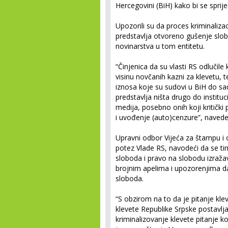
Hercegovini (BiH) kako bi se spriječ
Upozorili su da proces kriminalizac
predstavlja otvoreno gušenje slob
novinarstva u tom entitetu.
“Činjenica da su vlasti RS odlučil
visinu novčanih kazni za klevetu,
iznosa koje su sudovi u BiH do sa
predstavlja ništa drugo do instituc
medija, posebno onih koji kritički
i uvođenje (auto)cenzure”, navede
Upravni odbor Vijeća za štampu i 
potez Vlade RS, navodeći da se t
sloboda i pravo na slobodu izraža
brojnim apelima i upozorenjima d
sloboda.
“S obzirom na to da je pitanje kl
klevete Republike Srpske postavlja
kriminalizovanje klevete pitanje koj