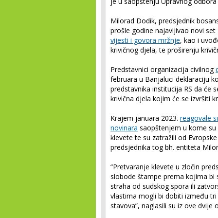
je u saopštenju Upravnog odbora V
Milorad Dodik, predsjednik bosan
prošle godine najavljivao novi set
vijesti i govora mržnje
, kao i uvođ
krivičnog djela, te proširenju krivi
Predstavnici organizacija civilnog
februara u Banjaluci deklaraciju k
predstavnika institucija RS da će s
krivična djela kojim će se izvršiti k
Krajem januara 2023.
reagovale s
novinara
saopštenjem u kome su up
klevete te su zatražili od Evropsk
predsjednika tog bh. entiteta Milor
“Pretvaranje klevete u zločin pred
slobode štampe prema kojima bi s
straha od sudskog spora ili zatvors
vlastima mogli bi dobiti između tr
stavova”, naglasili su iz ove dvije 