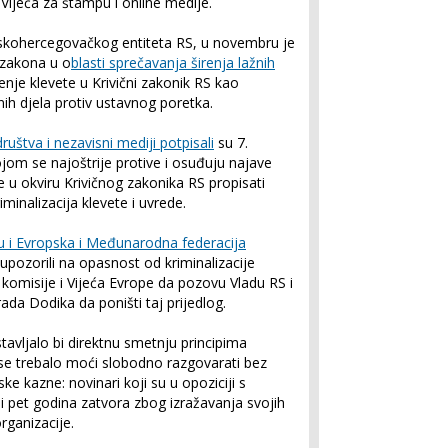
ijeća za štampu i online medije.
skohercegovačkog entiteta RS, u novembru je
 zakona u o
blasti sprečavanja širenja lažnih
enje klevete u Krivični zakonik RS kao
čnih djela protiv ustavnog poretka.
društva i nezavisni mediji potpisali
su 7.
ojom se najoštrije protive i osuđuju najave
e u okviru Krivičnog zakonika RS propisati
riminalizacija klevete i uvrede.
u i Evropska i Međunarodna federacija
ozorili na opasnost od kriminalizacije
e komisije i Vijeća Evrope da pozovu Vladu RS i
ada Dodika da poništi taj prijedlog.
stavljalo bi direktnu smetnju principima
e trebalo moći slobodno razgovarati bez
ke kazne: novinari koji su u opoziciji s
i i pet godina zatvora zbog izražavanja svojih
organizacije.