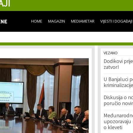
AJI
Skip to
main
content
HOME
MAGAZIN
MEDIAMETAR
VIJESTI I DOGAĐAJI
VEZANO
Dodikovi prij
zatvor!
U Banjaluci p
kriminalizacij
Diskusija o n
poručio novi
Međunarodne 
upozoravaju 
o kleveti