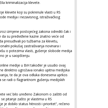
ila kriminalizacija klevete.
ije klevete koji su pokrenule vlasti u RS
ode medija i nezavisnog, istraživačkog
e kroz izmjene postojećeg zakona odrediti čak i
 te da su predviđene kazne znatno veće od
da presuđivali po tužbama za klevetu,
ionalni pokušaj zastrašivanja novinara i
 pišu o potezima vlasti, gušenje slobode medija
no je u saopštenju.
online medije u BiH također je usudio ovaj
ime direktno ugrožava ionako upitna medijska
vanja, te da je ova odluka donesena uprkos
a se radi o flagrantnom gušenju medijskih
evete već bilo uređeno Zakonom o zaštiti od
 se pitanje zašto je vlastima u RS
e je dobilo status hitnosti i prioritet”, rečeno