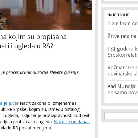
NAJČITANIJE
'I am from Am
na kojim su propisana
Žrtve rata na
asti i ugleda u RS?
I 31 godinu k
Srpskoj relat
Rožman: Geno
je proces kriminalizacije klevete gušenje
novinarske s
Kad Mundijal 
ne samo novi
la je jučer
Nacrt zakona o izmjenama i
blike Srpske, kojim su, između ostalog,
Search f
Search
i i ugleda, isključenje protivpravnosti kod ovih
a djela protiv časti i ugleda.
Nacrt je od danas
 Vlade RS poslat medijima.