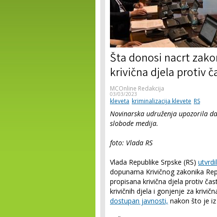
Šta donosi nacrt zako
krivična djela protiv č
MCOnline Redakcija
03/03/2023
kleveta
kriminalizacija klevete
RS
Novinarska udruženja upozorila da 
slobode medija.
foto: Vlada RS
Vlada Republike Srpske (RS)
utvrdi
dopunama Krivičnog zakonika Repu
propisana krivična djela protiv čast
krivičnih djela i gonjenje za krivičn
dostupan javnosti,
nakon što je iz