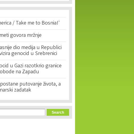
erica / Take me to Bosnia!'
 meti govora mržnje
asnije dio medija u Republici
ivizira genocid u Srebrenici
cid u Gazi razotkrio granice
lobode na Zapadu
postane putovanje života, a
narski zadatak
orm