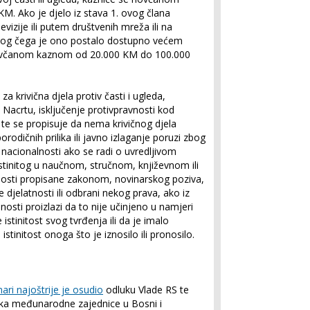
. Ako je djelo iz stava 1. ovog člana
vizije ili putem društvenih mreža ili na
 zbog čega je ono postalo dostupno većem
ti novčanom kaznom od 20.000 KM do 100.000
 krivična djela protiv časti i ugleda,
 Nacrtu, isključenje protivpravnosti kod
a, te se propisuje da nema krivičnog djela
porodičnih prilika ili javno izlaganje poruzi zbog
li nacionalnosti ako se radi o uvredljivom
istinitog u naučnom, stručnom, književnom ili
nosti propisane zakonom, novinarskog poziva,
ne djelatnosti ili odbrani nekog prava, ako iz
lnosti proizlazi da to nije učinjeno u namjeri
istinitost svog tvrđenja ili da je imalo
tinitost onoga što je iznosilo ili pronosilo.
nari najoštrije je osudio
odluku Vlade RS te
nika međunarodne zajednice u Bosni i