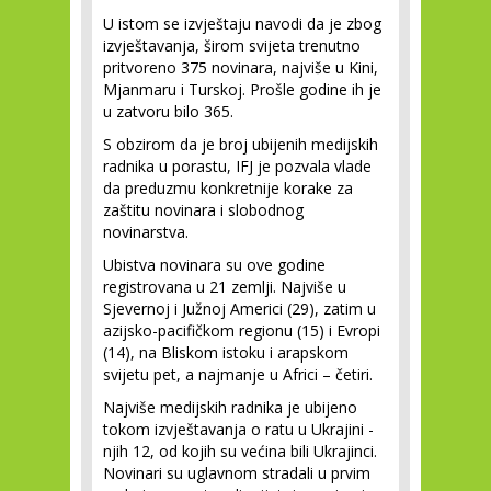
U istom se izvještaju navodi da je zbog
izvještavanja, širom svijeta trenutno
pritvoreno 375 novinara, najviše u Kini,
Mjanmaru i Turskoj. Prošle godine ih je
u zatvoru bilo 365.
S obzirom da je broj ubijenih medijskih
radnika u porastu, IFJ je pozvala vlade
da preduzmu konkretnije korake za
zaštitu novinara i slobodnog
novinarstva.
Ubistva novinara su ove godine
registrovana u 21 zemlji. Najviše u
Sjevernoj i Južnoj Americi (29), zatim u
azijsko-pacifičkom regionu (15) i Evropi
(14), na Bliskom istoku i arapskom
svijetu pet, a najmanje u Africi – četiri.
Najviše medijskih radnika je ubijeno
tokom izvještavanja o ratu u Ukrajini -
njih 12, od kojih su većina bili Ukrajinci.
Novinari su uglavnom stradali u prvim