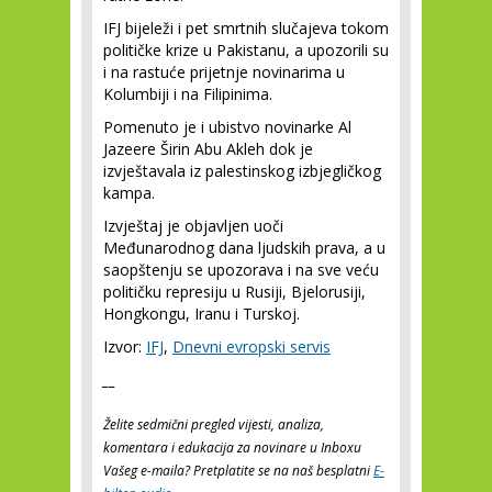
IFJ bijeleži i pet smrtnih slučajeva tokom
političke krize u Pakistanu, a upozorili su
i na rastuće prijetnje novinarima u
Kolumbiji i na Filipinima.
Pomenuto je i ubistvo novinarke Al
Jazeere Širin Abu Akleh dok je
izvještavala iz palestinskog izbjegličkog
kampa.
Izvještaj je objavljen uoči
Međunarodnog dana ljudskih prava, a u
saopštenju se upozorava i na sve veću
političku represiju u Rusiji, Bjelorusiji,
Hongkongu, Iranu i Turskoj.
Izvor:
IFJ
,
Dnevni evropski servis
__
Želite sedmični pregled vijesti, analiza,
komentara i edukacija za novinare u Inboxu
Vašeg e-maila? Pretplatite se na naš besplatni
E-