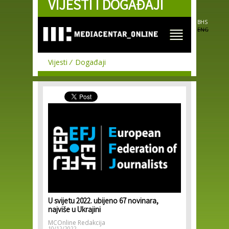
VIJESTI I DOGAĐAJI
Skip to
main
content
BHS
ENG
Vijesti
Događaji
U svijetu 2022. ubijeno 67 novinara,
najviše u Ukrajini
MCOnline Redakcija
10/12/2022