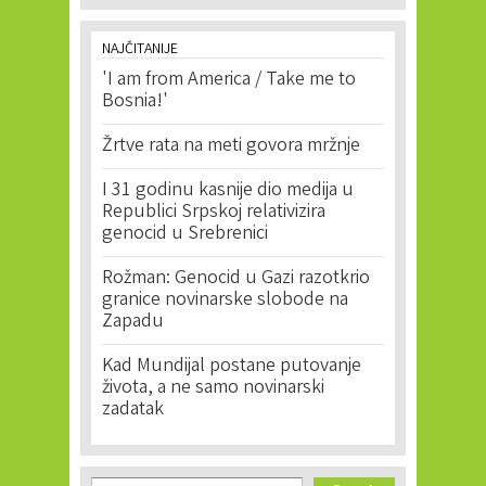
NAJČITANIJE
'I am from America / Take me to
Bosnia!'
Žrtve rata na meti govora mržnje
I 31 godinu kasnije dio medija u
Republici Srpskoj relativizira
genocid u Srebrenici
Rožman: Genocid u Gazi razotkrio
granice novinarske slobode na
Zapadu
Kad Mundijal postane putovanje
života, a ne samo novinarski
zadatak