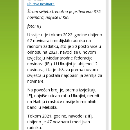
ubistva novinara
Širom svijeta trenutno je pritvoreno 375
novinara, najviše u Kini.
foto: IFJ
U svijetu je tokom 2022. godine ubijeno
67 novinara i medijskih radnika na
radnom zadatku, što je 30 posto više u
odnosu na 2021, navodi se u novom
izvještaju Međunarodne federacije
novinara (IFJ). U Ukrajini je ubijeno 12
novinara, i ta je država prema novom
izvještaju postala najopasnija zemlja za
novinare.
Na povećan broj je, prema izvještaju
IFJ, najviše uticao rat u Ukrajini, neredi
na Haitiju i rastuće nasilje kriminalnih
bandi u Meksiku.
Tokom 2021. godine, navode iz IFJ,
ubijeno je 47 novinara i medijskih
radnika.