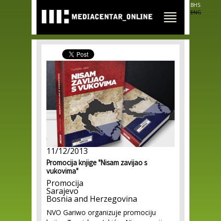
Skip to
BHS
main
ENG
content
11/12/2013
Promocija knjige "Nisam zavijao s
vukovima"
Promocija
Sarajevo
Bosnia and Herzegovina
NVO Gariwo organizuje promociju