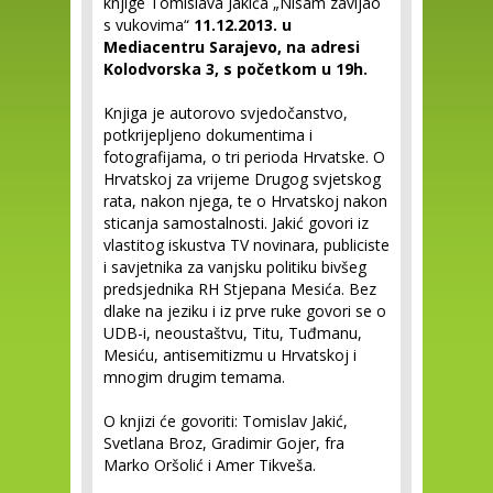
knjige Tomislava Jakića „Nisam zavijao
s vukovima“
11.12.2013. u
Mediacentru Sarajevo, na adresi
Kolodvorska 3, s početkom u 19h.
Knjiga je autorovo svjedočanstvo,
potkrijepljeno dokumentima i
fotografijama, o tri perioda Hrvatske. O
Hrvatskoj za vrijeme Drugog svjetskog
rata, nakon njega, te o Hrvatskoj nakon
sticanja samostalnosti. Jakić govori iz
vlastitog iskustva TV novinara, publiciste
i savjetnika za vanjsku politiku bivšeg
predsjednika RH Stjepana Mesića. Bez
dlake na jeziku i iz prve ruke govori se o
UDB-i, neoustaštvu, Titu, Tuđmanu,
Mesiću, antisemitizmu u Hrvatskoj i
mnogim drugim temama.
O knjizi će govoriti: Tomislav Jakić,
Svetlana Broz, Gradimir Gojer, fra
Marko Oršolić i Amer Tikveša.