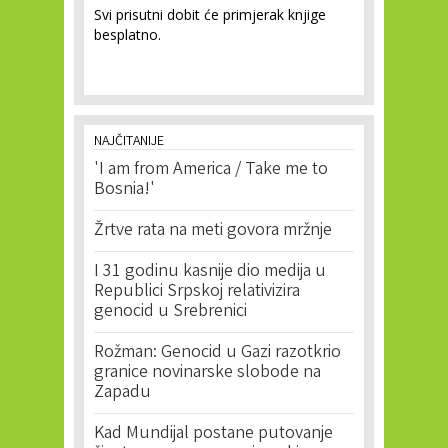
Svi prisutni dobit će primjerak knjige
besplatno.
NAJČITANIJE
'I am from America / Take me to
Bosnia!'
Žrtve rata na meti govora mržnje
I 31 godinu kasnije dio medija u
Republici Srpskoj relativizira
genocid u Srebrenici
Rožman: Genocid u Gazi razotkrio
granice novinarske slobode na
Zapadu
Kad Mundijal postane putovanje