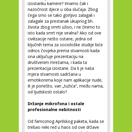
izostanku kamere? Imamo čak i
nazočnost djece u oba slučaja. Zbog
čega smo se tako gorljivo zalagali i
zalagale za prestanak ukupnog bh.
života zbog smrti uživo, i ne činimo to
isto kada smrt nije viralna? Ako od ove
civilizacije nešto ostane, jedna od
ključnih tema za sociološke studije biće
odnos čovjeka prema stvarnosti kada
ona uključuje prezentaciju na
društvenim mrežama, i kada ta
prezentacija izostane. Da li je naša
mjera stvarnosti sadržana u
emotikonima koje nam aplikacije nude,
ili je ponešto, van „tužića“, među nama,
od ljudskosti ostalo?
Držanje mikrofona i ostale
profesionalne nebitnosti
Od famoznog Aprilskog paketa, kada se
trebao neki red u haos od ove države