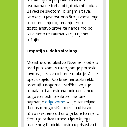
osobama ne treba biti „dodatni“ dokaz.
Baveći se životom i bližnjim žrtava,
iznoseći u javnost ono što javnosti nije
bilo namijenjeno, umanjujemo
dostojanstvo žrtve, te nanosimo bol i
izazivamo retraumatizaciju njenih
bližnjih.
Empatija u doba viralnog
Monstruozno ubistvo Nizame, zlodjelo
pred publikom, s razlogom je potreslo
javnost, i izazvalo burne reakcije. Ali se
opet uspjelo, što bi se narodski reklo,
promašiti nogomet. Srdžba, koja je
trebala biti adresirana onima u lancu
odgovornosti, prelila se i na one
najmanje
odgovorne
. Ali je zanimljivo
da nas mnogo više potresa ubistvo
uživo izvedeno od onoga koje to nije. U
čemu je razlika između ljetošnjeg i
aktuelnog femicida, osim u prisustvu i