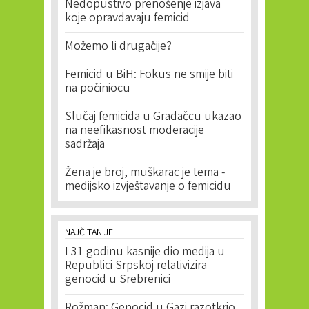
Nedopustivo prenošenje izjava
koje opravdavaju femicid
Možemo li drugačije?
Femicid u BiH: Fokus ne smije biti
na počiniocu
Slučaj femicida u Gradačcu ukazao
na neefikasnost moderacije
sadržaja
Žena je broj, muškarac je tema -
medijsko izvještavanje o femicidu
NAJČITANIJE
I 31 godinu kasnije dio medija u
Republici Srpskoj relativizira
genocid u Srebrenici
Rožman: Genocid u Gazi razotkrio