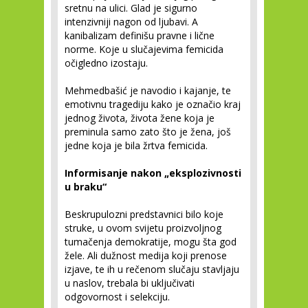
sretnu na ulici. Glad je sigurno
intenzivniji nagon od ljubavi. A
kanibalizam definišu pravne i lične
norme. Koje u slučajevima femicida
očigledno izostaju.
Mehmedbašić je navodio i kajanje, te
emotivnu tragediju kako je označio kraj
jednog života, života žene koja je
preminula samo zato što je žena, još
jedne koja je bila žrtva femicida.
Informisanje nakon „eksplozivnosti
u braku“
Beskrupulozni predstavnici bilo koje
struke, u ovom svijetu proizvoljnog
tumačenja demokratije, mogu šta god
žele. Ali dužnost medija koji prenose
izjave, te ih u rečenom slučaju stavljaju
u naslov, trebala bi uključivati
odgovornost i selekciju.