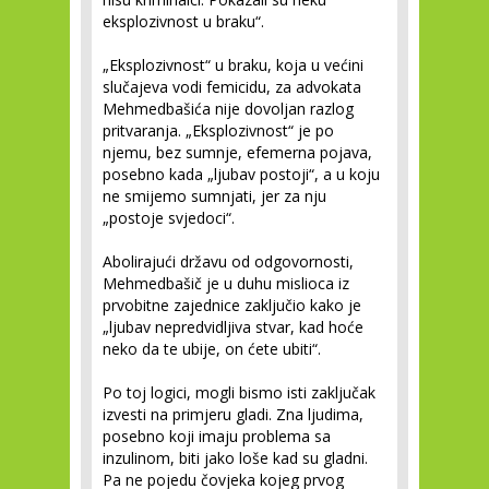
eksplozivnost u braku“.
„Eksplozivnost“ u braku, koja u većini
slučajeva vodi femicidu, za advokata
Mehmedbašića nije dovoljan razlog
pritvaranja. „Eksplozivnost“ je po
njemu, bez sumnje, efemerna pojava,
posebno kada „ljubav postoji“, a u koju
ne smijemo sumnjati, jer za nju
„postoje svjedoci“.
Abolirajući državu od odgovornosti,
Mehmedbašič je u duhu mislioca iz
prvobitne zajednice zaključio kako je
„ljubav nepredvidljiva stvar, kad hoće
neko da te ubije, on ćete ubiti“.
Po toj logici, mogli bismo isti zaključak
izvesti na primjeru gladi. Zna ljudima,
posebno koji imaju problema sa
inzulinom, biti jako loše kad su gladni.
Pa ne pojedu čovjeka kojeg prvog