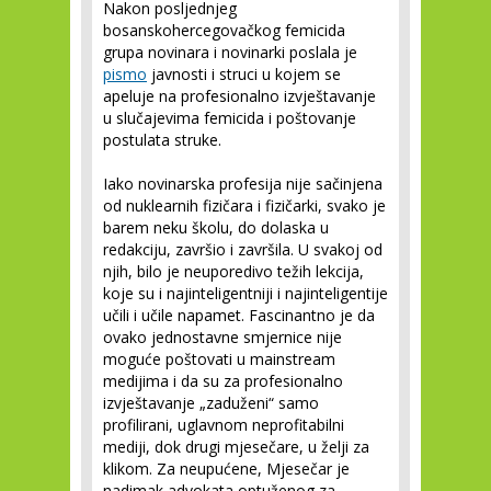
Nakon posljednjeg
bosanskohercegovačkog femicida
grupa novinara i novinarki poslala je
pismo
javnosti i struci u kojem se
apeluje na profesionalno izvještavanje
u slučajevima femicida i poštovanje
postulata struke.
Iako novinarska profesija nije sačinjena
od nuklearnih fizičara i fizičarki, svako je
barem neku školu, do dolaska u
redakciju, završio i završila. U svakoj od
njih, bilo je neuporedivo težih lekcija,
koje su i najinteligentniji i najinteligentije
učili i učile napamet. Fascinantno je da
ovako jednostavne smjernice nije
moguće poštovati u mainstream
medijima i da su za profesionalno
izvještavanje „zaduženi“ samo
profilirani, uglavnom neprofitabilni
mediji, dok drugi mjesečare, u želji za
klikom. Za neupućene, Mjesečar je
nadimak advokata optuženog za