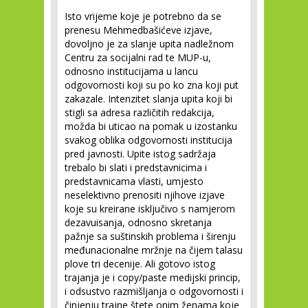
Isto vrijeme koje je potrebno da se
prenesu Mehmedbašićeve izjave,
dovoljno je za slanje upita nadležnom
Centru za socijalni rad te MUP-u,
odnosno institucijama u lancu
odgovornosti koji su po ko zna koji put
zakazale. Intenzitet slanja upita koji bi
stigli sa adresa različitih redakcija,
možda bi uticao na pomak u izostanku
svakog oblika odgovornosti institucija
pred javnosti. Upite istog sadržaja
trebalo bi slati i predstavnicima i
predstavnicama vlasti, umjesto
neselektivno prenositi njihove izjave
koje su kreirane isključivo s namjerom
dezavuisanja, odnosno skretanja
pažnje sa suštinskih problema i širenju
međunacionalne mržnje na čijem talasu
plove tri decenije. Ali gotovo istog
trajanja je i copy/paste medijski princip,
i odsustvo razmišljanja o odgovornosti i
činjenju trajne štete onim ženama koje