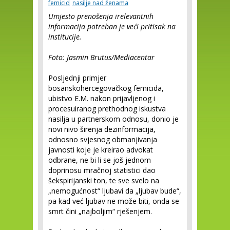
femicid
nasilje nad ženama
Umjesto prenošenja irelevantnih
informacija potreban je veći pritisak na
institucije.
Foto: Jasmin Brutus/Mediacentar
Posljednji primjer
bosanskohercegovačkog femicida,
ubistvo E.M. nakon prijavljenog i
procesuiranog prethodnog iskustva
nasilja u partnerskom odnosu, donio je
novi nivo širenja dezinformacija,
odnosno svjesnog obmanjivanja
javnosti koje je kreirao advokat
odbrane, ne bi li se još jednom
doprinosu mračnoj statistici dao
šekspirijanski ton, te sve svelo na
„nemogućnost“ ljubavi da „ljubav bude“,
pa kad već ljubav ne može biti, onda se
smrt čini „najboljim“ rješenjem.