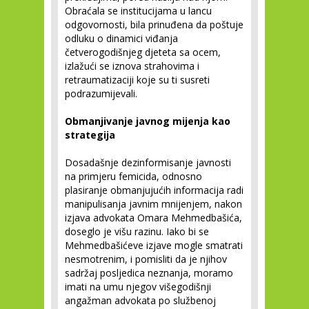
Obraćala se institucijama u lancu
odgovornosti, bila prinuđena da poštuje
odluku o dinamici viđanja
četverogodišnjeg djeteta sa ocem,
izlažući se iznova strahovima i
retraumatizaciji koje su ti susreti
podrazumijevali.
Obmanjivanje javnog mijenja kao
strategija
Dosadašnje dezinformisanje javnosti
na primjeru femicida, odnosno
plasiranje obmanjujućih informacija radi
manipulisanja javnim mnijenjem, nakon
izjava advokata Omara Mehmedbašića,
doseglo je višu razinu. Iako bi se
Mehmedbašićeve izjave mogle smatrati
nesmotrenim, i pomisliti da je njihov
sadržaj posljedica neznanja, moramo
imati na umu njegov višegodišnji
angažman advokata po službenoj