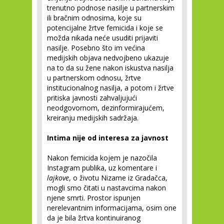
trenutno podnose nasilje u partnerskim
ili bračnim odnosima, koje su
potencijalne žrtve femicida i koje se
možda nikada neće usuditi prijaviti
nasilje. Posebno što im većina
medijskih objava nedvojbeno ukazuje
na to da su žene nakon iskustva nasilja
u partnerskom odnosu, žrtve
institucionalnog nasilja, a potom i žrtve
pritiska javnosti zahvaljujući
neodgovornom, dezinformirajućem,
kreiranju medijskih sadržaja.
Intima nije od interesa za javnost
Nakon femicida kojem je nazočila
Instagram publika, uz komentare i
lajkove
, o životu Nizame iz Gradačca,
mogli smo čitati u nastavcima nakon
njene smrti. Prostor ispunjen
nerelevantnim informacijama, osim one
da je bila žrtva kontinuiranog