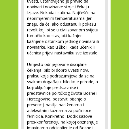
uvesti, ustanovljeno je pravilo da
novinari i novinarke stoje i čekaju.
Izjave. Nekada i satima. Najčešće na
neprimjerenim temperaturama. Jer
znaju, da će, ako odustanu ili pokažu
revolt koji bi se u civilizovanom svijetu
tumačio kao stav, biti kažnjeni i
kažnjene ostankom jednog novinara ili
novinarke, kao u školi, kada učenik ili
učenica prijavi nastavniku sve izostale
Umjesto odnjegovane discipline
čekanja, bilo bi dobro uvesti novu
praksu koja podrazumijeva da se na
svakom događaju, bilo koje prirode, a
koji uključuje predstavnike i
predstavnice političkog života Bosne i
Hercegovine, postaviti pitanje o
prevenciji nasilja nad ženama i
adekvatnim kaznama za počinioce
femicida. Konkretno, Dodik sazove
pres-konferenciju na kojoj obznanjuje
imaginarno odcjepljenje od Bosne i