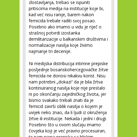
zlostavljanja, trebao se ispuniti
pritiscima medija na institucije koje bi,
kad već nisu ranije, barem nakon
femicida trebale raditi svoj posao.
Posebno ako imamo u vidu je riječ o
strašnoj potvrdi izostanka
demilitarizacije u balkanskim društvima i
normalizacije nasilja koje živimo
najmanje tri decenije.
Ni medijska distribucija intimne prepiske
posljednje bosanskohercegovačke žrtve
femicida ne donosi nikakvu korist. Nisu
nam potrebni „dokazi“ da je bila žrtva
kontinuiranog nasilja koje nije prestalo
ni po okončanju zajedničkog života, jer
bismo svakako trebali znati da je
femicid završi oblik nasilja o kojem je
uvijek neko znao, da li ljudi iz okruženja
žrtve ili institucije. Nekada i jedni i drugi.
Posebno što u ovom slučaju imamo
čovjeka koji je već pravno procesuiran,
te nam njena prepiska sa bliskim