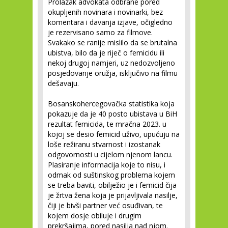
Prolazak advokata odbrane pored
okupljenih novinara i novinarki, bez
komentara i davanja izjave, očigledno
je rezervisano samo za filmove.
Svakako se ranije mislilo da se brutalna
ubistva, bilo da je riječ o femicidu ili
nekoj drugoj namjeri, uz nedozvoljeno
posjedovanje oružja, isključivo na filmu
dešavaju.
Bosanskohercegovačka statistika koja
pokazuje da je 40 posto ubistava u BiH
rezultat femicida, te mračna 2023. u
kojoj se desio femicid uživo, upućuju na
loše režiranu stvarnost i izostanak
odgovornosti u cijelom njenom lancu.
Plasiranje informacija koje to nisu, i
odmak od suštinskog problema kojem
se treba baviti, obilježio je i femicid čija
je žrtva žena koja je prijavljivala nasilje,
čiji je bivši partner već osuđivan, te
kojem dosje obiluje i drugim
prekršajima, pored nasilja nad njom.