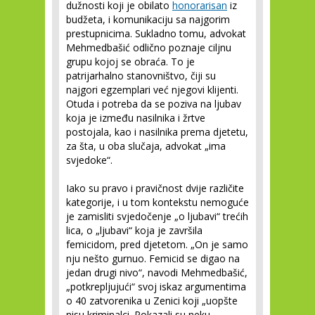
dužnosti koji je obilato
honorarisan
iz
budžeta, i komunikaciju sa najgorim
prestupnicima. Sukladno tomu, advokat
Mehmedbašić odlično poznaje ciljnu
grupu kojoj se obraća. To je
patrijarhalno stanovništvo, čiji su
najgori egzemplari već njegovi klijenti.
Otuda i potreba da se poziva na ljubav
koja je između nasilnika i žrtve
postojala, kao i nasilnika prema djetetu,
za šta, u oba slučaja, advokat „ima
svjedoke“.
Iako su pravo i pravičnost dvije različite
kategorije, i u tom kontekstu nemoguće
je zamisliti svjedočenje „o ljubavi“ trećih
lica, o „ljubavi“ koja je završila
femicidom, pred djetetom. „On je samo
nju nešto gurnuo. Femicid se digao na
jedan drugi nivo“, navodi Mehmedbašić,
„potkrepljujući“ svoj iskaz argumentima
o 40 zatvorenika u Zenici koji „uopšte
nisu kriminalci. Pokazali su neku