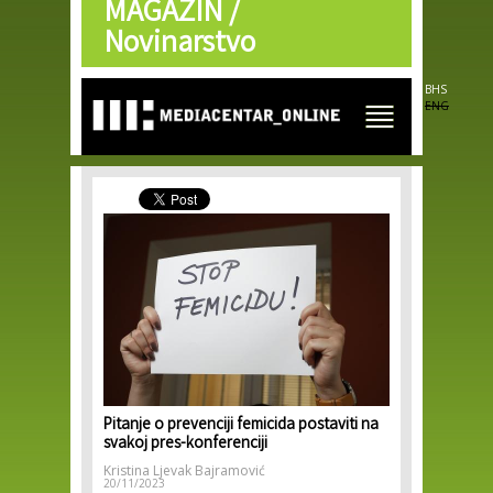
MAGAZIN /
Skip to
main
Novinarstvo
content
BHS
ENG
Pitanje o prevenciji femicida postaviti na
svakoj pres-konferenciji
Kristina Ljevak Bajramović
20/11/2023